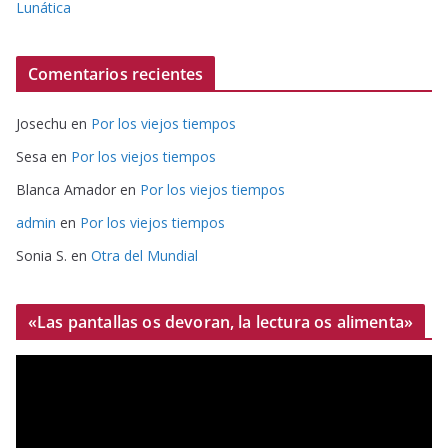
Lunática
Comentarios recientes
Josechu
en
Por los viejos tiempos
Sesa
en
Por los viejos tiempos
Blanca Amador
en
Por los viejos tiempos
admin
en
Por los viejos tiempos
Sonia S.
en
Otra del Mundial
«Las pantallas os devoran, la lectura os alimenta»
R
e
p
r