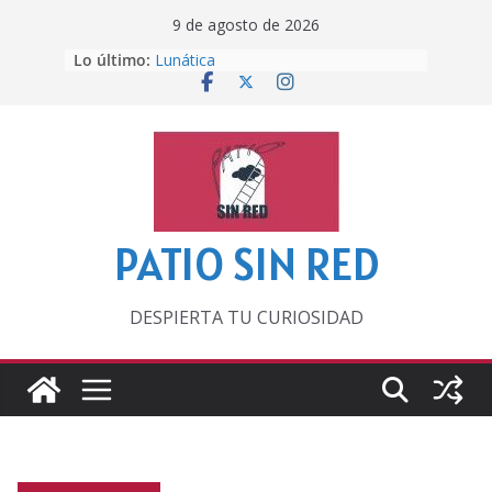
Saltar
9 de agosto de 2026
al
Lo último:
Lunática
contenido
Pero, hasta entonces…
Por los viejos tiempos
‘La broma infinita’ de recomendar
lecturas veraniegas
Otra del Mundial
PATIO SIN RED
DESPIERTA TU CURIOSIDAD