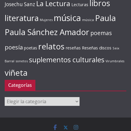
libros
La Lectura
Josechu Sanz
Lecturas
música
literatura
Paula
Mujeres
música
Paula Sánchez Amador
poemas
relatos
poesía
Reseñas discos
poetas
reseñas
Seix
suplementos culturales
Barral
sonetos
Virumbrales
viñeta
Categorías
Categorías