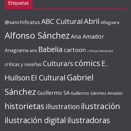
Etiquetas
ABC Cultural
Abril
@sanchificatus
Alfaguara
Alfonso Sánchez
Ana Amador
Babelia
cartoon
Anagrama
arte
críticas literarias
cómics
E.
Cultura/s
críticas y reseñas
Gabriel
Huilson
El Cultural
Sánchez
Guillermo SA
Guillermo Sánchez Amador
ilustración
historietas
illustration
ilustración digital
ilustradoras