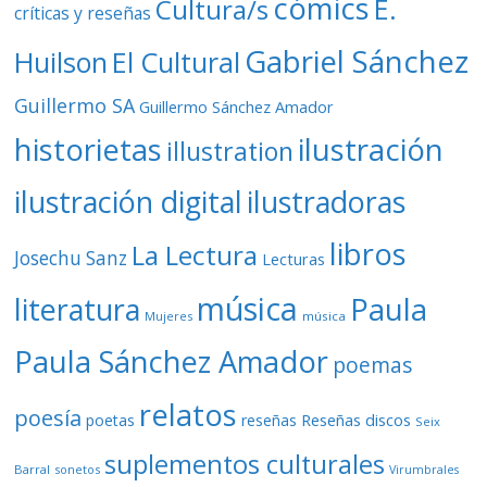
cómics
E.
Cultura/s
críticas y reseñas
Gabriel Sánchez
Huilson
El Cultural
Guillermo SA
Guillermo Sánchez Amador
ilustración
historietas
illustration
ilustración digital
ilustradoras
libros
La Lectura
Josechu Sanz
Lecturas
música
literatura
Paula
Mujeres
música
Paula Sánchez Amador
poemas
relatos
poesía
Reseñas discos
poetas
reseñas
Seix
suplementos culturales
Barral
sonetos
Virumbrales