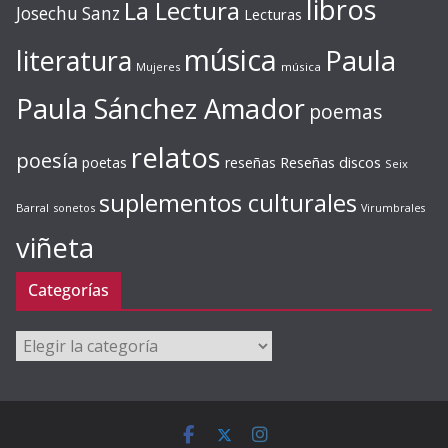
libros
La Lectura
Josechu Sanz
Lecturas
música
literatura
Paula
Mujeres
música
Paula Sánchez Amador
poemas
relatos
poesía
Reseñas discos
poetas
reseñas
Seix
suplementos culturales
Barral
sonetos
Virumbrales
viñeta
Categorías
Categorías