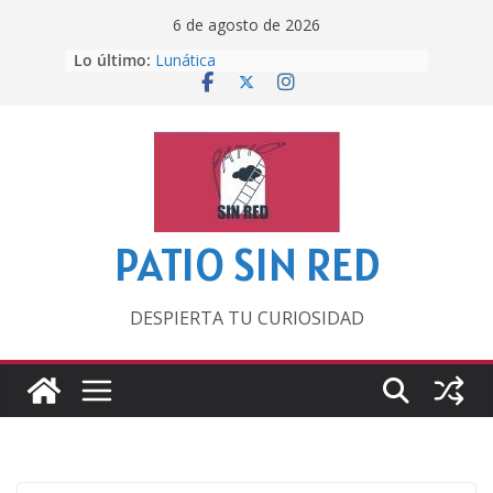
Saltar
6 de agosto de 2026
al
Lo último:
Lunática
contenido
Pero, hasta entonces…
Por los viejos tiempos
‘La broma infinita’ de recomendar
lecturas veraniegas
Otra del Mundial
PATIO SIN RED
DESPIERTA TU CURIOSIDAD