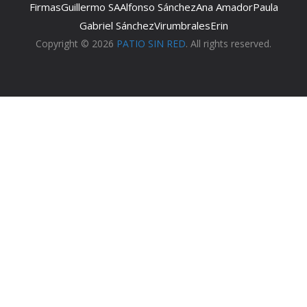
Firmas
Guillermo SA
Alfonso Sánchez
Ana Amador
Paula
Gabriel Sánchez
Virumbrales
Erin
Copyright © 2026
PATIO SIN RED
. All rights reserved.