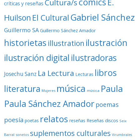
cómics
E.
Cultura/s
críticas y reseñas
Gabriel Sánchez
Huilson
El Cultural
Guillermo SA
Guillermo Sánchez Amador
ilustración
historietas
illustration
ilustración digital
ilustradoras
libros
La Lectura
Josechu Sanz
Lecturas
música
literatura
Paula
Mujeres
música
Paula Sánchez Amador
poemas
relatos
poesía
Reseñas discos
poetas
reseñas
Seix
suplementos culturales
Barral
sonetos
Virumbrales