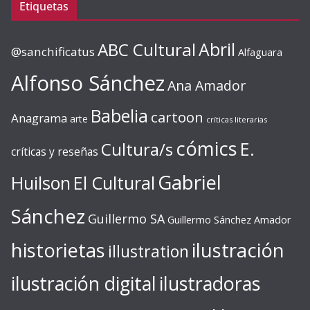
Etiquetas
ABC Cultural
Abril
@sanchificatus
Alfaguara
Alfonso Sánchez
Ana Amador
Babelia
cartoon
Anagrama
arte
críticas literarias
cómics
E.
Cultura/s
críticas y reseñas
Gabriel
Huilson
El Cultural
Sánchez
Guillermo SA
Guillermo Sánchez Amador
ilustración
historietas
illustration
ilustración digital
ilustradoras