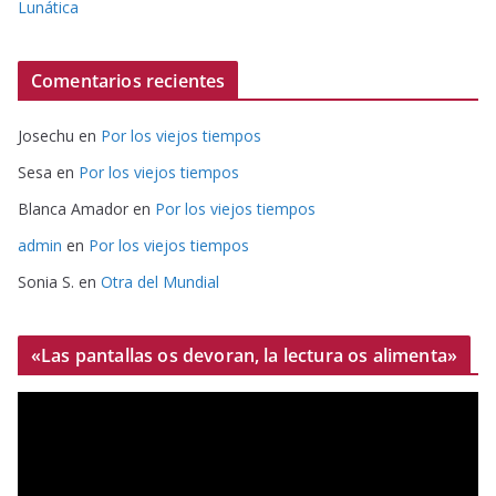
Lunática
Comentarios recientes
Josechu
en
Por los viejos tiempos
Sesa
en
Por los viejos tiempos
Blanca Amador
en
Por los viejos tiempos
admin
en
Por los viejos tiempos
Sonia S.
en
Otra del Mundial
«Las pantallas os devoran, la lectura os alimenta»
R
e
p
r