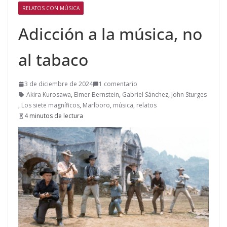
RELATOS CON MÚSICA
Adicción a la música, no
al tabaco
3 de diciembre de 2024
1 comentario
Akira Kurosawa
,
Elmer Bernstein
,
Gabriel Sánchez
,
John Sturges
,
Los siete magníficos
,
Marlboro
,
música
,
relatos
4 minutos de lectura