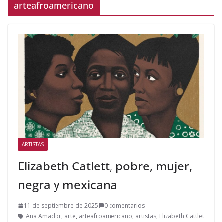
arteafroamericano
ARTISTAS
Elizabeth Catlett, pobre, mujer,
negra y mexicana
11 de septiembre de 2025
0 comentarios
Ana Amador
,
arte
,
arteafroamericano
,
artistas
,
Elizabeth Cattlet