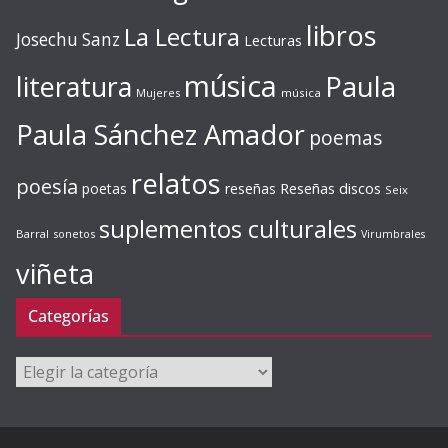
libros
La Lectura
Josechu Sanz
Lecturas
música
literatura
Paula
Mujeres
música
Paula Sánchez Amador
poemas
relatos
poesía
Reseñas discos
poetas
reseñas
Seix
suplementos culturales
Barral
sonetos
Virumbrales
viñeta
Categorías
Categorías