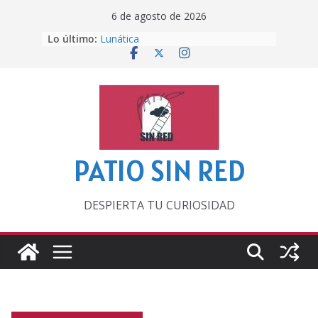
Saltar
6 de agosto de 2026
al
Lo último:
Lunática
contenido
Pero, hasta entonces…
Por los viejos tiempos
‘La broma infinita’ de recomendar
lecturas veraniegas
Otra del Mundial
PATIO SIN RED
DESPIERTA TU CURIOSIDAD