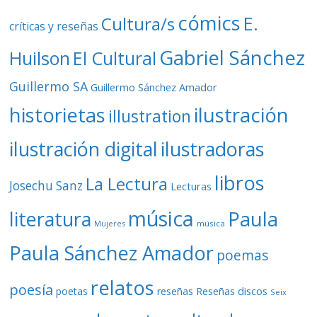
cómics
E.
Cultura/s
críticas y reseñas
Gabriel Sánchez
Huilson
El Cultural
Guillermo SA
Guillermo Sánchez Amador
ilustración
historietas
illustration
ilustración digital
ilustradoras
libros
La Lectura
Josechu Sanz
Lecturas
música
literatura
Paula
Mujeres
música
Paula Sánchez Amador
poemas
relatos
poesía
Reseñas discos
poetas
reseñas
Seix