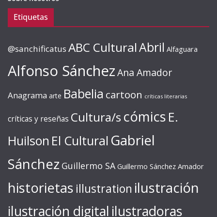
Etiquetas
ABC Cultural
Abril
@sanchificatus
Alfaguara
Alfonso Sánchez
Ana Amador
Babelia
cartoon
Anagrama
arte
críticas literarias
cómics
E.
Cultura/s
críticas y reseñas
Gabriel
Huilson
El Cultural
Sánchez
Guillermo SA
Guillermo Sánchez Amador
ilustración
historietas
illustration
ilustración digital
ilustradoras