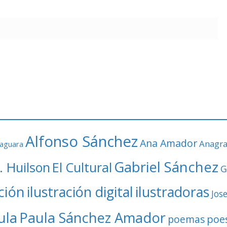
Alfonso Sánchez
Ana Amador
Anagr
faguara
Gabriel Sánchez
. Huilson
El Cultural
G
ación
ilustración digital
ilustradoras
Jos
ula
Paula Sánchez Amador
poe
poemas