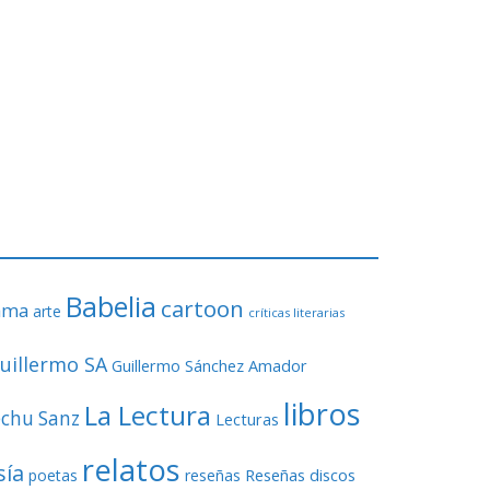
Babelia
cartoon
ama
arte
críticas literarias
uillermo SA
Guillermo Sánchez Amador
libros
La Lectura
echu Sanz
Lecturas
relatos
sía
Reseñas discos
poetas
reseñas