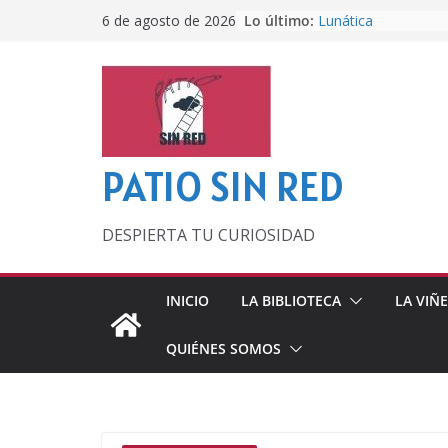
Saltar
Lo último:
Lunática
6 de agosto de 2026
al
Pero, hasta entonc
Por los viejos tiem
contenido
‘La broma infinita’
lecturas veraniegas
Otra del Mundial
PATIO SIN RED
DESPIERTA TU CURIOSIDAD
INICIO
LA BIBLIOTECA
LA VIÑ
QUIÉNES SOMOS