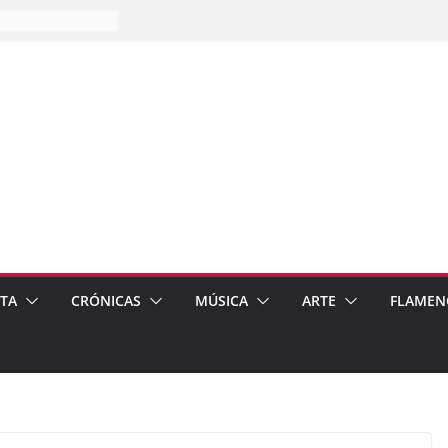
es…
pos
 de recomendar
ETA
CRÓNICAS
MÚSICA
ARTE
FLAMEN