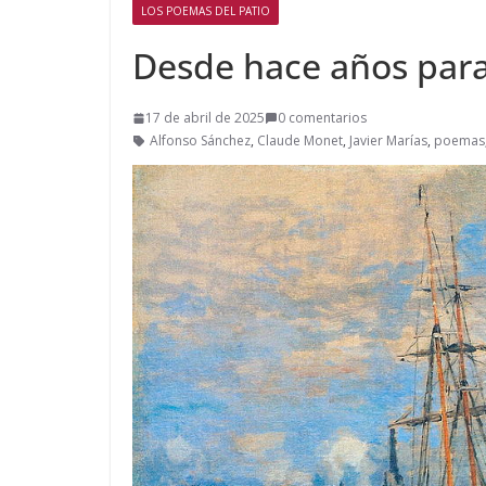
LOS POEMAS DEL PATIO
Desde hace años par
17 de abril de 2025
0 comentarios
Alfonso Sánchez
,
Claude Monet
,
Javier Marías
,
poemas