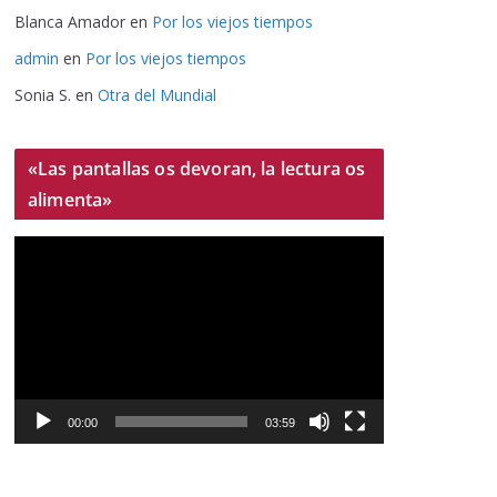
Blanca Amador
en
Por los viejos tiempos
admin
en
Por los viejos tiempos
Sonia S.
en
Otra del Mundial
«Las pantallas os devoran, la lectura os
alimenta»
R
e
p
r
o
d
u
00:00
03:59
c
t