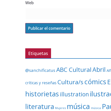
Web
Etiquetas
ABC Cultural
Abril
@sanchificatus
Al
cómics
E
Cultura/s
críticas y reseñas
ilustr
historietas
illustration
música
literatura
Pa
Mujeres
música