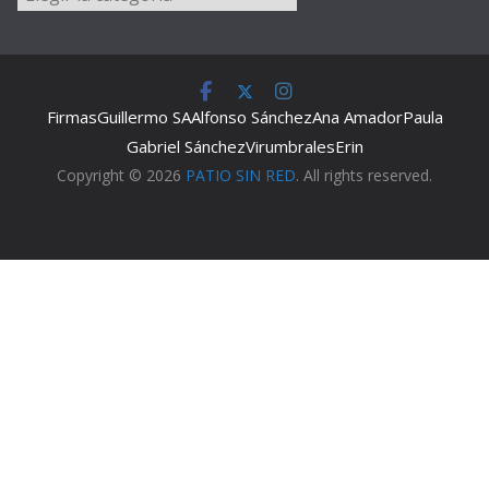
Firmas
Guillermo SA
Alfonso Sánchez
Ana Amador
Paula
Gabriel Sánchez
Virumbrales
Erin
Copyright © 2026
PATIO SIN RED
. All rights reserved.