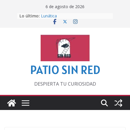
Saltar
6 de agosto de 2026
al
Otra del Mundial
Lo último:
Lunática
contenido
Pero, hasta entonces…
Por los viejos tiempos
‘La broma infinita’ de recomendar
lecturas veraniegas
PATIO SIN RED
DESPIERTA TU CURIOSIDAD