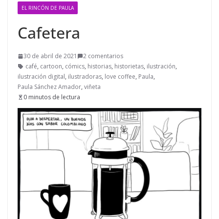
EL RINCÓN DE PAULA
Cafetera
30 de abril de 2021
2 comentarios
café
,
cartoon
,
cómics
,
historias
,
historietas
,
ilustración
,
ilustración digital
,
ilustradoras
,
love coffee
,
Paula
,
Paula Sánchez Amador
,
viñeta
0 minutos de lectura