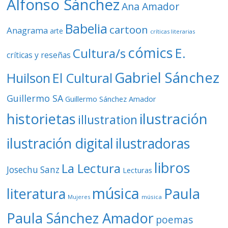
Alfonso Sánchez
Ana Amador
Babelia
cartoon
Anagrama
arte
críticas literarias
cómics
E.
Cultura/s
críticas y reseñas
Gabriel Sánchez
Huilson
El Cultural
Guillermo SA
Guillermo Sánchez Amador
ilustración
historietas
illustration
ilustración digital
ilustradoras
libros
La Lectura
Josechu Sanz
Lecturas
música
literatura
Paula
Mujeres
música
Paula Sánchez Amador
poemas