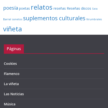
relatos
poesía
Reseñas discos
poetas
reseñas
Seix
suplementos culturales
Barral
sonetos
Virumbrales
viñeta
Páginas
Cookies
Flamenco
La viñeta
Las Noticias
Música