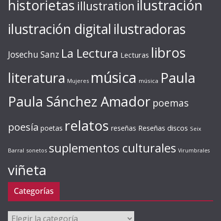
ilustración
historietas
illustration
ilustración digital
ilustradoras
libros
La Lectura
Josechu Sanz
Lecturas
música
literatura
Paula
Mujeres
música
Paula Sánchez Amador
poemas
relatos
poesía
Reseñas discos
poetas
reseñas
Seix
suplementos culturales
Barral
sonetos
Virumbrales
viñeta
Categorías
Categorías