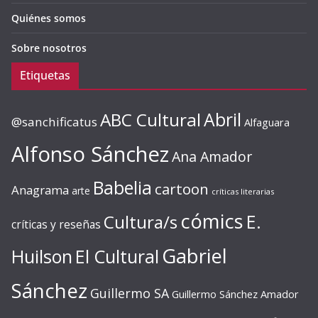
Quiénes somos
Sobre nosotros
Etiquetas
ABC Cultural
Abril
@sanchificatus
Alfaguara
Alfonso Sánchez
Ana Amador
Babelia
cartoon
Anagrama
arte
críticas literarias
cómics
E.
Cultura/s
críticas y reseñas
Gabriel
Huilson
El Cultural
Sánchez
Guillermo SA
Guillermo Sánchez Amador