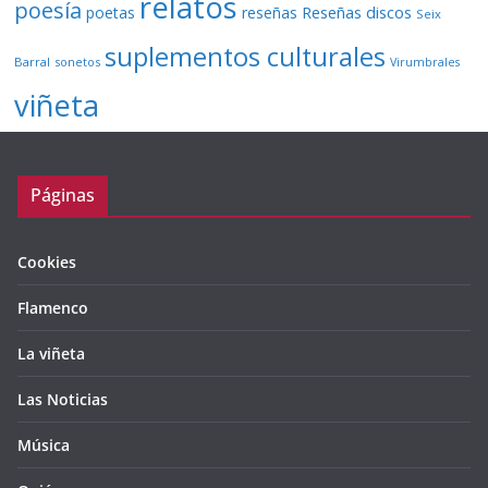
relatos
poesía
Reseñas discos
poetas
reseñas
Seix
suplementos culturales
Barral
sonetos
Virumbrales
viñeta
Páginas
Cookies
Flamenco
La viñeta
Las Noticias
Música