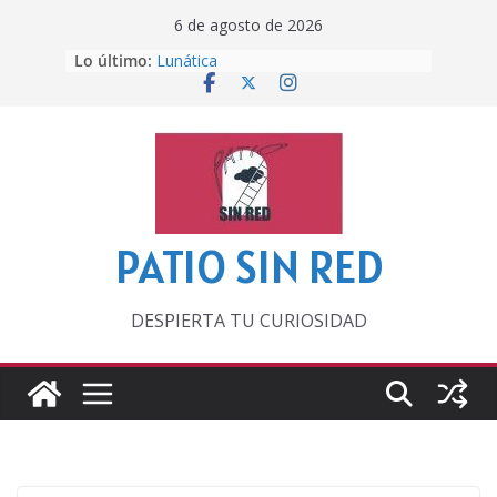
Saltar
6 de agosto de 2026
al
Lo último:
Lunática
contenido
Pero, hasta entonces…
Por los viejos tiempos
‘La broma infinita’ de recomendar
lecturas veraniegas
Otra del Mundial
PATIO SIN RED
DESPIERTA TU CURIOSIDAD