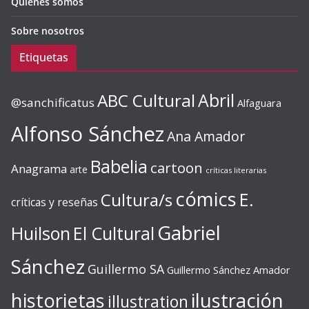
Quiénes somos
Sobre nosotros
Etiquetas
ABC Cultural
Abril
@sanchificatus
Alfaguara
Alfonso Sánchez
Ana Amador
Babelia
cartoon
Anagrama
arte
críticas literarias
cómics
E.
Cultura/s
críticas y reseñas
Gabriel
Huilson
El Cultural
Sánchez
Guillermo SA
Guillermo Sánchez Amador
ilustración
historietas
illustration