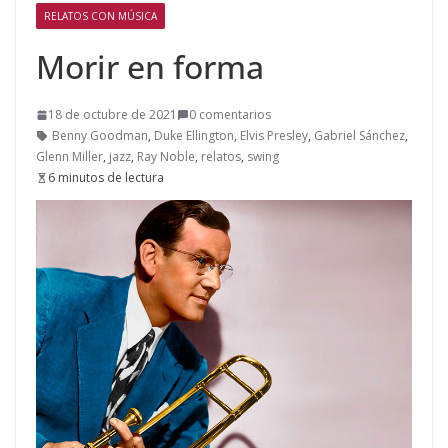
RELATOS CON MÚSICA
Morir en forma
18 de octubre de 2021
0 comentarios
Benny Goodman
,
Duke Ellington
,
Elvis Presley
,
Gabriel Sánchez
,
Glenn Miller
,
jazz
,
Ray Noble
,
relatos
,
swing
6 minutos de lectura