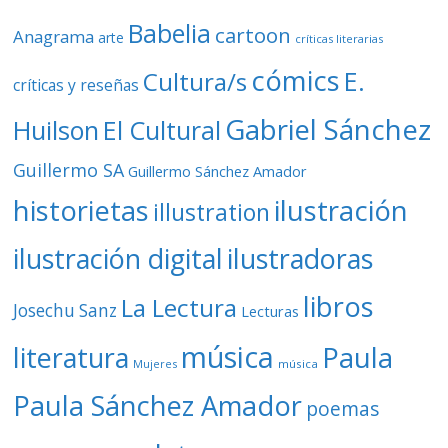
Babelia
cartoon
Anagrama
arte
críticas literarias
cómics
E.
Cultura/s
críticas y reseñas
Gabriel Sánchez
Huilson
El Cultural
Guillermo SA
Guillermo Sánchez Amador
ilustración
historietas
illustration
ilustración digital
ilustradoras
libros
La Lectura
Josechu Sanz
Lecturas
música
literatura
Paula
Mujeres
música
Paula Sánchez Amador
poemas