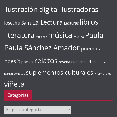
ilustración digital
ilustradoras
libros
La Lectura
Josechu Sanz
Lecturas
música
literatura
Paula
Mujeres
música
Paula Sánchez Amador
poemas
relatos
poesía
Reseñas discos
poetas
reseñas
Seix
suplementos culturales
Barral
sonetos
Virumbrales
viñeta
Categorías
Categorías