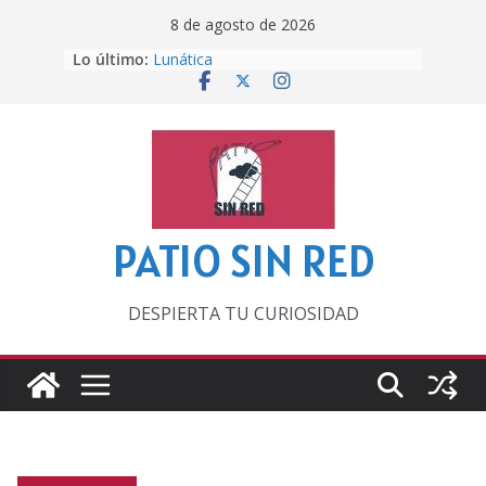
Saltar
8 de agosto de 2026
al
Lo último:
Lunática
contenido
Pero, hasta entonces…
Por los viejos tiempos
‘La broma infinita’ de recomendar
lecturas veraniegas
Otra del Mundial
PATIO SIN RED
DESPIERTA TU CURIOSIDAD