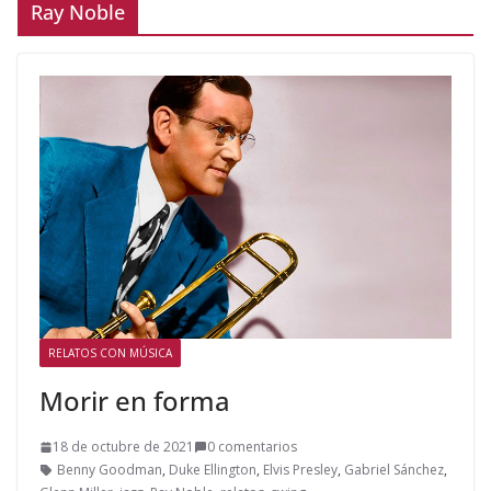
Ray Noble
RELATOS CON MÚSICA
Morir en forma
18 de octubre de 2021
0 comentarios
Benny Goodman
,
Duke Ellington
,
Elvis Presley
,
Gabriel Sánchez
,