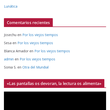
Lunática
Comentarios recientes
Josechu
en
Por los viejos tiempos
Sesa
en
Por los viejos tiempos
Blanca Amador
en
Por los viejos tiempos
admin
en
Por los viejos tiempos
Sonia S.
en
Otra del Mundial
«Las pantallas os devoran, la lectura os alimenta»
R
e
p