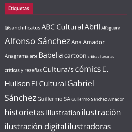
Etiquetas
ABC Cultural
Abril
@sanchificatus
Alfaguara
Alfonso Sánchez
Ana Amador
Babelia
cartoon
Anagrama
arte
críticas literarias
cómics
E.
Cultura/s
críticas y reseñas
Gabriel
Huilson
El Cultural
Sánchez
Guillermo SA
Guillermo Sánchez Amador
ilustración
historietas
illustration
ilustración digital
ilustradoras