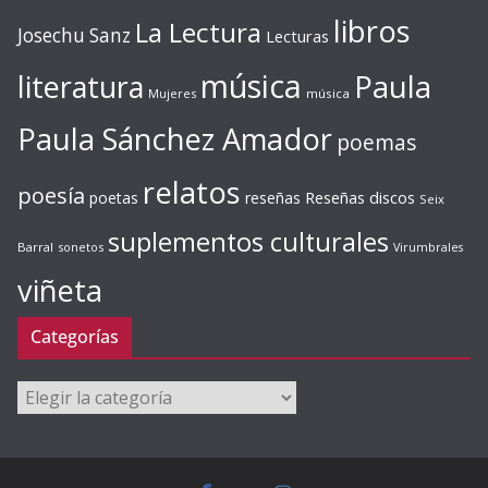
libros
La Lectura
Josechu Sanz
Lecturas
música
literatura
Paula
Mujeres
música
Paula Sánchez Amador
poemas
relatos
poesía
Reseñas discos
poetas
reseñas
Seix
suplementos culturales
Barral
sonetos
Virumbrales
viñeta
Categorías
Categorías