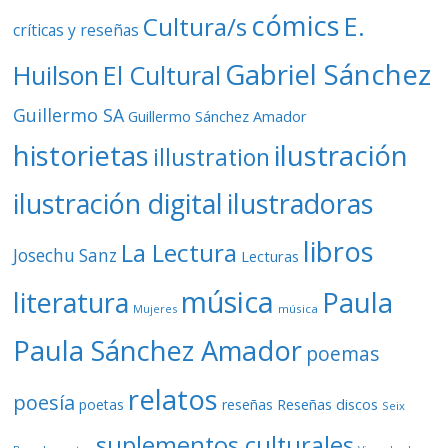
cómics
E.
Cultura/s
críticas y reseñas
Gabriel Sánchez
Huilson
El Cultural
Guillermo SA
Guillermo Sánchez Amador
ilustración
historietas
illustration
ilustración digital
ilustradoras
libros
La Lectura
Josechu Sanz
Lecturas
música
literatura
Paula
Mujeres
música
Paula Sánchez Amador
poemas
relatos
poesía
Reseñas discos
poetas
reseñas
Seix
suplementos culturales