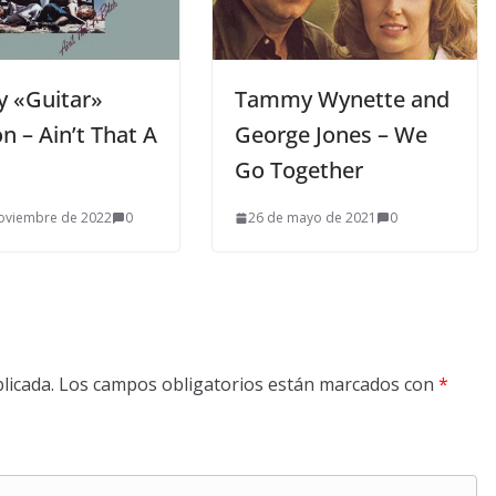
y «Guitar»
Tammy Wynette and
 – Ain’t That A
George Jones – We
Go Together
oviembre de 2022
0
26 de mayo de 2021
0
licada.
Los campos obligatorios están marcados con
*