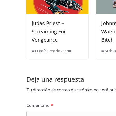
Judas Priest –
Johnn
Screaming For
Watson
Vengeance
Bitch
11 de febrero de 2022
1
24 de n
Deja una respuesta
Tu dirección de correo electrónico no será pub
Comentario
*