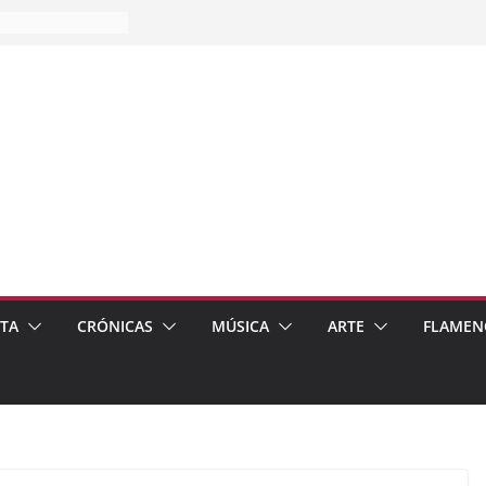
es…
pos
 de recomendar
ETA
CRÓNICAS
MÚSICA
ARTE
FLAMEN