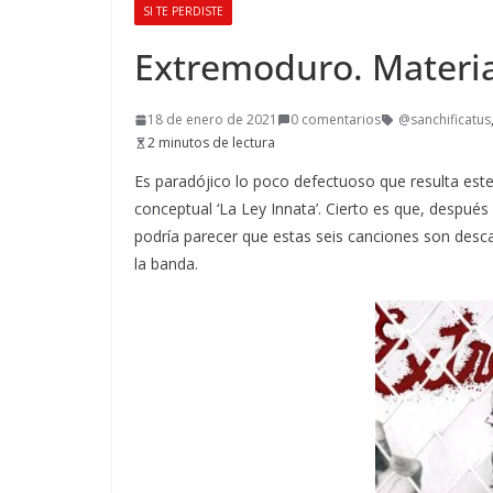
SI TE PERDISTE
Extremoduro. Materia
18 de enero de 2021
0 comentarios
@sanchificatus
2 minutos de lectura
Es paradójico lo poco defectuoso que resulta est
conceptual ‘La Ley Innata’. Cierto es que, despué
podría parecer que estas seis canciones son descar
la banda.