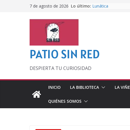
Saltar
Lo último:
Lunática
7 de agosto de 2026
al
Pero, hasta entonc
Por los viejos tiem
contenido
‘La broma infinita’
lecturas veraniegas
Otra del Mundial
PATIO SIN RED
DESPIERTA TU CURIOSIDAD
INICIO
LA BIBLIOTECA
LA VIÑ
QUIÉNES SOMOS