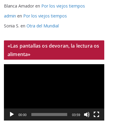
Blanca Amador
en
Por los viejos tiempos
admin
en
Por los viejos tiempos
Sonia S.
en
Otra del Mundial
«Las pantallas os devoran, la lectura os
alimenta»
R
e
p
r
o
d
u
00:00
03:59
c
t