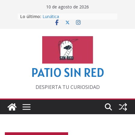
Saltar
10 de agosto de 2026
al
Lo último:
Lunática
contenido
Pero, hasta entonces…
Por los viejos tiempos
‘La broma infinita’ de recomendar
lecturas veraniegas
Otra del Mundial
PATIO SIN RED
DESPIERTA TU CURIOSIDAD