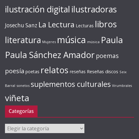
ilustración digital
ilustradoras
libros
La Lectura
Josechu Sanz
Lecturas
música
literatura
Paula
Mujeres
música
Paula Sánchez Amador
poemas
relatos
poesía
Reseñas discos
poetas
reseñas
Seix
suplementos culturales
Barral
sonetos
Virumbrales
viñeta
Categorías
Categorías