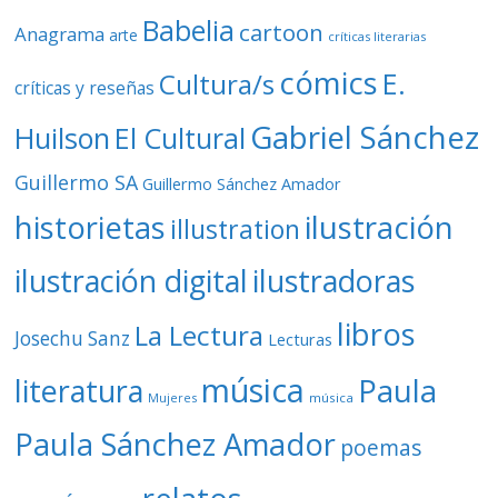
Babelia
cartoon
Anagrama
arte
críticas literarias
cómics
E.
Cultura/s
críticas y reseñas
Gabriel Sánchez
Huilson
El Cultural
Guillermo SA
Guillermo Sánchez Amador
ilustración
historietas
illustration
ilustración digital
ilustradoras
libros
La Lectura
Josechu Sanz
Lecturas
música
literatura
Paula
Mujeres
música
Paula Sánchez Amador
poemas