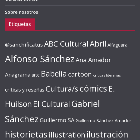
Sobre nosotros
Etiquetas
ABC Cultural
Abril
@sanchificatus
Alfaguara
Alfonso Sánchez
Ana Amador
Babelia
cartoon
Anagrama
arte
críticas literarias
cómics
E.
Cultura/s
críticas y reseñas
Gabriel
Huilson
El Cultural
Sánchez
Guillermo SA
Guillermo Sánchez Amador
ilustración
historietas
illustration