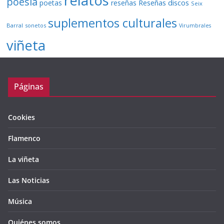
relatos
poesía
Reseñas discos
poetas
reseñas
Seix
suplementos culturales
Barral
sonetos
Virumbrales
viñeta
Páginas
Cookies
Flamenco
La viñeta
Las Noticias
Música
Quiénes somos