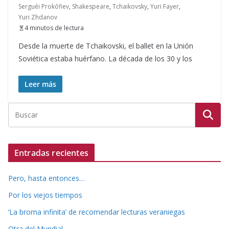
Serguéi Prokófiev
,
Shakespeare
,
Tchaikovsky
,
Yuri Fayer
,
Yuri Zhdanov
4 minutos de lectura
Desde la muerte de Tchaikovski, el ballet en la Unión
Soviética estaba huérfano. La década de los 30 y los
Leer más
Entradas recientes
Pero, hasta entonces…
Por los viejos tiempos
‘La broma infinita’ de recomendar lecturas veraniegas
Otra del Mundial