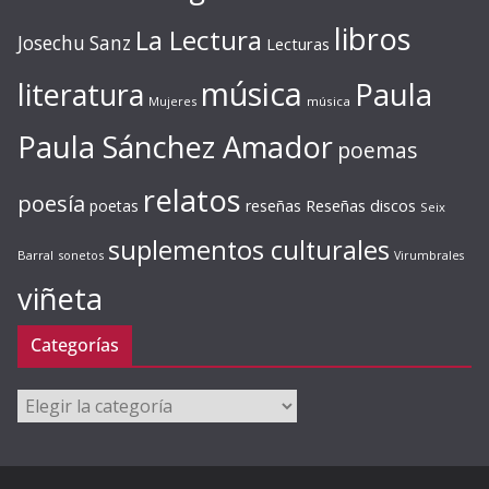
libros
La Lectura
Josechu Sanz
Lecturas
música
literatura
Paula
Mujeres
música
Paula Sánchez Amador
poemas
relatos
poesía
Reseñas discos
poetas
reseñas
Seix
suplementos culturales
Barral
sonetos
Virumbrales
viñeta
Categorías
Categorías