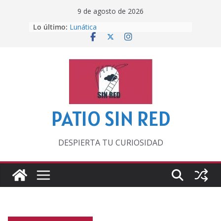
Saltar
9 de agosto de 2026
al
Lo último:
Lunática
contenido
Pero, hasta entonces…
Por los viejos tiempos
‘La broma infinita’ de recomendar
lecturas veraniegas
Otra del Mundial
PATIO SIN RED
DESPIERTA TU CURIOSIDAD