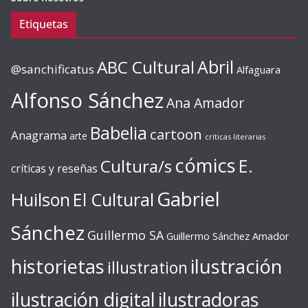
Etiquetas
ABC Cultural
Abril
@sanchificatus
Alfaguara
Alfonso Sánchez
Ana Amador
Babelia
cartoon
Anagrama
arte
críticas literarias
cómics
E.
Cultura/s
críticas y reseñas
Gabriel
Huilson
El Cultural
Sánchez
Guillermo SA
Guillermo Sánchez Amador
ilustración
historietas
illustration
ilustración digital
ilustradoras