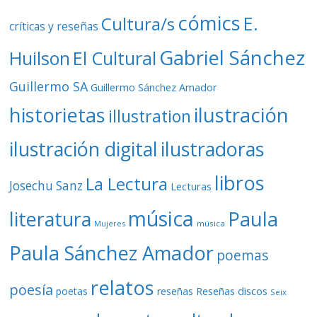
cómics
E.
Cultura/s
críticas y reseñas
Gabriel Sánchez
Huilson
El Cultural
Guillermo SA
Guillermo Sánchez Amador
ilustración
historietas
illustration
ilustración digital
ilustradoras
libros
La Lectura
Josechu Sanz
Lecturas
música
literatura
Paula
Mujeres
música
Paula Sánchez Amador
poemas
relatos
poesía
Reseñas discos
poetas
reseñas
Seix