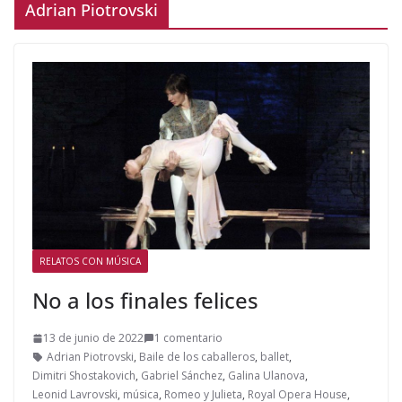
Adrian Piotrovski
RELATOS CON MÚSICA
No a los finales felices
13 de junio de 2022
1 comentario
Adrian Piotrovski
,
Baile de los caballeros
,
ballet
,
Dimitri Shostakovich
,
Gabriel Sánchez
,
Galina Ulanova
,
Leonid Lavrovski
,
música
,
Romeo y Julieta
,
Royal Opera House
,