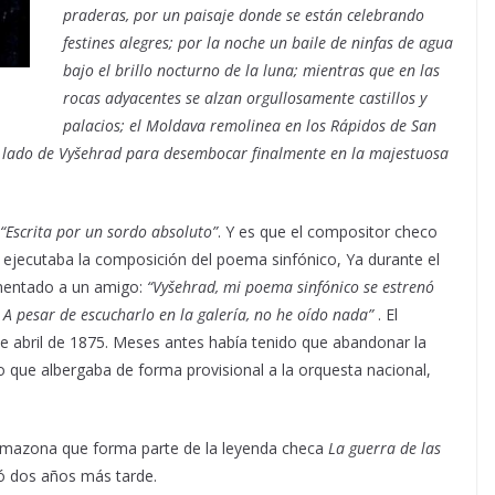
praderas, por un paisaje donde se están celebrando
festines alegres; por la noche un baile de ninfas de agua
bajo el brillo nocturno de la luna; mientras que en las
rocas adyacentes se alzan orgullosamente castillos y
palacios; el Moldava remolinea en los Rápidos de San
al lado de Vyšehrad para desembocar finalmente en la majestuosa
“Escrita por un sordo absoluto”
. Y es que el compositor checo
jecutaba la composición del poema sinfónico, Ya durante el
mentado a un amigo:
“Vyšehrad, mi poema sinfónico se estrenó
 A pesar de escucharlo en la galería, no he oído nada”
. El
 abril de 1875. Meses antes había tenido que abandonar la
o que albergaba de forma provisional a la orquesta nacional,
amazona que forma parte de la leyenda checa
La guerra de las
ó dos años más tarde.