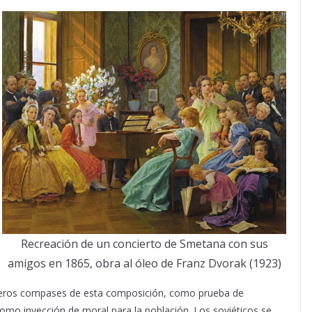
Recreación de un concierto de Smetana con sus
amigos en 1865, obra al óleo de Franz Dvorak (1923)
imeros compases de esta composición, como prueba de
como inyección de moral para la población. Los soviéticos se