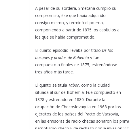
A pesar de su sordera, Smetana cumplió su
compromiso, ése que había adquirido
consigo mismo, y terminó el poema,
componiendo a partir de 1875 los capítulos a
los que se había comprometido.
El cuarto episodio llevaba por título
De los
bosques y prados de Bohemia
y fue
compuesto a finales de 1875, estrenándose
tres años más tarde.
El quinto se titula
Tabor
, como la ciudad
situada al sur de Bohemia. Fue compuesto en
1878 y estrenado en 1880. Durante la
ocupación de Checoslovaquia en 1968 por los
ejércitos de los países del Pacto de Varsovia,
en las emisoras de radio checas sonaron los pr
patriotismo checo y de rechazo por la invasión y 