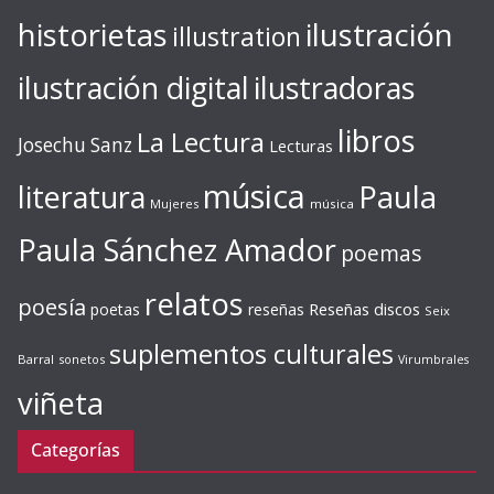
ilustración
historietas
illustration
ilustración digital
ilustradoras
libros
La Lectura
Josechu Sanz
Lecturas
música
literatura
Paula
Mujeres
música
Paula Sánchez Amador
poemas
relatos
poesía
Reseñas discos
poetas
reseñas
Seix
suplementos culturales
Barral
sonetos
Virumbrales
viñeta
Categorías