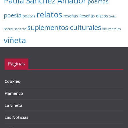
Paula Sánchez Amador
poemas
relatos
poesía
Reseñas discos
poetas
reseñas
Seix
suplementos culturales
Barral
sonetos
Virumbrales
viñeta
Páginas
Cookies
Flamenco
La viñeta
Las Noticias