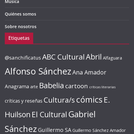
Música
Quiénes somos
Sobre nosotros
Etiquetas
ABC Cultural
Abril
@sanchificatus
Alfaguara
Alfonso Sánchez
Ana Amador
Babelia
cartoon
Anagrama
arte
críticas literarias
cómics
E.
Cultura/s
críticas y reseñas
Gabriel
Huilson
El Cultural
Sánchez
Guillermo SA
Guillermo Sánchez Amador