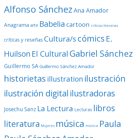
o
Alfonso Sánchez
Ana Amador
Babelia
cartoon
Anagrama
arte
críticas literarias
cómics
E.
Cultura/s
críticas y reseñas
Gabriel Sánchez
Huilson
El Cultural
Guillermo SA
Guillermo Sánchez Amador
ilustración
historietas
illustration
ilustración digital
ilustradoras
libros
La Lectura
Josechu Sanz
Lecturas
música
literatura
Paula
Mujeres
música