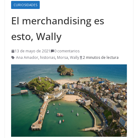
CURIOSIDADES
El merchandising es
esto, Wally
13 de mayo de 2021
0 comentarios
Ana Amador
,
historias
,
Morsa
,
Wally
2 minutos de lectura