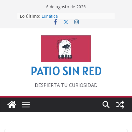
Saltar
6 de agosto de 2026
al
Lo último:
Lunática
contenido
Pero, hasta entonces…
Por los viejos tiempos
‘La broma infinita’ de recomendar
lecturas veraniegas
Otra del Mundial
PATIO SIN RED
DESPIERTA TU CURIOSIDAD