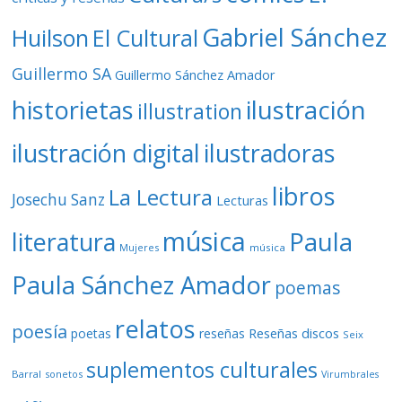
Gabriel Sánchez
Huilson
El Cultural
Guillermo SA
Guillermo Sánchez Amador
ilustración
historietas
illustration
ilustración digital
ilustradoras
libros
La Lectura
Josechu Sanz
Lecturas
música
literatura
Paula
Mujeres
música
Paula Sánchez Amador
poemas
relatos
poesía
Reseñas discos
poetas
reseñas
Seix
suplementos culturales
Barral
sonetos
Virumbrales