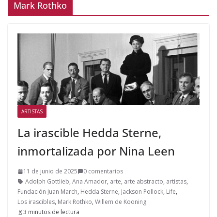
Mark Rothko
ARTISTAS
La irascible Hedda Sterne,
inmortalizada por Nina Leen
11 de junio de 2025
0 comentarios
Adolph Gottlieb
,
Ana Amador
,
arte
,
arte abstracto
,
artistas
,
Fundación Juan March
,
Hedda Sterne
,
Jackson Pollock
,
Life
,
Los irascibles
,
Mark Rothko
,
Willem de Kooning
3 minutos de lectura