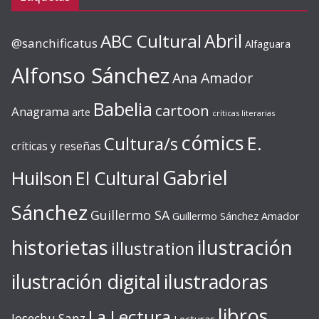
ABC Cultural
Abril
@sanchificatus
Alfaguara
Alfonso Sánchez
Ana Amador
Babelia
cartoon
Anagrama
arte
críticas literarias
cómics
E.
Cultura/s
críticas y reseñas
Gabriel
Huilson
El Cultural
Sánchez
Guillermo SA
Guillermo Sánchez Amador
ilustración
historietas
illustration
ilustración digital
ilustradoras
libros
La Lectura
Josechu Sanz