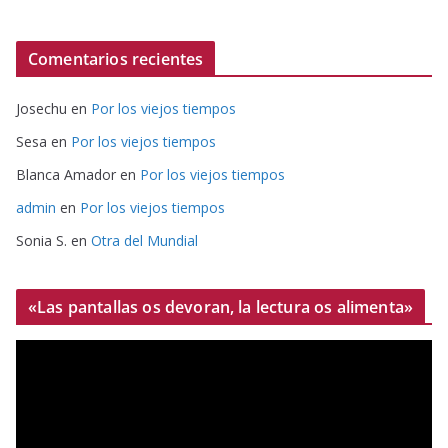
Comentarios recientes
Josechu
en
Por los viejos tiempos
Sesa
en
Por los viejos tiempos
Blanca Amador
en
Por los viejos tiempos
admin
en
Por los viejos tiempos
Sonia S.
en
Otra del Mundial
«Las pantallas os devoran, la lectura os alimenta»
R
e
p
r