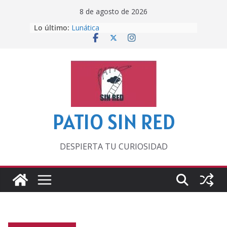
Saltar
8 de agosto de 2026
al
Lo último:
Lunática
contenido
Pero, hasta entonces…
Por los viejos tiempos
‘La broma infinita’ de recomendar
lecturas veraniegas
Otra del Mundial
PATIO SIN RED
DESPIERTA TU CURIOSIDAD