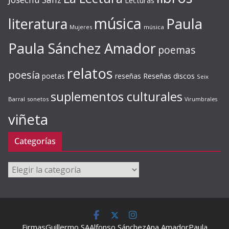
Lecturas
música
literatura
Paula
Mujeres
música
Paula Sánchez Amador
poemas
relatos
poesía
Reseñas discos
poetas
reseñas
Seix
suplementos culturales
Barral
sonetos
Virumbrales
viñeta
Categorías
Categorías
Firmas
Guillermo SA
Alfonso Sánchez
Ana Amador
Paula