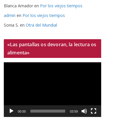
Blanca Amador
en
Por los viejos tiempos
admin
en
Por los viejos tiempos
Sonia S.
en
Otra del Mundial
«Las pantallas os devoran, la lectura os
alimenta»
R
e
p
r
o
d
u
00:00
03:59
c
t