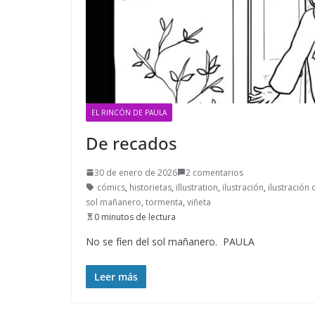
EL RINCÓN DE PAULA
De recados
30 de enero de 2026
2 comentarios
cómics
,
historietas
,
illustration
,
ilustración
,
ilustración d
sol mañanero
,
tormenta
,
viñeta
0 minutos de lectura
No se fíen del sol mañanero. PAULA
Leer más