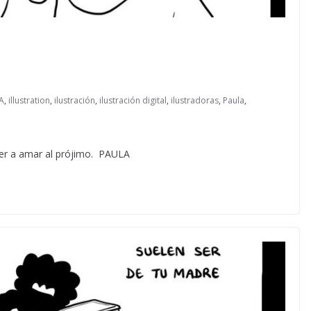
IA
,
illustration
,
ilustración
,
ilustración digital
,
ilustradoras
,
Paula
,
er a amar al prójimo. PAULA