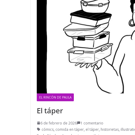
EL RINCÓN DE PAULA
El táper
6 de febrero de 2026
1 comentario
cómics
,
comida en táper
,
el táper
,
historietas
,
illustrat