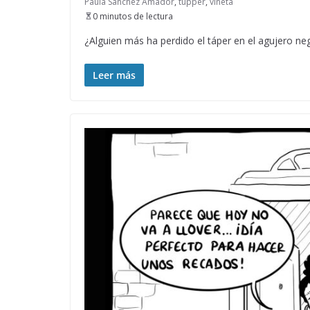
Paula Sánchez Amador
,
tupper
,
viñeta
0 minutos de lectura
¿Alguien más ha perdido el táper en el agujero ne
Leer más