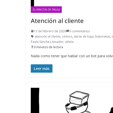
EL RINCÓN DE PAULA
Atención al cliente
13 de febrero de 2026
0 comentarios
atención al cliente
,
cómics
,
darse de baja
,
historietas
,
Paula Sánchez Amador
,
viñeta
0 minutos de lectura
Nada como tener que hablar con un bot para volv
Leer más