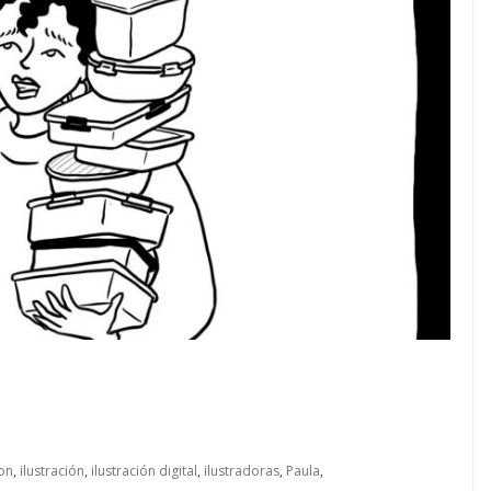
ion
,
ilustración
,
ilustración digital
,
ilustradoras
,
Paula
,