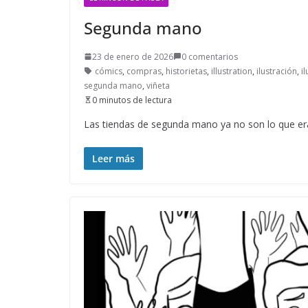
Segunda mano
23 de enero de 2026
0 comentarios
cómics
,
compras
,
historietas
,
illustration
,
ilustración
,
i
segunda mano
,
viñeta
0 minutos de lectura
Las tiendas de segunda mano ya no son lo que e
Leer más