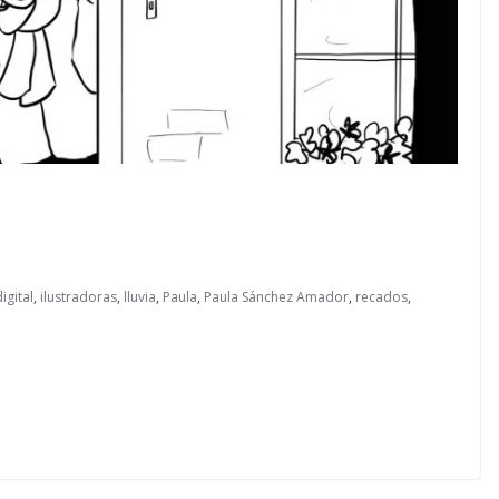
igital
,
ilustradoras
,
lluvia
,
Paula
,
Paula Sánchez Amador
,
recados
,