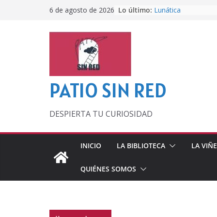
Saltar
Lo último:
Lunática
6 de agosto de 2026
al
Pero, hasta entonc
Por los viejos tiem
contenido
‘La broma infinita’
lecturas veraniegas
Otra del Mundial
PATIO SIN RED
DESPIERTA TU CURIOSIDAD
INICIO
LA BIBLIOTECA
LA VIÑ
QUIÉNES SOMOS