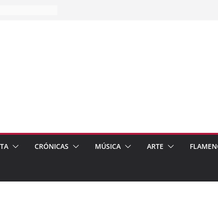
es…
pos
 de recomendar
ETA
CRÓNICAS
MÚSICA
ARTE
FLAMEN