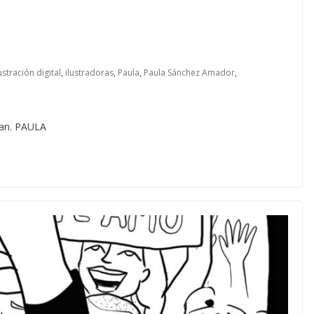
lustración digital
,
ilustradoras
,
Paula
,
Paula Sánchez Amador
,
ran. PAULA