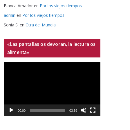
Blanca Amador
en
Por los viejos tiempos
admin
en
Por los viejos tiempos
Sonia S.
en
Otra del Mundial
«Las pantallas os devoran, la lectura os
alimenta»
R
e
p
r
o
d
u
00:00
03:59
c
t