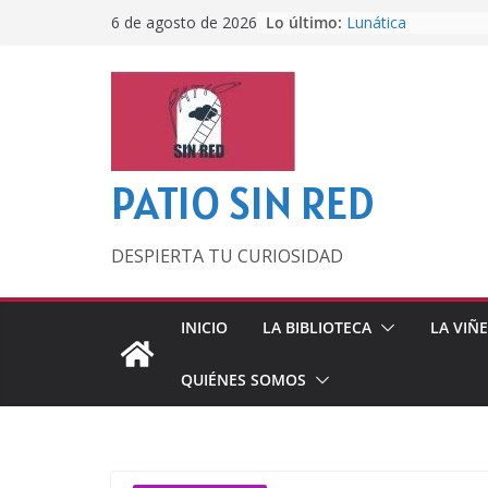
Saltar
Lo último:
Lunática
6 de agosto de 2026
al
Pero, hasta entonc
Por los viejos tiem
contenido
‘La broma infinita’
lecturas veraniegas
Otra del Mundial
PATIO SIN RED
DESPIERTA TU CURIOSIDAD
INICIO
LA BIBLIOTECA
LA VIÑ
QUIÉNES SOMOS