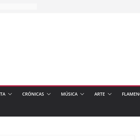
es…
pos
 de recomendar
ETA
CRÓNICAS
MÚSICA
ARTE
FLAMEN