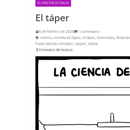
EL RINCÓN DE PAULA
El táper
6 de febrero de 2026
1 comentario
cómics
,
comida en táper
,
el táper
,
historietas
,
illustrat
Paula Sánchez Amador
,
tupper
,
viñeta
0 minutos de lectura