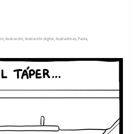
ion
,
ilustración
,
ilustración digital
,
ilustradoras
,
Paula
,