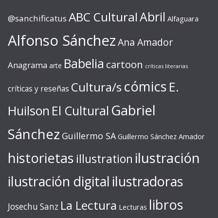
ABC Cultural
Abril
@sanchificatus
Alfaguara
Alfonso Sánchez
Ana Amador
Babelia
cartoon
Anagrama
arte
críticas literarias
cómics
E.
Cultura/s
críticas y reseñas
Gabriel
Huilson
El Cultural
Sánchez
Guillermo SA
Guillermo Sánchez Amador
ilustración
historietas
illustration
ilustración digital
ilustradoras
libros
La Lectura
Josechu Sanz
Lecturas