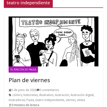
teatro independiente
EL RINCÓN DE PAULA
Plan de viernes
5 de junio de 2026
0 comentarios
cómics
,
historietas
,
illustration
,
ilustración
,
ilustración digital
,
ilustradoras
,
Paula
,
teatro independiente
,
viernes
,
viñeta
0 minutos de lectura