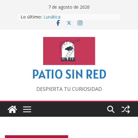
Saltar
7 de agosto de 2026
al
Lo último:
Lunática
contenido
Pero, hasta entonces…
Por los viejos tiempos
‘La broma infinita’ de recomendar
lecturas veraniegas
Otra del Mundial
PATIO SIN RED
DESPIERTA TU CURIOSIDAD