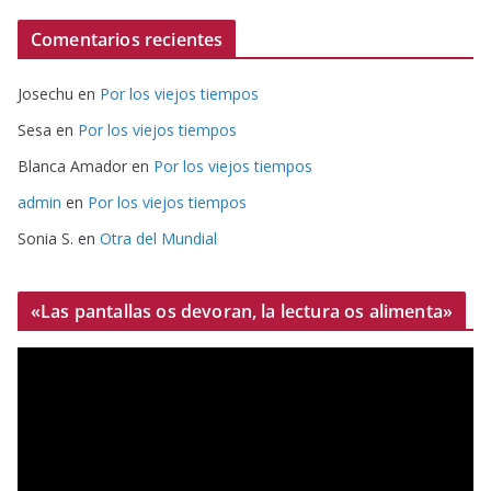
Comentarios recientes
Josechu
en
Por los viejos tiempos
Sesa
en
Por los viejos tiempos
Blanca Amador
en
Por los viejos tiempos
admin
en
Por los viejos tiempos
Sonia S.
en
Otra del Mundial
«Las pantallas os devoran, la lectura os alimenta»
R
e
p
r
o