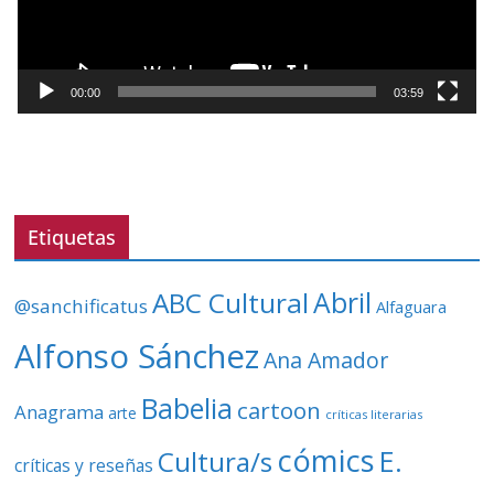
d
u
c
t
00:00
03:59
o
r
d
e
v
Etiquetas
í
d
ABC Cultural
Abril
@sanchificatus
Alfaguara
e
o
Alfonso Sánchez
Ana Amador
Babelia
cartoon
Anagrama
arte
críticas literarias
cómics
E.
Cultura/s
críticas y reseñas