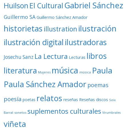
Gabriel Sánchez
Huilson
El Cultural
Guillermo SA
Guillermo Sánchez Amador
ilustración
historietas
illustration
ilustración digital
ilustradoras
libros
La Lectura
Josechu Sanz
Lecturas
música
literatura
Paula
Mujeres
música
Paula Sánchez Amador
poemas
relatos
poesía
Reseñas discos
poetas
reseñas
Seix
suplementos culturales
Barral
sonetos
Virumbrales
viñeta