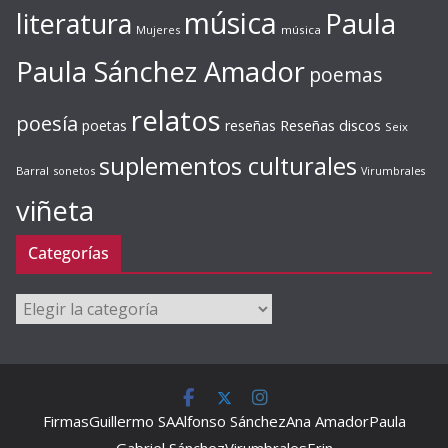
música
literatura
Paula
Mujeres
música
Paula Sánchez Amador
poemas
relatos
poesía
Reseñas discos
poetas
reseñas
Seix
suplementos culturales
Barral
sonetos
Virumbrales
viñeta
Categorías
Categorías
Firmas
Guillermo SA
Alfonso Sánchez
Ana Amador
Paula