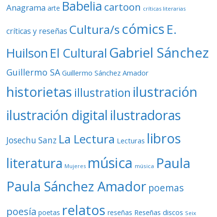
Babelia
cartoon
Anagrama
arte
críticas literarias
cómics
E.
Cultura/s
críticas y reseñas
Gabriel Sánchez
Huilson
El Cultural
Guillermo SA
Guillermo Sánchez Amador
ilustración
historietas
illustration
ilustración digital
ilustradoras
libros
La Lectura
Josechu Sanz
Lecturas
música
literatura
Paula
Mujeres
música
Paula Sánchez Amador
poemas
relatos
poesía
Reseñas discos
poetas
reseñas
Seix