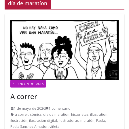
día de maratíon
EL RINCÓN DE PAULA
A correr
1 de mayo de 2026
1 comentario
a correr
,
cómics
,
día de maratíon
,
historietas
,
illustration
,
ilustración
,
ilustración digital
,
ilustradoras
,
maratón
,
Paula
,
Paula Sánchez Amador
,
viñeta