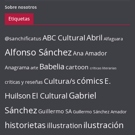
Sobre nosotros
Etiquetas
ABC Cultural
Abril
@sanchificatus
Alfaguara
Alfonso Sánchez
Ana Amador
Babelia
cartoon
Anagrama
arte
críticas literarias
cómics
E.
Cultura/s
críticas y reseñas
Gabriel
Huilson
El Cultural
Sánchez
Guillermo SA
Guillermo Sánchez Amador
ilustración
historietas
illustration