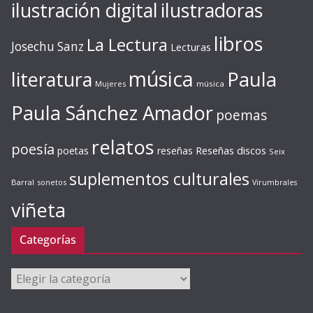
ilustración digital
ilustradoras
libros
La Lectura
Josechu Sanz
Lecturas
música
literatura
Paula
Mujeres
música
Paula Sánchez Amador
poemas
relatos
poesía
Reseñas discos
poetas
reseñas
Seix
suplementos culturales
Barral
sonetos
Virumbrales
viñeta
Categorías
Categorías