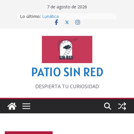
Saltar
7 de agosto de 2026
al
Lo último:
Lunática
contenido
Pero, hasta entonces…
Por los viejos tiempos
‘La broma infinita’ de recomendar
lecturas veraniegas
Otra del Mundial
PATIO SIN RED
DESPIERTA TU CURIOSIDAD