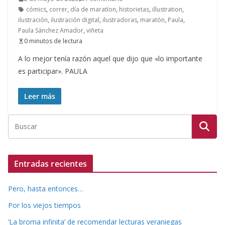
cómics
,
correr
,
día de maratíon
,
historietas
,
illustration
,
ilustración
,
ilustración digital
,
ilustradoras
,
maratón
,
Paula
,
Paula Sánchez Amador
,
viñeta
0 minutos de lectura
A lo mejor tenía razón aquel que dijo que «lo importante
es participar». PAULA
Leer más
Entradas recientes
Pero, hasta entonces…
Por los viejos tiempos
‘La broma infinita’ de recomendar lecturas veraniegas