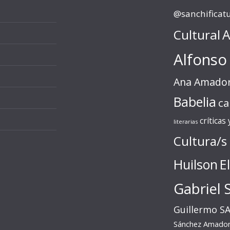
@sanchificat
Cultural
A
Alfonso
Ana Amado
Babelia
ca
críticas
literarias
Cultura/s
Huilson
E
Gabriel 
Guillermo S
Sánchez Amado