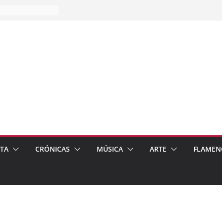
es…
pos
 de recomendar
ETA
CRÓNICAS
MÚSICA
ARTE
FLAMEN