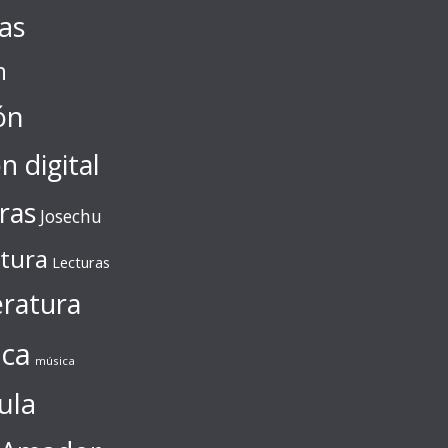
tas
n
ón
ón digital
ras
Josechu
ctura
Lecturas
eratura
ca
música
ula