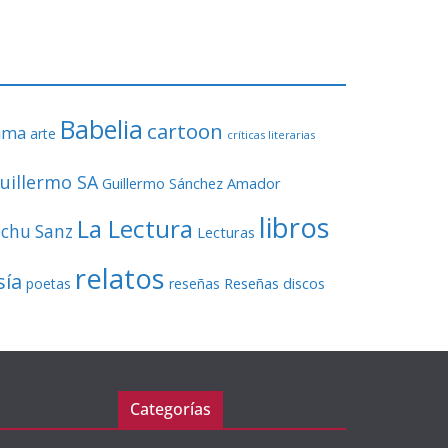
o
r
d
e
v
Babelia
í
cartoon
ama
arte
críticas literarias
d
e
uillermo SA
Guillermo Sánchez Amador
o
libros
La Lectura
echu Sanz
Lecturas
relatos
sía
Reseñas discos
poetas
reseñas
Categorías