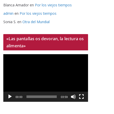
Blanca Amador
en
Por los viejos tiempos
admin
en
Por los viejos tiempos
Sonia S.
en
Otra del Mundial
«Las pantallas os devoran, la lectura os
alimenta»
R
e
p
r
o
d
u
00:00
03:59
c
t