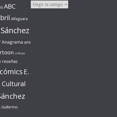
Categorías
ABC
us
bril
Alfaguara
 Sánchez
r
Anagrama
arte
rtoon
críticas
 y reseñas
cómics
E.
l Cultural
Sánchez
A
Guillermo
r