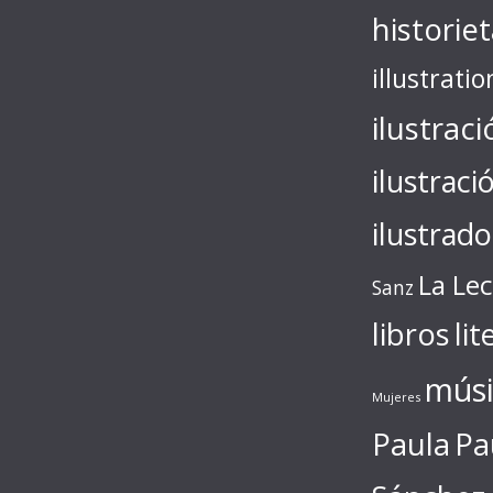
historie
illustratio
ilustraci
ilustraci
ilustrado
La Le
Sanz
libros
lit
músi
Mujeres
Paula
Pa