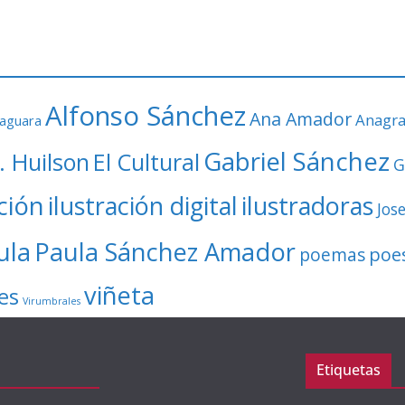
Alfonso Sánchez
Ana Amador
Anagr
faguara
Gabriel Sánchez
. Huilson
El Cultural
G
ación
ilustración digital
ilustradoras
Jos
ula
Paula Sánchez Amador
poe
poemas
viñeta
es
Virumbrales
Etiquetas