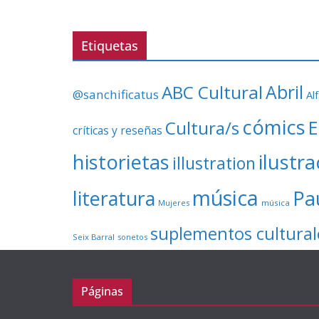
Etiquetas
ABC Cultural
Abril
@sanchificatus
Al
cómics
E
Cultura/s
críticas y reseñas
ilustr
historietas
illustration
música
literatura
Pa
Mujeres
música
suplementos cultural
Seix Barral
sonetos
Páginas