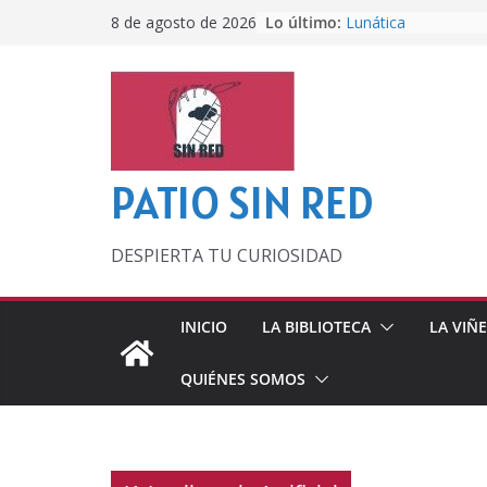
Saltar
Lo último:
Lunática
8 de agosto de 2026
al
Pero, hasta entonc
Por los viejos tiem
contenido
‘La broma infinita’
lecturas veraniegas
Otra del Mundial
PATIO SIN RED
DESPIERTA TU CURIOSIDAD
INICIO
LA BIBLIOTECA
LA VIÑ
QUIÉNES SOMOS