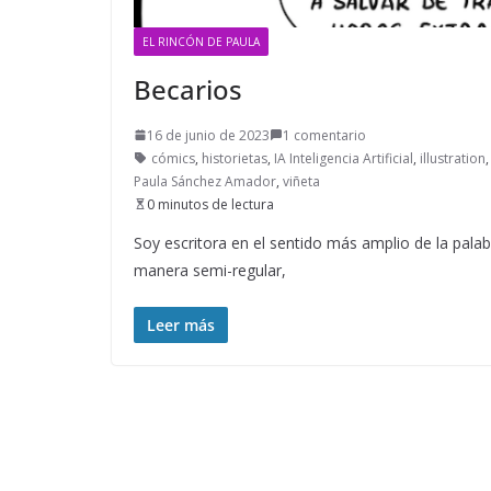
EL RINCÓN DE PAULA
Becarios
16 de junio de 2023
1 comentario
cómics
,
historietas
,
IA Inteligencia Artificial
,
illustration
Paula Sánchez Amador
,
viñeta
0 minutos de lectura
Soy escritora en el sentido más amplio de la pala
manera semi-regular,
Leer más