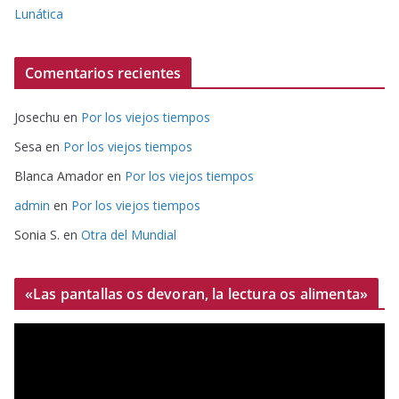
Lunática
Comentarios recientes
Josechu
en
Por los viejos tiempos
Sesa
en
Por los viejos tiempos
Blanca Amador
en
Por los viejos tiempos
admin
en
Por los viejos tiempos
Sonia S.
en
Otra del Mundial
«Las pantallas os devoran, la lectura os alimenta»
R
e
p