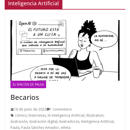
Inteligencia Artificial
EL RINCÓN DE PAULA
Becarios
16 de junio de 2023
1 comentario
cómics
,
historietas
,
IA Inteligencia Artificial
,
illustration
,
ilustración
,
ilustración digital
,
ilustradoras
,
Inteligencia Artificial
,
Paula
,
Paula Sánchez Amador
,
viñeta