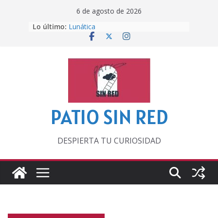
Saltar
6 de agosto de 2026
al
Lo último:
Lunática
contenido
Pero, hasta entonces…
Por los viejos tiempos
‘La broma infinita’ de recomendar
lecturas veraniegas
Otra del Mundial
PATIO SIN RED
DESPIERTA TU CURIOSIDAD