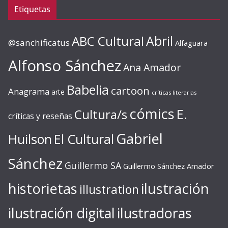
Etiquetas
ABC Cultural
Abril
@sanchificatus
Alfaguara
Alfonso Sánchez
Ana Amador
Babelia
cartoon
Anagrama
arte
críticas literarias
cómics
E.
Cultura/s
críticas y reseñas
Gabriel
Huilson
El Cultural
Sánchez
Guillermo SA
Guillermo Sánchez Amador
ilustración
historietas
illustration
ilustración digital
ilustradoras