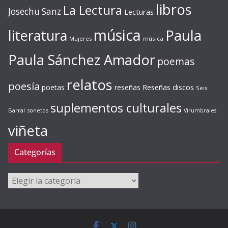
libros
La Lectura
Josechu Sanz
Lecturas
música
literatura
Paula
Mujeres
música
Paula Sánchez Amador
poemas
relatos
poesía
Reseñas discos
poetas
reseñas
Seix
suplementos culturales
Barral
sonetos
Virumbrales
viñeta
Categorías
Categorías