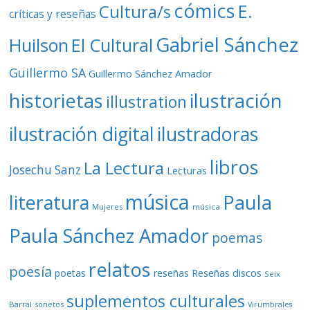
cómics
E.
Cultura/s
críticas y reseñas
Gabriel Sánchez
Huilson
El Cultural
Guillermo SA
Guillermo Sánchez Amador
ilustración
historietas
illustration
ilustración digital
ilustradoras
libros
La Lectura
Josechu Sanz
Lecturas
música
literatura
Paula
Mujeres
música
Paula Sánchez Amador
poemas
relatos
poesía
Reseñas discos
poetas
reseñas
Seix
suplementos culturales
Barral
sonetos
Virumbrales