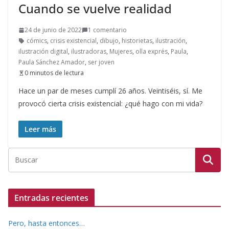
Cuando se vuelve realidad
24 de junio de 2022
1 comentario
cómics
,
crisis existencial
,
dibujo
,
historietas
,
ilustración
,
ilustración digital
,
ilustradoras
,
Mujeres
,
olla exprés
,
Paula
,
Paula Sánchez Amador
,
ser joven
0 minutos de lectura
Hace un par de meses cumplí 26 años. Veintiséis, sí. Me
provocó cierta crisis existencial: ¿qué hago con mi vida?
Leer más
Entradas recientes
Pero, hasta entonces…