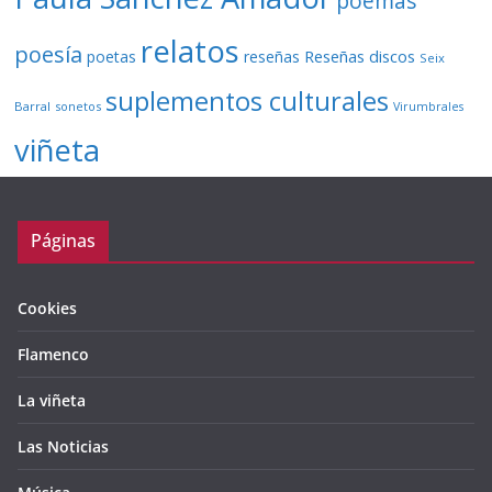
poemas
relatos
poesía
Reseñas discos
poetas
reseñas
Seix
suplementos culturales
Barral
sonetos
Virumbrales
viñeta
Páginas
Cookies
Flamenco
La viñeta
Las Noticias