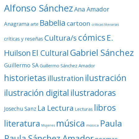
o
Alfonso Sánchez
Ana Amador
Babelia
cartoon
Anagrama
arte
críticas literarias
cómics
E.
Cultura/s
críticas y reseñas
Gabriel Sánchez
Huilson
El Cultural
Guillermo SA
Guillermo Sánchez Amador
ilustración
historietas
illustration
ilustración digital
ilustradoras
libros
La Lectura
Josechu Sanz
Lecturas
música
literatura
Paula
Mujeres
música
Paula Sánchez Amador