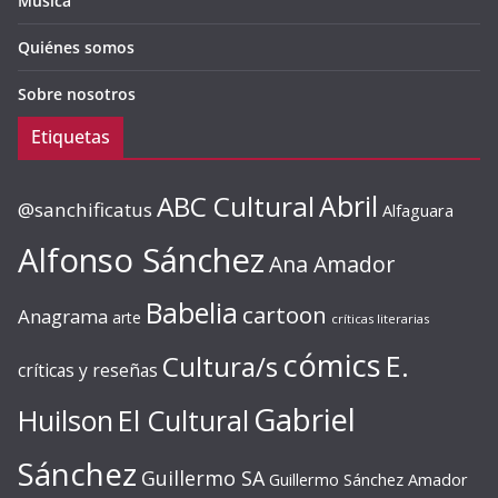
Música
Quiénes somos
Sobre nosotros
Etiquetas
ABC Cultural
Abril
@sanchificatus
Alfaguara
Alfonso Sánchez
Ana Amador
Babelia
cartoon
Anagrama
arte
críticas literarias
cómics
E.
Cultura/s
críticas y reseñas
Gabriel
Huilson
El Cultural
Sánchez
Guillermo SA
Guillermo Sánchez Amador