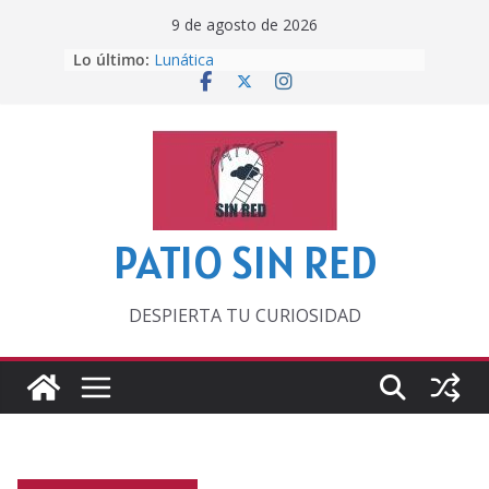
Saltar
9 de agosto de 2026
al
Lo último:
Lunática
contenido
Pero, hasta entonces…
Por los viejos tiempos
‘La broma infinita’ de recomendar
lecturas veraniegas
Otra del Mundial
PATIO SIN RED
DESPIERTA TU CURIOSIDAD