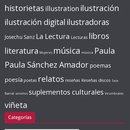
ilustración
historietas
illustration
ilustración digital
ilustradoras
libros
La Lectura
Josechu Sanz
Lecturas
música
literatura
Paula
Mujeres
música
Paula Sánchez Amador
poemas
relatos
poesía
Reseñas discos
poetas
reseñas
Seix
suplementos culturales
Barral
sonetos
Virumbrales
viñeta
Categorías