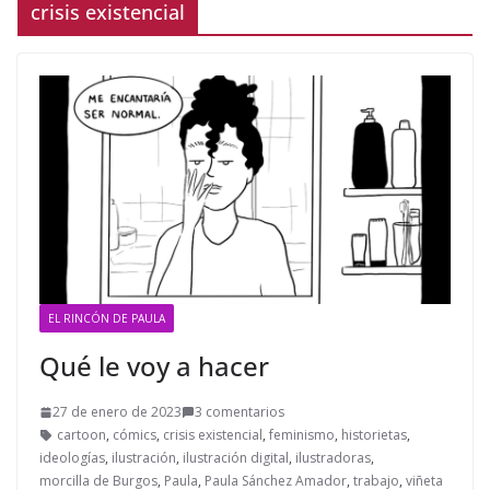
crisis existencial
EL RINCÓN DE PAULA
Qué le voy a hacer
27 de enero de 2023
3 comentarios
cartoon
,
cómics
,
crisis existencial
,
feminismo
,
historietas
,
ideologías
,
ilustración
,
ilustración digital
,
ilustradoras
,
morcilla de Burgos
,
Paula
,
Paula Sánchez Amador
,
trabajo
,
viñeta