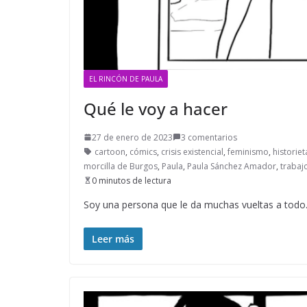
EL RINCÓN DE PAULA
Qué le voy a hacer
27 de enero de 2023
3 comentarios
cartoon
,
cómics
,
crisis existencial
,
feminismo
,
historiet
morcilla de Burgos
,
Paula
,
Paula Sánchez Amador
,
trabaj
0 minutos de lectura
Soy una persona que le da muchas vueltas a todo.
Leer más