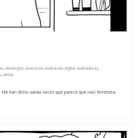
as
,
ideologías
,
ilustración
,
ilustración digital
,
ilustradoras
,
o
,
viñeta
 Me han dicho varias veces que parece que nací feminista.