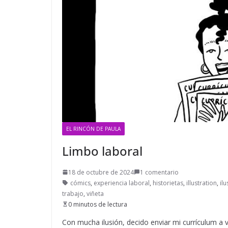
EL RINCÓN DE PAULA
Limbo laboral
18 de octubre de 2024
1 comentario
cómics
,
experiencia laboral
,
historietas
,
illustration
,
il
trabajo
,
viñeta
0 minutos de lectura
Con mucha ilusión, decido enviar mi currículum a 