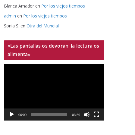
Blanca Amador
en
Por los viejos tiempos
admin
en
Por los viejos tiempos
Sonia S.
en
Otra del Mundial
«Las pantallas os devoran, la lectura os
alimenta»
R
e
p
r
o
d
u
00:00
03:59
c
t