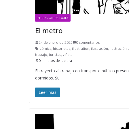
EL RINCÓN DE PAULA
El metro
24 de enero de 2025
0 comentarios
cómics
,
historietas
,
illustration
,
ilustración
,
ilustración d
trabajo
,
turistas
,
viñeta
0 minutos de lectura
El trayecto al trabajo en transporte público presen
dormidos. Su
Leer más