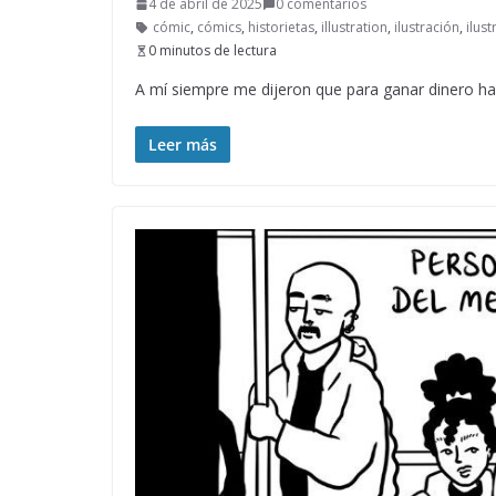
4 de abril de 2025
0 comentarios
cómic
,
cómics
,
historietas
,
illustration
,
ilustración
,
ilust
0 minutos de lectura
A mí siempre me dijeron que para ganar dinero ha
Leer más