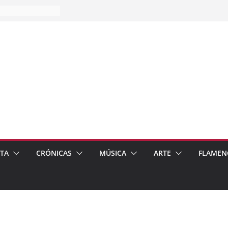
es…
pos
 de recomendar
ETA
CRÓNICAS
MÚSICA
ARTE
FLAMEN