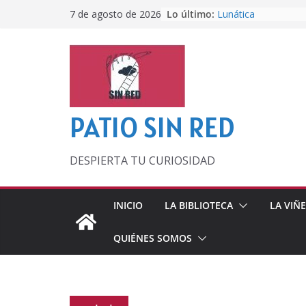
Saltar
Lo último:
Lunática
7 de agosto de 2026
al
Pero, hasta entonc
Por los viejos tiem
contenido
‘La broma infinita’
lecturas veraniegas
Otra del Mundial
PATIO SIN RED
DESPIERTA TU CURIOSIDAD
INICIO
LA BIBLIOTECA
LA VIÑ
QUIÉNES SOMOS