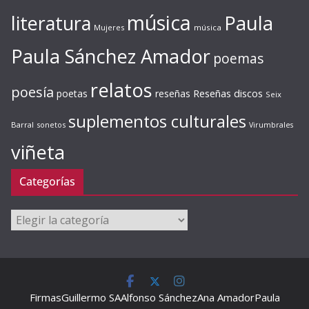
música
literatura
Paula
Mujeres
música
Paula Sánchez Amador
poemas
relatos
poesía
Reseñas discos
poetas
reseñas
Seix
suplementos culturales
Barral
sonetos
Virumbrales
viñeta
Categorías
Categorías
Firmas
Guillermo SA
Alfonso Sánchez
Ana Amador
Paula