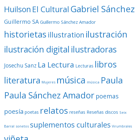
Gabriel Sánchez
Huilson
El Cultural
Guillermo SA
Guillermo Sánchez Amador
ilustración
historietas
illustration
ilustración digital
ilustradoras
libros
La Lectura
Josechu Sanz
Lecturas
música
literatura
Paula
Mujeres
música
Paula Sánchez Amador
poemas
relatos
poesía
Reseñas discos
poetas
reseñas
Seix
suplementos culturales
Barral
sonetos
Virumbrales
viñeta