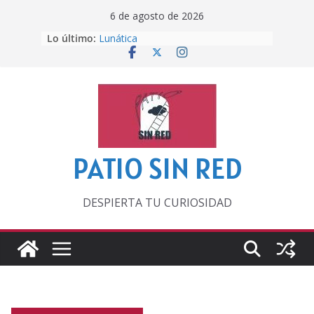
Saltar
6 de agosto de 2026
al
Lo último:
Lunática
contenido
Pero, hasta entonces…
Por los viejos tiempos
‘La broma infinita’ de recomendar
lecturas veraniegas
Otra del Mundial
PATIO SIN RED
DESPIERTA TU CURIOSIDAD