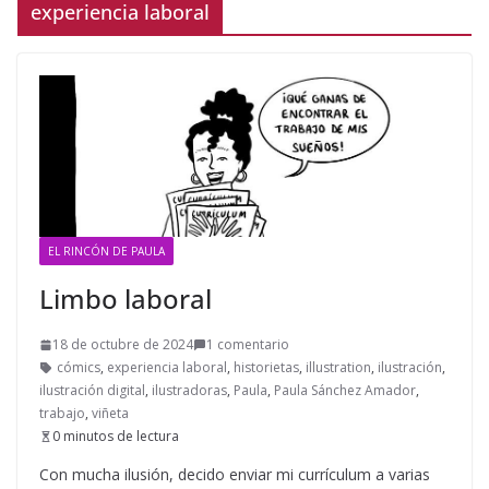
experiencia laboral
EL RINCÓN DE PAULA
Limbo laboral
18 de octubre de 2024
1 comentario
cómics
,
experiencia laboral
,
historietas
,
illustration
,
ilustración
,
ilustración digital
,
ilustradoras
,
Paula
,
Paula Sánchez Amador
,
trabajo
,
viñeta
0 minutos de lectura
Con mucha ilusión, decido enviar mi currículum a varias