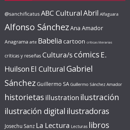
ABC Cultural
Abril
@sanchificatus
Alfaguara
Alfonso Sánchez
Ana Amador
Babelia
cartoon
Anagrama
arte
críticas literarias
cómics
E.
Cultura/s
críticas y reseñas
Gabriel
Huilson
El Cultural
Sánchez
Guillermo SA
Guillermo Sánchez Amador
ilustración
historietas
illustration
ilustración digital
ilustradoras
libros
La Lectura
Josechu Sanz
Lecturas