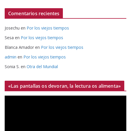
Comentarios recientes
Josechu
en
Por los viejos tiempos
Sesa
en
Por los viejos tiempos
Blanca Amador
en
Por los viejos tiempos
admin
en
Por los viejos tiempos
Sonia S.
en
Otra del Mundial
«Las pantallas os devoran, la lectura os alimenta»
R
e
p
r
o