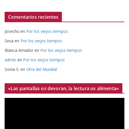
Comentarios recientes
Josechu
en
Por los viejos tiempos
Sesa
en
Por los viejos tiempos
Blanca Amador
en
Por los viejos tiempos
admin
en
Por los viejos tiempos
Sonia S.
en
Otra del Mundial
«Las pantallas os devoran, la lectura os alimenta»
R
e
p
r