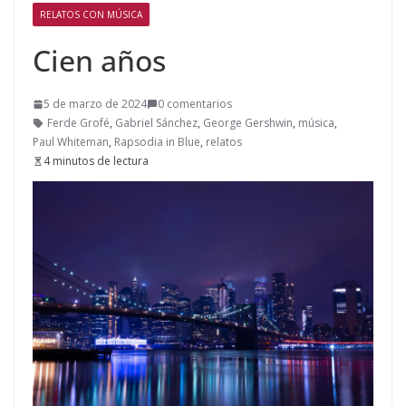
RELATOS CON MÚSICA
Cien años
5 de marzo de 2024
0 comentarios
Ferde Grofé
,
Gabriel Sánchez
,
George Gershwin
,
música
,
Paul Whiteman
,
Rapsodia in Blue
,
relatos
4 minutos de lectura