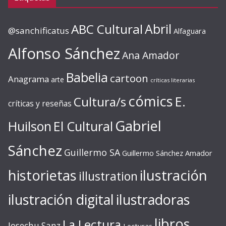
ABC Cultural
Abril
@sanchificatus
Alfaguara
Alfonso Sánchez
Ana Amador
Babelia
cartoon
Anagrama
arte
críticas literarias
cómics
E.
Cultura/s
críticas y reseñas
Gabriel
Huilson
El Cultural
Sánchez
Guillermo SA
Guillermo Sánchez Amador
ilustración
historietas
illustration
ilustración digital
ilustradoras
libros
La Lectura
Josechu Sanz