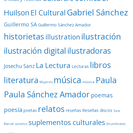
Gabriel Sánchez
Huilson
El Cultural
Guillermo SA
Guillermo Sánchez Amador
ilustración
historietas
illustration
ilustración digital
ilustradoras
libros
La Lectura
Josechu Sanz
Lecturas
música
literatura
Paula
Mujeres
música
Paula Sánchez Amador
poemas
relatos
poesía
Reseñas discos
poetas
reseñas
Seix
suplementos culturales
Barral
sonetos
Virumbrales