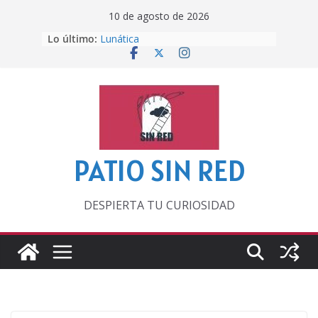
Saltar
10 de agosto de 2026
al
Lo último:
Lunática
contenido
Pero, hasta entonces…
Por los viejos tiempos
‘La broma infinita’ de recomendar
lecturas veraniegas
Otra del Mundial
PATIO SIN RED
DESPIERTA TU CURIOSIDAD