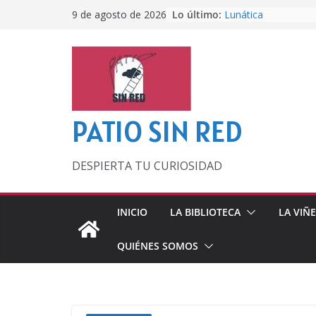
Saltar
Lo último:
Lunática
9 de agosto de 2026
al
Pero, hasta entonc
Por los viejos tiem
contenido
‘La broma infinita’
lecturas veraniegas
Otra del Mundial
PATIO SIN RED
DESPIERTA TU CURIOSIDAD
INICIO
LA BIBLIOTECA
LA VIÑ
QUIÉNES SOMOS