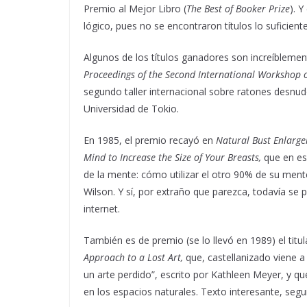
Premio al Mejor Libro (
The Best of Booker Prize
). 
lógico, pues no se encontraron títulos lo suficie
Algunos de los títulos ganadores son increíblemente
Proceedings of the Second International Workshop
segundo taller internacional sobre ratones desnudo
Universidad de Tokio.
En 1985, el premio recayó en
Natural Bust Enlarg
Mind to Increase the Size of Your Breasts,
que en es
de la mente: cómo utilizar el otro 90% de su men
Wilson. Y sí, por extraño que parezca, todavía s
internet.
También es de premio (se lo llevó en 1989) el titu
Approach to a Lost Art,
que, castellanizado viene 
un arte perdido”, escrito por Kathleen Meyer, y q
en los espacios naturales. Texto interesante, segur