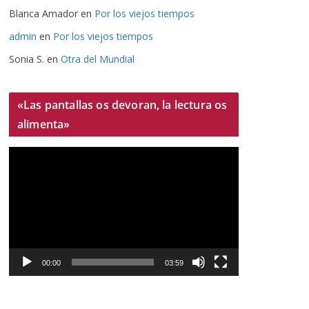
Blanca Amador
en
Por los viejos tiempos
admin
en
Por los viejos tiempos
Sonia S.
en
Otra del Mundial
«Las pantallas os devoran, la lectura os
alimenta»
R
e
p
r
o
d
u
00:00
03:59
c
t