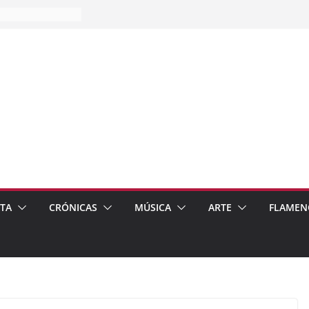
es…
pos
 de recomendar
ETA
CRÓNICAS
MÚSICA
ARTE
FLAMEN