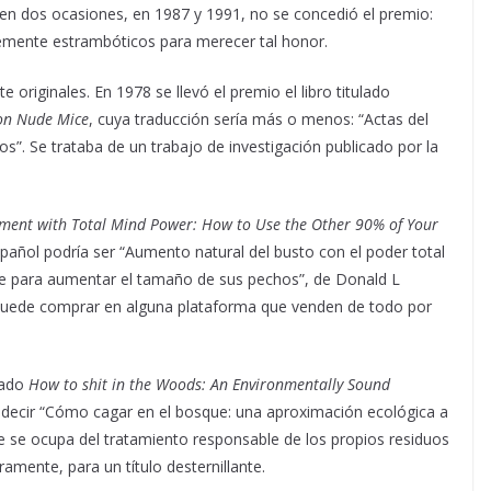
Y en dos ocasiones, en 1987 y 1991, no se concedió el premio:
ntemente estrambóticos para merecer tal honor.
 originales. En 1978 se llevó el premio el libro titulado
 on Nude Mice
, cuya traducción sería más o menos: “Actas del
s”. Se trataba de un trabajo de investigación publicado por la
ement with Total Mind Power: How to Use the Other 90% of Your
pañol podría ser “Aumento natural del busto con el poder total
te para aumentar el tamaño de sus pechos”, de Donald L
e puede comprar en alguna plataforma que venden de todo por
lado
How to shit in the Woods: An Environmentally Sound
a decir “Cómo cagar en el bosque: una aproximación ecológica a
ue se ocupa del tratamiento responsable de los propios residuos
amente, para un título desternillante.