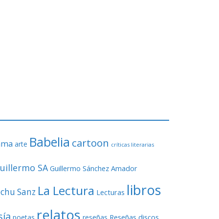
Babelia
cartoon
ama
arte
críticas literarias
uillermo SA
Guillermo Sánchez Amador
libros
La Lectura
echu Sanz
Lecturas
relatos
sía
Reseñas discos
poetas
reseñas