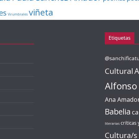
viñeta
es
Virumbrales
Etiquetas
@sanchificat
Cultural
A
Alfonso
Ana Amado
Babelia
ca
críticas
literarias
Cultura/s