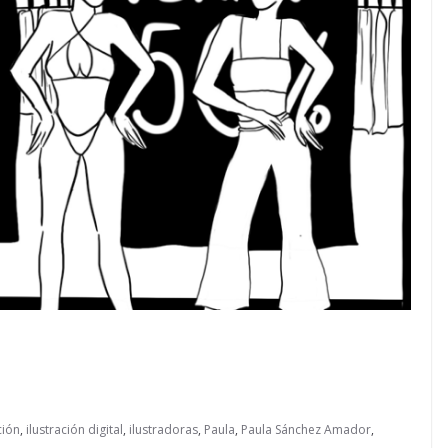
ción
,
ilustración digital
,
ilustradoras
,
Paula
,
Paula Sánchez Amador
,