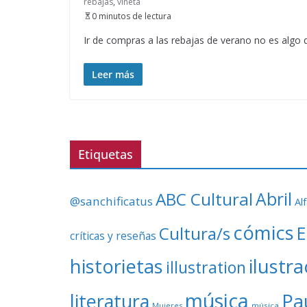
rebajas
,
viñeta
0 minutos de lectura
Ir de compras a las rebajas de verano no es algo 
Leer más
Etiquetas
ABC Cultural
Abril
@sanchificatus
Al
cómics
E
Cultura/s
críticas y reseñas
ilustr
historietas
illustration
música
literatura
Pa
Mujeres
música