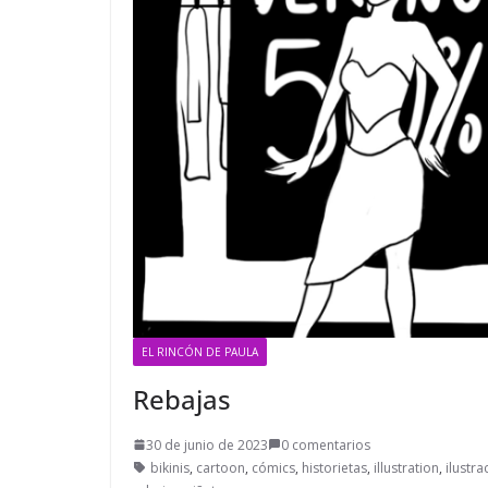
EL RINCÓN DE PAULA
Rebajas
30 de junio de 2023
0 comentarios
bikinis
,
cartoon
,
cómics
,
historietas
,
illustration
,
ilustra