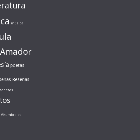
eratura
ca
música
ula
 Amador
sía
poetas
Reseñas
señas
sonetos
tos
Virumbrales