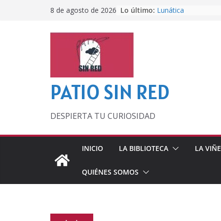
Saltar
Lo último:
Lunática
8 de agosto de 2026
al
Pero, hasta entonc
Por los viejos tiem
contenido
‘La broma infinita’
lecturas veraniegas
Otra del Mundial
PATIO SIN RED
DESPIERTA TU CURIOSIDAD
INICIO
LA BIBLIOTECA
LA VIÑ
QUIÉNES SOMOS