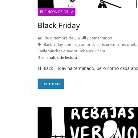
EL RINCÓN DE PAULA
Black Friday
5 de diciembre de 2025
2 comentarios
black friday
,
cómics
,
compras
,
consumismo
,
historieta
Paula Sánchez Amador
,
rebajas
,
viñeta
0 minutos de lectura
El Black Friday ha terminado, pero como cada a
Leer más