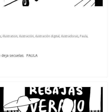
s
,
illustration
,
ilustración
,
ilustración digital
,
ilustradoras
,
Paula
,
ño deja secuelas. PAULA