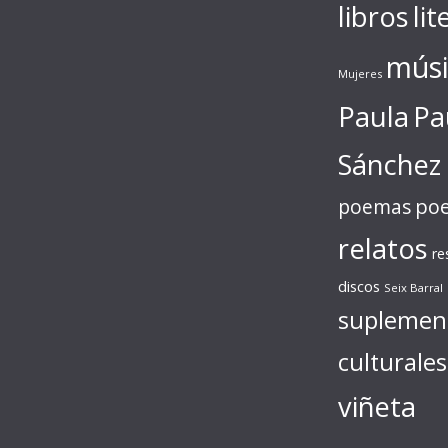
libros
lit
músi
Mujeres
Paula
Pa
Sánchez
poe
poemas
relatos
re
discos
Seix Barral
suplemen
culturales
viñeta