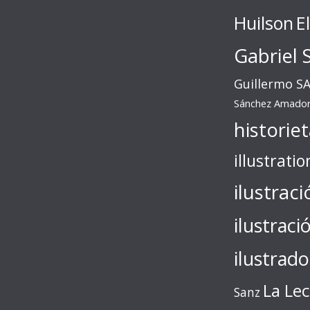
Huilson
E
Gabriel 
Guillermo S
Sánchez Amado
historie
illustratio
ilustraci
ilustraci
ilustrado
La Le
Sanz