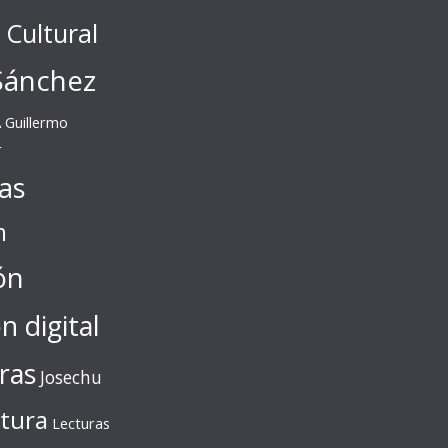
l Cultural
Sánchez
A
Guillermo
r
tas
n
ón
ón digital
ras
Josechu
ctura
Lecturas