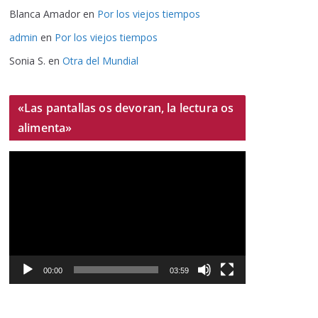
Blanca Amador
en
Por los viejos tiempos
admin
en
Por los viejos tiempos
Sonia S.
en
Otra del Mundial
«Las pantallas os devoran, la lectura os
alimenta»
R
e
p
r
o
d
u
00:00
03:59
c
t