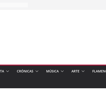
es…
pos
 de recomendar
ETA
CRÓNICAS
MÚSICA
ARTE
FLAMEN