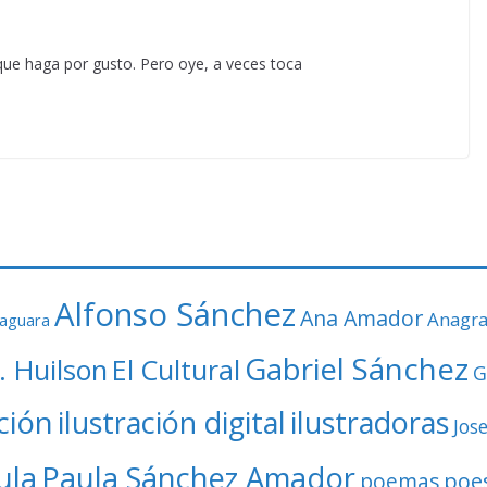
que haga por gusto. Pero oye, a veces toca
Alfonso Sánchez
Ana Amador
Anagr
faguara
Gabriel Sánchez
. Huilson
El Cultural
G
ación
ilustración digital
ilustradoras
Jos
ula
Paula Sánchez Amador
poe
poemas