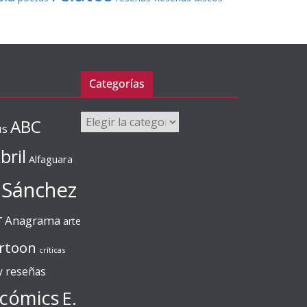
Categorías
Categorías
ABC
us
bril
Alfaguara
 Sánchez
r
Anagrama
arte
rtoon
críticas
 y reseñas
cómics
E.