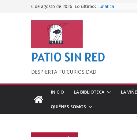
Saltar
Lo último:
Lunática
6 de agosto de 2026
al
Pero, hasta entonc
Por los viejos tiem
contenido
‘La broma infinita’
lecturas veraniegas
Otra del Mundial
PATIO SIN RED
DESPIERTA TU CURIOSIDAD
INICIO
LA BIBLIOTECA
LA VIÑ
QUIÉNES SOMOS