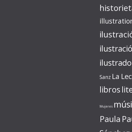
historie
illustratio
ilustraci
ilustraci
ilustrado
La Le
Sanz
libros
lit
músi
Mujeres
Paula
Pa