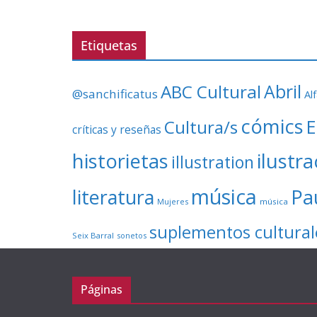
Etiquetas
ABC Cultural
Abril
@sanchificatus
Al
cómics
E
Cultura/s
críticas y reseñas
ilustr
historietas
illustration
música
literatura
Pa
Mujeres
música
suplementos cultural
Seix Barral
sonetos
Páginas