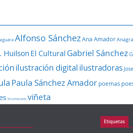
Alfonso Sánchez
Ana Amador
Anagr
faguara
Gabriel Sánchez
. Huilson
El Cultural
G
ación
ilustración digital
ilustradoras
Jos
ula
Paula Sánchez Amador
poe
poemas
viñeta
es
Virumbrales
Etiquetas