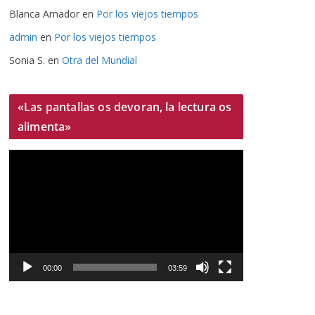
Blanca Amador
en
Por los viejos tiempos
admin
en
Por los viejos tiempos
Sonia S.
en
Otra del Mundial
«Las pantallas os devoran, la lectura os
alimenta»
R
e
p
r
o
d
u
00:00
03:59
c
t