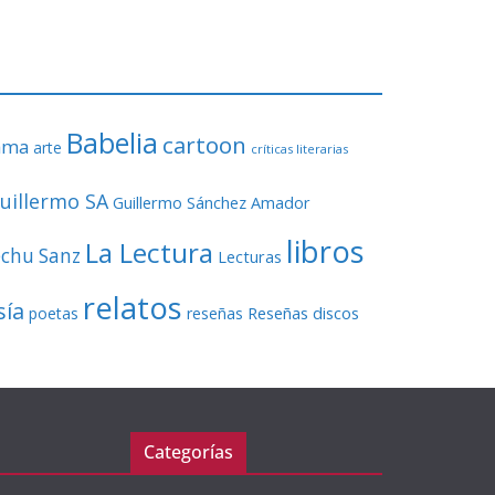
o
r
d
e
v
Babelia
í
cartoon
ama
arte
críticas literarias
d
e
uillermo SA
Guillermo Sánchez Amador
o
libros
La Lectura
echu Sanz
Lecturas
relatos
sía
Reseñas discos
poetas
reseñas
Categorías