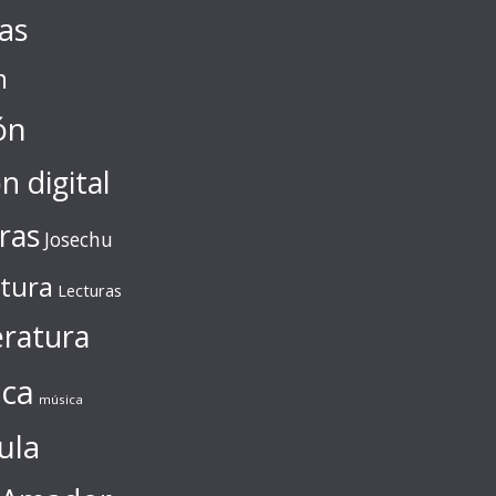
tas
n
ón
ón digital
ras
Josechu
ctura
Lecturas
eratura
ca
música
ula