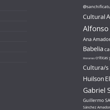
@sanchificat
Cultural
A
Alfonso
Ana Amado
Babelia
ca
críticas
literarias
Cultura/s
Huilson
E
Gabriel 
Guillermo S
Sánchez Amado