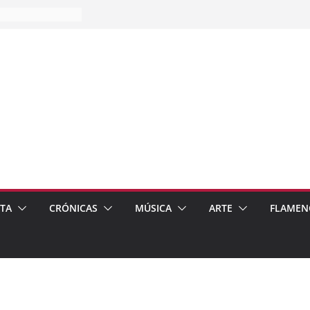
es…
pos
 de recomendar
ETA
CRÓNICAS
MÚSICA
ARTE
FLAMEN