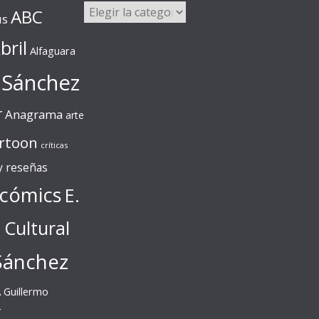
Categorías
ABC
us
bril
Alfaguara
 Sánchez
r
Anagrama
arte
rtoon
críticas
 y reseñas
cómics
E.
l Cultural
Sánchez
A
Guillermo
r