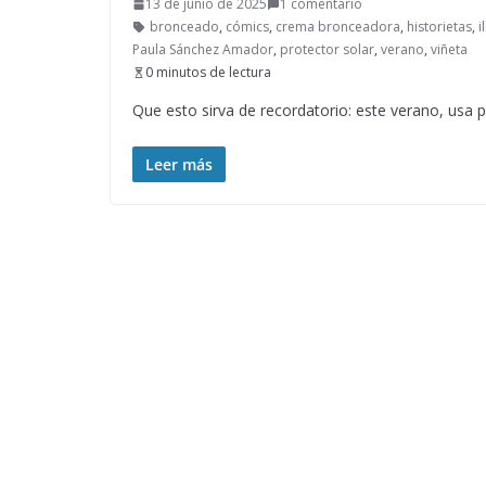
13 de junio de 2025
1 comentario
bronceado
,
cómics
,
crema bronceadora
,
historietas
,
i
Paula Sánchez Amador
,
protector solar
,
verano
,
viñeta
0 minutos de lectura
Que esto sirva de recordatorio: este verano, usa 
Leer más