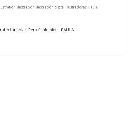
llustration
,
ilustración
,
ilustración digital
,
ilustradoras
,
Paula
,
protector solar. Pero úsalo bien. PAULA