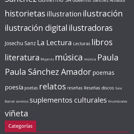
Guillermo Sánchez Amador
ilustración
historietas
illustration
ilustración digital
ilustradoras
libros
La Lectura
Josechu Sanz
Lecturas
música
literatura
Paula
Mujeres
música
Paula Sánchez Amador
poemas
relatos
poesía
Reseñas discos
poetas
reseñas
Seix
suplementos culturales
Barral
sonetos
Virumbrales
viñeta
Categorías