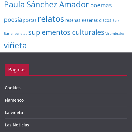
Paula Sánchez Amador
poemas
relatos
poesía
Reseñas discos
poetas
reseñas
Seix
suplementos culturales
Barral
sonetos
Virumbrales
viñeta
Páginas
Cookies
Flamenco
La viñeta
Las Noticias