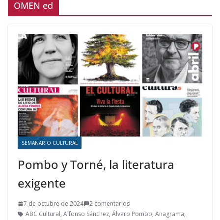
OMEN ed
SEMANARIO CULTURAL
Pombo y Torné, la literatura
exigente
7 de octubre de 2024
2 comentarios
ABC Cultural
,
Alfonso Sánchez
,
Álvaro Pombo
,
Anagrama
,