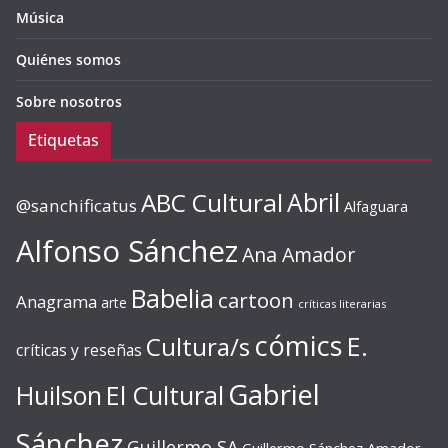
Música
Quiénes somos
Sobre nosotros
Etiquetas
ABC Cultural
Abril
@sanchificatus
Alfaguara
Alfonso Sánchez
Ana Amador
Babelia
cartoon
Anagrama
arte
críticas literarias
cómics
E.
Cultura/s
críticas y reseñas
Gabriel
Huilson
El Cultural
Sánchez
Guillermo SA