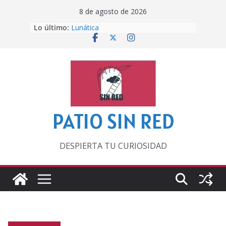
Saltar
8 de agosto de 2026
al
Lo último:
Lunática
contenido
Pero, hasta entonces…
Por los viejos tiempos
‘La broma infinita’ de recomendar
lecturas veraniegas
Otra del Mundial
PATIO SIN RED
DESPIERTA TU CURIOSIDAD