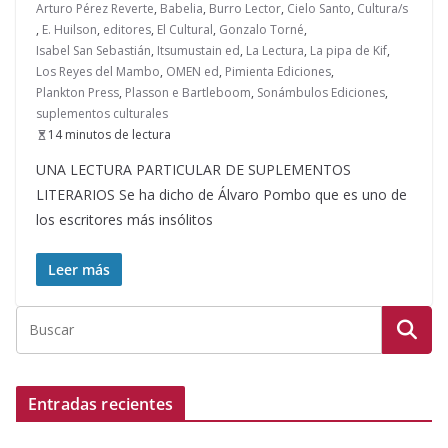
Arturo Pérez Reverte
,
Babelia
,
Burro Lector
,
Cielo Santo
,
Cultura/s
,
E. Huilson
,
editores
,
El Cultural
,
Gonzalo Torné
,
Isabel San Sebastián
,
Itsumustain ed
,
La Lectura
,
La pipa de Kif
,
Los Reyes del Mambo
,
OMEN ed
,
Pimienta Ediciones
,
Plankton Press
,
Plasson e Bartleboom
,
Sonámbulos Ediciones
,
suplementos culturales
14 minutos de lectura
UNA LECTURA PARTICULAR DE SUPLEMENTOS
LITERARIOS Se ha dicho de Álvaro Pombo que es uno de
los escritores más insólitos
Leer más
Entradas recientes