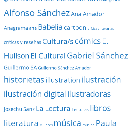
e
o
Alfonso Sánchez
Ana Amador
Babelia
cartoon
Anagrama
arte
críticas literarias
cómics
E.
Cultura/s
críticas y reseñas
Gabriel Sánchez
Huilson
El Cultural
Guillermo SA
Guillermo Sánchez Amador
ilustración
historietas
illustration
ilustración digital
ilustradoras
libros
La Lectura
Josechu Sanz
Lecturas
música
literatura
Paula
Mujeres
música