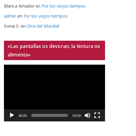
Blanca Amador
en
Por los viejos tiempos
admin
en
Por los viejos tiempos
Sonia S.
en
Otra del Mundial
«Las pantallas os devoran, la lectura os
alimenta»
R
e
p
r
o
d
u
00:00
03:59
c
t