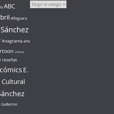
Categorías
ABC
us
bril
Alfaguara
 Sánchez
r
Anagrama
arte
rtoon
críticas
 y reseñas
cómics
E.
l Cultural
Sánchez
A
Guillermo
r