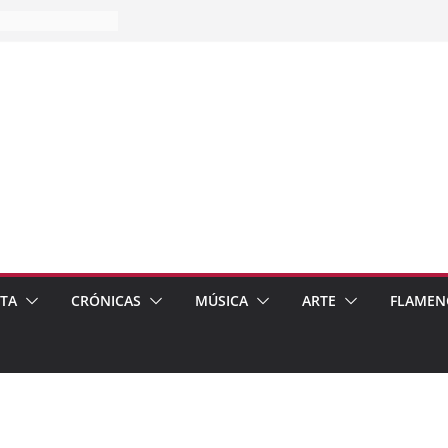
es…
pos
 de recomendar
ETA
CRÓNICAS
MÚSICA
ARTE
FLAMEN