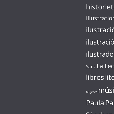
historie
illustratio
ilustraci
ilustraci
ilustrado
La Le
Sanz
libros
lit
músi
Mujeres
Paula
Pa