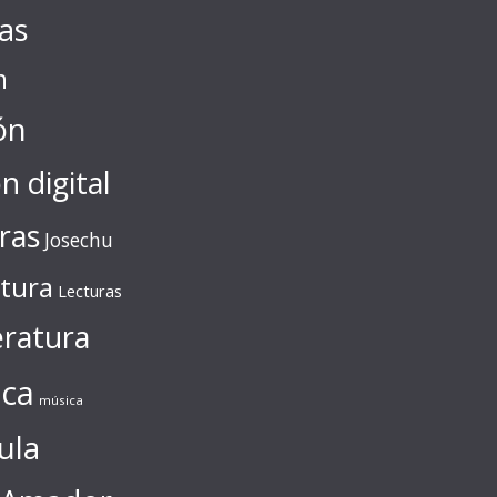
tas
n
ón
ón digital
ras
Josechu
ctura
Lecturas
eratura
ca
música
ula