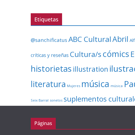
Etiquetas
ABC Cultural
Abril
@sanchificatus
Al
cómics
E
Cultura/s
críticas y reseñas
ilustr
historietas
illustration
música
literatura
Pa
Mujeres
música
suplementos cultural
Seix Barral
sonetos
Páginas