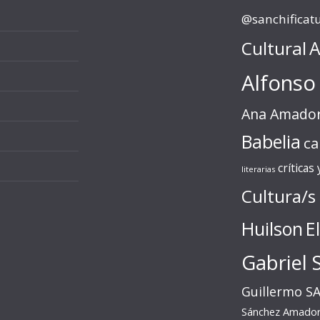
@sanchificat
Cultural
A
Alfonso
Ana Amado
Babelia
ca
críticas
literarias
Cultura/s
Huilson
E
Gabriel 
Guillermo S
Sánchez Amado