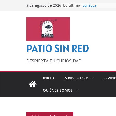
Saltar
Lo último:
Lunática
9 de agosto de 2026
al
Pero, hasta entonc
Por los viejos tiem
contenido
‘La broma infinita’
lecturas veraniegas
Otra del Mundial
PATIO SIN RED
DESPIERTA TU CURIOSIDAD
INICIO
LA BIBLIOTECA
LA VIÑ
QUIÉNES SOMOS