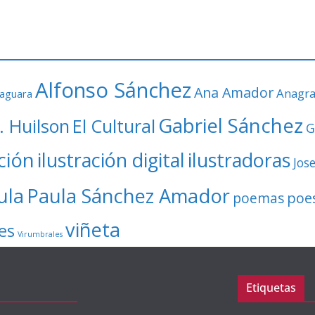
Alfonso Sánchez
Ana Amador
Anagr
faguara
Gabriel Sánchez
. Huilson
El Cultural
G
ación
ilustración digital
ilustradoras
Jos
ula
Paula Sánchez Amador
poe
poemas
viñeta
es
Virumbrales
Etiquetas