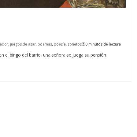
mador
,
juegos de azar
,
poemas
,
poesía
,
sonetos
0 minutos de lectura
en el bingo del barrio, una señora se juega su pensión