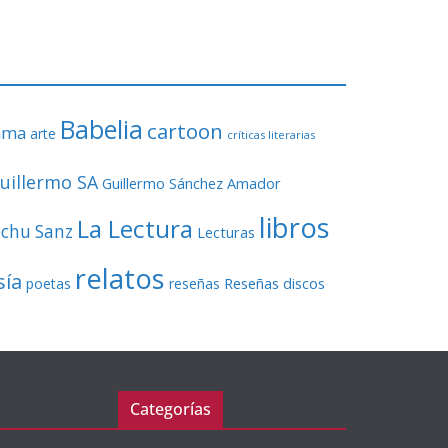
o
r
d
e
v
Babelia
í
cartoon
ama
arte
críticas literarias
d
e
uillermo SA
Guillermo Sánchez Amador
o
libros
La Lectura
echu Sanz
Lecturas
relatos
sía
Reseñas discos
poetas
reseñas
Categorías