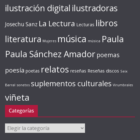
ilustración digital
ilustradoras
libros
La Lectura
Josechu Sanz
Lecturas
música
literatura
Paula
Mujeres
música
Paula Sánchez Amador
poemas
relatos
poesía
Reseñas discos
poetas
reseñas
Seix
suplementos culturales
Barral
sonetos
Virumbrales
viñeta
Categorías
Categorías