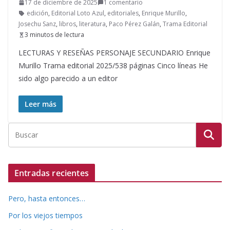
17 de diciembre de 2025
1 comentario
edición
,
Editorial Loto Azul
,
editoriales
,
Enrique Murillo
,
Josechu Sanz
,
libros
,
literatura
,
Paco Pérez Galán
,
Trama Editorial
3 minutos de lectura
LECTURAS Y RESEÑAS PERSONAJE SECUNDARIO Enrique
Murillo Trama editorial 2025/538 páginas Cinco líneas He
sido algo parecido a un editor
Leer más
Entradas recientes
Pero, hasta entonces…
Por los viejos tiempos