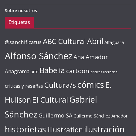
Sobre nosotros
Etiquetas
ABC Cultural
Abril
@sanchificatus
Alfaguara
Alfonso Sánchez
Ana Amador
Babelia
cartoon
Anagrama
arte
críticas literarias
cómics
E.
Cultura/s
críticas y reseñas
Gabriel
Huilson
El Cultural
Sánchez
Guillermo SA
Guillermo Sánchez Amador
ilustración
historietas
illustration