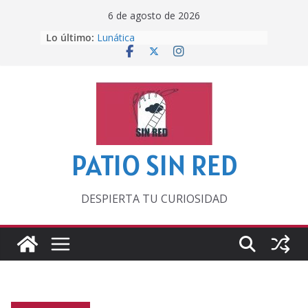
Saltar
6 de agosto de 2026
al
Lo último:
Lunática
contenido
Pero, hasta entonces…
Por los viejos tiempos
‘La broma infinita’ de recomendar
lecturas veraniegas
Otra del Mundial
PATIO SIN RED
DESPIERTA TU CURIOSIDAD