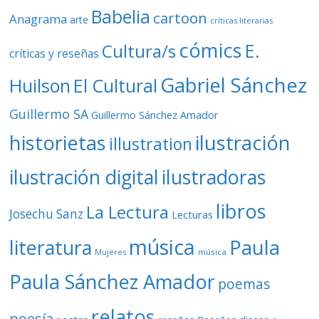
Babelia
cartoon
Anagrama
arte
críticas literarias
cómics
E.
Cultura/s
críticas y reseñas
Gabriel Sánchez
Huilson
El Cultural
Guillermo SA
Guillermo Sánchez Amador
ilustración
historietas
illustration
ilustración digital
ilustradoras
libros
La Lectura
Josechu Sanz
Lecturas
música
literatura
Paula
Mujeres
música
Paula Sánchez Amador
poemas
relatos
poesía