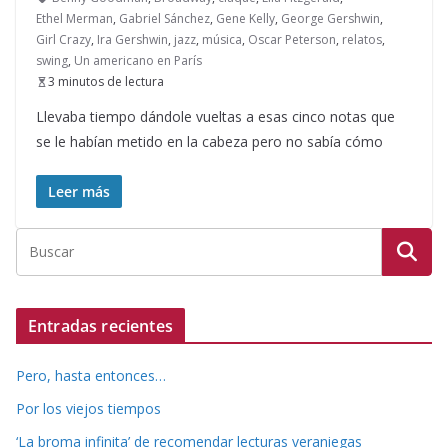
Ethel Merman
,
Gabriel Sánchez
,
Gene Kelly
,
George Gershwin
,
Girl Crazy
,
Ira Gershwin
,
jazz
,
música
,
Oscar Peterson
,
relatos
,
swing
,
Un americano en París
3 minutos de lectura
Llevaba tiempo dándole vueltas a esas cinco notas que
se le habían metido en la cabeza pero no sabía cómo
Leer más
Entradas recientes
Pero, hasta entonces…
Por los viejos tiempos
‘La broma infinita’ de recomendar lecturas veraniegas