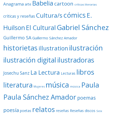
Babelia
cartoon
Anagrama
arte
críticas literarias
cómics
E.
Cultura/s
críticas y reseñas
Gabriel Sánchez
Huilson
El Cultural
Guillermo SA
Guillermo Sánchez Amador
ilustración
historietas
illustration
ilustración digital
ilustradoras
libros
La Lectura
Josechu Sanz
Lecturas
música
literatura
Paula
Mujeres
música
Paula Sánchez Amador
poemas
relatos
poesía
Reseñas discos
poetas
reseñas
Seix