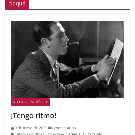
claqué
RELATOS CON MÚSICA
¡Tengo ritmo!
9 de mayo de 2022
0 comentarios
Benny Goodman
,
Broadway
,
claqué
,
Ella Fitzgerald
,