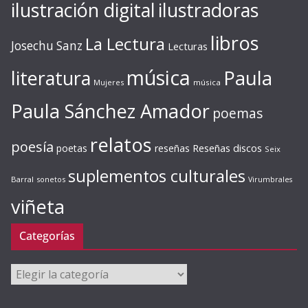
ilustración digital
ilustradoras
libros
La Lectura
Josechu Sanz
Lecturas
música
literatura
Paula
Mujeres
música
Paula Sánchez Amador
poemas
relatos
poesía
Reseñas discos
poetas
reseñas
Seix
suplementos culturales
Barral
sonetos
Virumbrales
viñeta
Categorías
Categorías