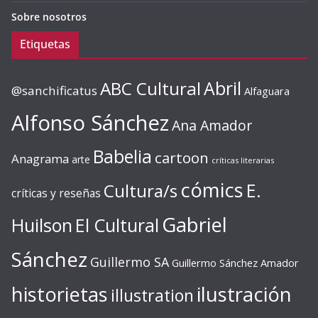
Sobre nosotros
Etiquetas
ABC Cultural
Abril
@sanchificatus
Alfaguara
Alfonso Sánchez
Ana Amador
Babelia
cartoon
Anagrama
arte
críticas literarias
cómics
E.
Cultura/s
críticas y reseñas
Gabriel
Huilson
El Cultural
Sánchez
Guillermo SA
Guillermo Sánchez Amador
ilustración
historietas
illustration