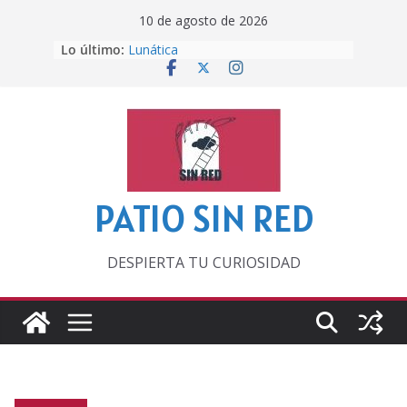
Saltar
10 de agosto de 2026
al
Lo último:
Lunática
contenido
Pero, hasta entonces…
Por los viejos tiempos
‘La broma infinita’ de recomendar
lecturas veraniegas
Otra del Mundial
PATIO SIN RED
DESPIERTA TU CURIOSIDAD