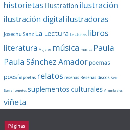
ilustración
historietas
illustration
ilustración digital
ilustradoras
libros
La Lectura
Josechu Sanz
Lecturas
música
literatura
Paula
Mujeres
música
Paula Sánchez Amador
poemas
relatos
poesía
Reseñas discos
poetas
reseñas
Seix
suplementos culturales
Barral
sonetos
Virumbrales
viñeta
Páginas