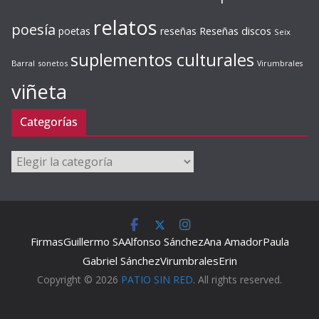
relatos
poesía
Reseñas discos
poetas
reseñas
Seix
suplementos culturales
Barral
sonetos
Virumbrales
viñeta
Categorías
Categorías
Firmas
Guillermo SA
Alfonso Sánchez
Ana Amador
Paula
Gabriel Sánchez
Virumbrales
Erin
Copyright © 2026
PATIO SIN RED
. All rights reserved.