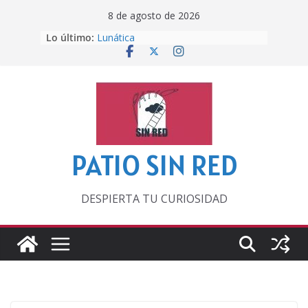
Saltar
8 de agosto de 2026
al
Lo último:
Lunática
contenido
Pero, hasta entonces…
Por los viejos tiempos
‘La broma infinita’ de recomendar
lecturas veraniegas
Otra del Mundial
PATIO SIN RED
DESPIERTA TU CURIOSIDAD