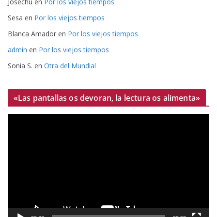
Josechu
en
Por los viejos tiempos
Sesa
en
Por los viejos tiempos
Blanca Amador
en
Por los viejos tiempos
admin
en
Por los viejos tiempos
Sonia S.
en
Otra del Mundial
«Las pantallas os devoran, la lectura os alimenta»
R
e
p
r
o
d
u
c
t