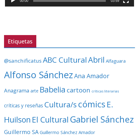
00:00
03:59
o
r
d
e
v
Etiquetas
í
d
ABC Cultural
Abril
@sanchificatus
Alfaguara
e
o
Alfonso Sánchez
Ana Amador
Babelia
cartoon
Anagrama
arte
críticas literarias
cómics
E.
Cultura/s
críticas y reseñas
Gabriel Sánchez
Huilson
El Cultural
Guillermo SA
Guillermo Sánchez Amador