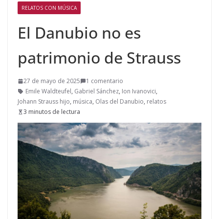
RELATOS CON MÚSICA
El Danubio no es
patrimonio de Strauss
27 de mayo de 2025
1 comentario
Emile Waldteufel
,
Gabriel Sánchez
,
Ion Ivanovici
,
Johann Strauss hijo
,
música
,
Olas del Danubio
,
relatos
3 minutos de lectura