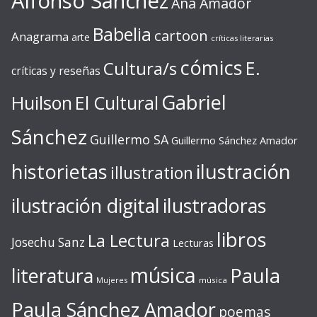
Alfonso Sánchez
Ana Amador
Babelia
cartoon
Anagrama
arte
críticas literarias
cómics
E.
Cultura/s
críticas y reseñas
Gabriel
Huilson
El Cultural
Sánchez
Guillermo SA
Guillermo Sánchez Amador
ilustración
historietas
illustration
ilustración digital
ilustradoras
libros
La Lectura
Josechu Sanz
Lecturas
música
literatura
Paula
Mujeres
música
Paula Sánchez Amador
poemas