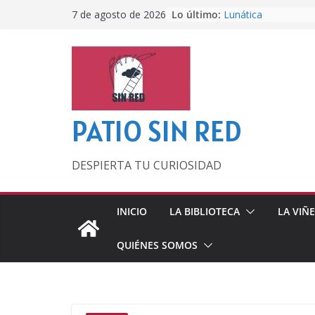
Saltar
Lo último:
Lunática
7 de agosto de 2026
al
Pero, hasta entonc
Por los viejos tiem
contenido
‘La broma infinita’
lecturas veraniegas
Otra del Mundial
PATIO SIN RED
DESPIERTA TU CURIOSIDAD
INICIO
LA BIBLIOTECA
LA VIÑ
QUIÉNES SOMOS