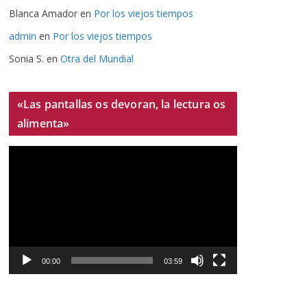
Blanca Amador
en
Por los viejos tiempos
admin
en
Por los viejos tiempos
Sonia S.
en
Otra del Mundial
«Las pantallas os devoran, la lectura os
alimenta»
R
e
p
r
o
d
u
00:00
03:59
c
t