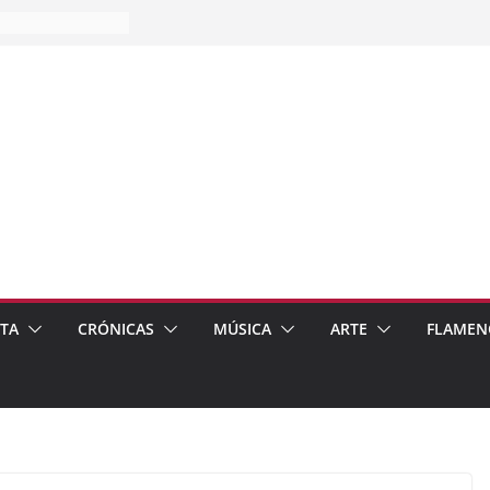
es…
pos
 de recomendar
ETA
CRÓNICAS
MÚSICA
ARTE
FLAMEN