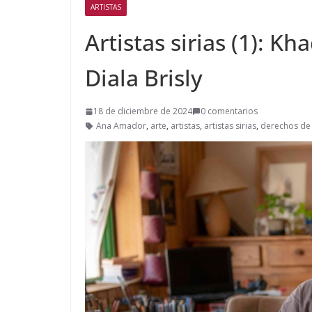
ARTISTAS
Artistas sirias (1): Kh
Diala Brisly
18 de diciembre de 2024
0 comentarios
Ana Amador
,
arte
,
artistas
,
artistas sirias
,
derechos de 