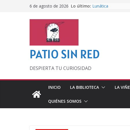
Saltar
Lo último:
Lunática
6 de agosto de 2026
al
Pero, hasta entonc
Por los viejos tiem
contenido
‘La broma infinita’
lecturas veraniegas
Otra del Mundial
PATIO SIN RED
DESPIERTA TU CURIOSIDAD
INICIO
LA BIBLIOTECA
LA VIÑ
QUIÉNES SOMOS