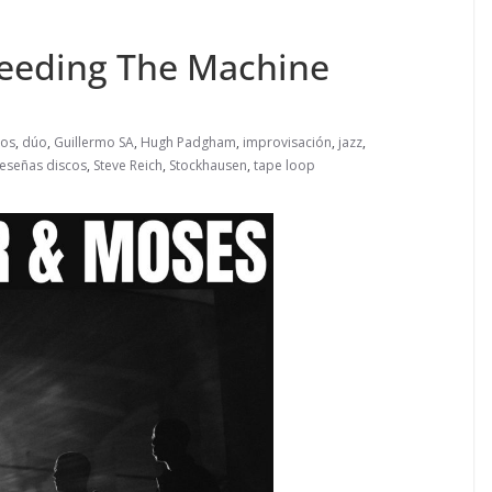
Feeding The Machine
cos
,
dúo
,
Guillermo SA
,
Hugh Padgham
,
improvisación
,
jazz
,
eseñas discos
,
Steve Reich
,
Stockhausen
,
tape loop