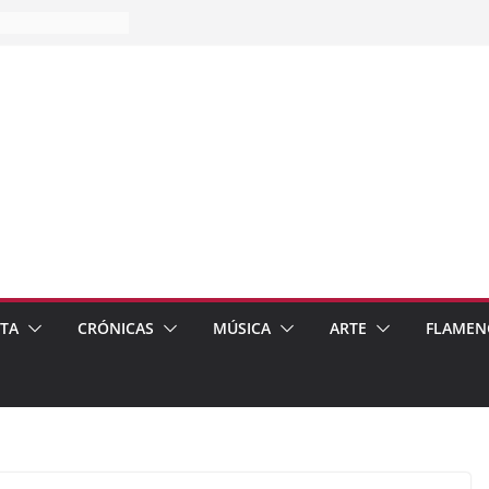
es…
pos
 de recomendar
ETA
CRÓNICAS
MÚSICA
ARTE
FLAMEN