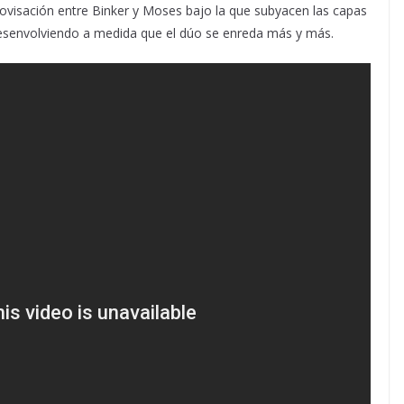
rovisación entre Binker y Moses bajo la que subyacen las capas
desenvolviendo a medida que el dúo se enreda más y más.