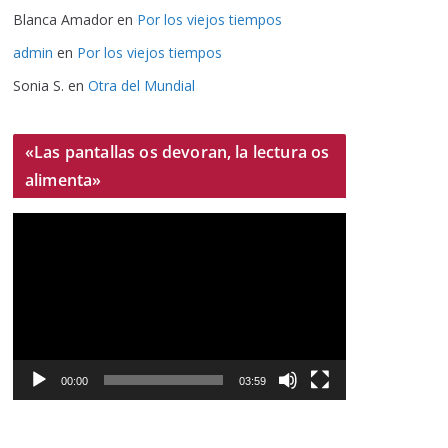
Blanca Amador
en
Por los viejos tiempos
admin
en
Por los viejos tiempos
Sonia S.
en
Otra del Mundial
«Las pantallas os devoran, la lectura os
alimenta»
R
e
p
r
o
d
u
00:00
03:59
c
t