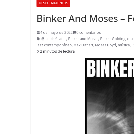
DESCUBRIMIENTOS
Binker And Moses – 
4 de mayo de 2022
0 comentarios
@sanchificatus
,
Binker and Moses
,
Binker Golding
,
dis
jazz contemporáneo
,
Max Luthert
,
Moses Boyd
,
música
,
R
2 minutos de lectura