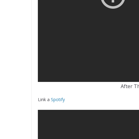
After T
Link a
Spotify