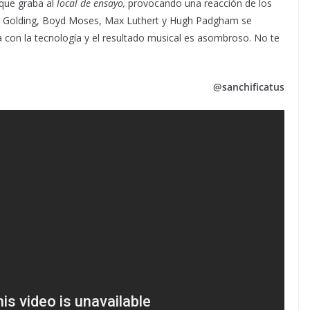
que graba al
local de ensayo,
provocando una reacción de los
er Golding, Boyd Moses, Max Luthert y Hugh Padgham se
con la tecnología y el resultado musical es asombroso. No te
@sanchificatus