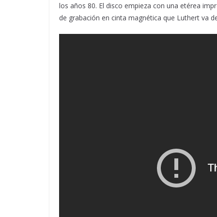
los años 80. El disco empieza con una etérea imp
de grabación en cinta magnética que Luthert va 