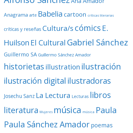
Ana Amador
Babelia
cartoon
Anagrama
arte
críticas literarias
cómics
E.
Cultura/s
críticas y reseñas
Gabriel Sánchez
Huilson
El Cultural
Guillermo SA
Guillermo Sánchez Amador
ilustración
historietas
illustration
ilustración digital
ilustradoras
libros
La Lectura
Josechu Sanz
Lecturas
música
literatura
Paula
Mujeres
música
Paula Sánchez Amador
poemas