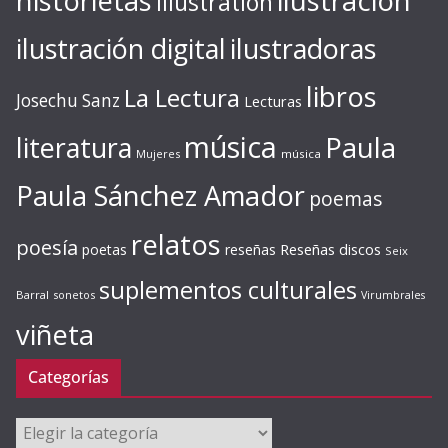
ilustración
historietas
illustration
ilustración digital
ilustradoras
libros
La Lectura
Josechu Sanz
Lecturas
música
literatura
Paula
Mujeres
música
Paula Sánchez Amador
poemas
relatos
poesía
Reseñas discos
poetas
reseñas
Seix
suplementos culturales
Barral
sonetos
Virumbrales
viñeta
Categorías
Categorías