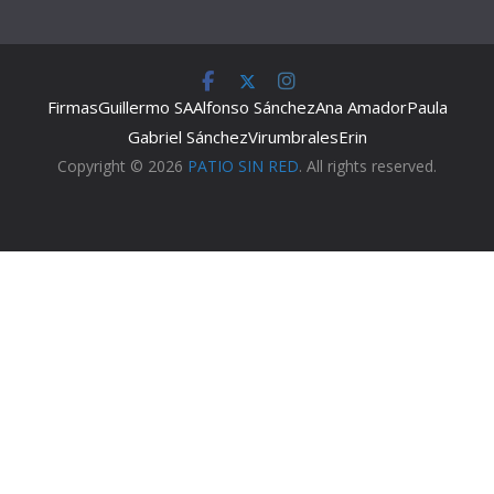
Firmas
Guillermo SA
Alfonso Sánchez
Ana Amador
Paula
Gabriel Sánchez
Virumbrales
Erin
Copyright © 2026
PATIO SIN RED
. All rights reserved.