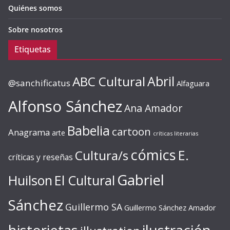
Quiénes somos
Sobre nosotros
Etiquetas
ABC Cultural
Abril
@sanchificatus
Alfaguara
Alfonso Sánchez
Ana Amador
Babelia
cartoon
Anagrama
arte
críticas literarias
cómics
E.
Cultura/s
críticas y reseñas
Gabriel
Huilson
El Cultural
Sánchez
Guillermo SA
Guillermo Sánchez Amador