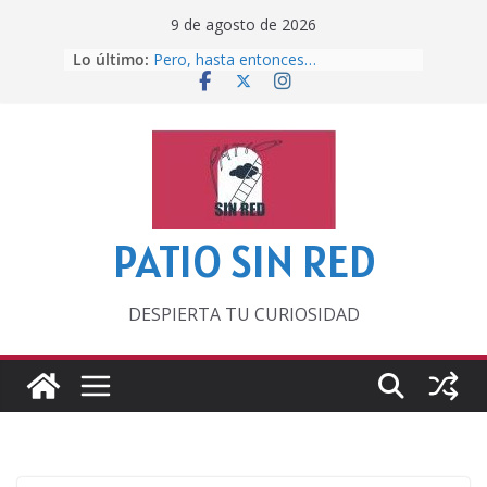
Saltar
9 de agosto de 2026
al
Lo último:
Pero, hasta entonces…
contenido
Por los viejos tiempos
‘La broma infinita’ de recomendar
lecturas veraniegas
Otra del Mundial
Lunática
PATIO SIN RED
DESPIERTA TU CURIOSIDAD