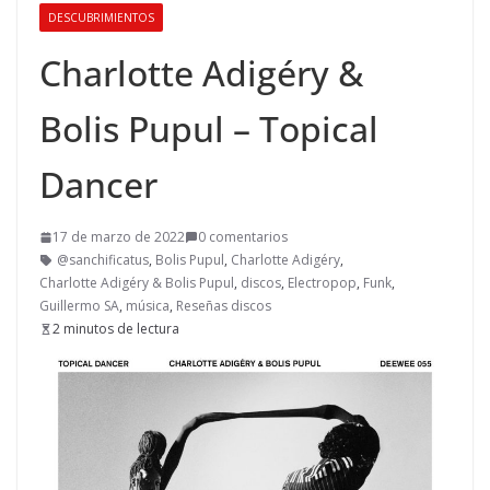
DESCUBRIMIENTOS
Charlotte Adigéry &
Bolis Pupul – Topical
Dancer
17 de marzo de 2022
0 comentarios
@sanchificatus
,
Bolis Pupul
,
Charlotte Adigéry
,
Charlotte Adigéry & Bolis Pupul
,
discos
,
Electropop
,
Funk
,
Guillermo SA
,
música
,
Reseñas discos
2 minutos de lectura