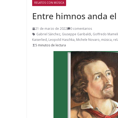
RELATOS CON MÚSICA
Entre himnos anda el
21 de marzo de 2022
0 comentarios
Gabriel Sánchez
,
Giuseppe Garibaldi
,
Goffredo Mamel
Kaiserlied
,
Leopold Haschka
,
Michele Novaro
,
música
,
rel
5 minutos de lectura