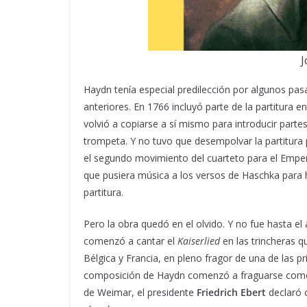
J
Haydn tenía especial predilección por algunos pasa
anteriores. En 1766 incluyó parte de la partitura e
volvió a copiarse a sí mismo para introducir part
trompeta. Y no tuvo que desempolvar la partitura
el segundo movimiento del cuarteto para el Empe
que pusiera música a los versos de Haschka para h
partitura.
Pero la obra quedó en el olvido. Y no fue hasta 
comenzó a cantar el
Kaiserlied
en las trincheras q
Bélgica y Francia, en pleno fragor de una de las p
composición de Haydn comenzó a fraguarse como h
de Weimar, el presidente
Friedrich Ebert
declaró 