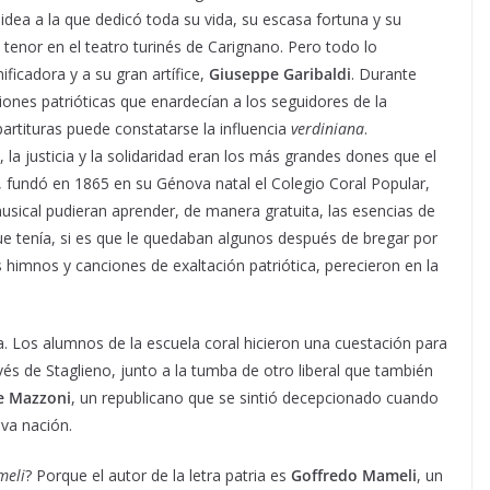
a, idea a la que dedicó toda su vida, su escasa fortuna y su
enor en el teatro turinés de Carignano. Pero todo lo
ficadora y a su gran artífice,
Giuseppe Garibaldi
. Durante
ones patrióticas que enardecían a los seguidores de la
partituras puede constatarse la influencia
verdiniana
.
 la justicia y la solidaridad eran los más grandes dones que el
fundó en 1865 en su Génova natal el Colegio Coral Popular,
musical pudieran aprender, de manera gratuita, las esencias de
ue tenía, si es que le quedaban algunos después de bregar por
himnos y canciones de exaltación patriótica, perecieron en la
 Los alumnos de la escuela coral hicieron una cuestación para
és de Staglieno, junto a la tumba de otro liberal que también
e Mazzoni
, un republicano que se sintió decepcionado cuando
eva nación.
meli
? Porque el autor de la letra patria es
Goffredo Mameli
, un