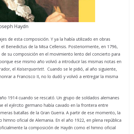
oseph Haydn
jes de esta composición. Y ya la había utilizado en obras
n el Benedictus de la Misa Cellensis. Posteriormente, en 1796,
es de su composición en el movimiento lento del concierto para
 porque ese mismo año volvió a introducir las mismas notas en
rador, el
Kaiserquartett
. Cuando se le pidió, al año siguiente,
onrar a Francisco II, no lo dudó y volvió a entregar la misma
el año 1914 cuando se rescató. Un grupo de soldados alemanes
ue el ejército germano había cavado en la frontera entre
rimeras batallas de la Gran Guerra. A partir de ese momento, la
imno oficial de Alemania. En el año 1922, en plena república
oficialmente la composición de Haydn como el himno oficial