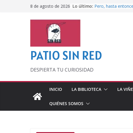
Saltar
Lo último:
Pero, hasta entonc
8 de agosto de 2026
al
Por los viejos tiem
‘La broma infinita’
contenido
lecturas veraniegas
Otra del Mundial
Lunática
PATIO SIN RED
DESPIERTA TU CURIOSIDAD
INICIO
LA BIBLIOTECA
LA VIÑ
QUIÉNES SOMOS