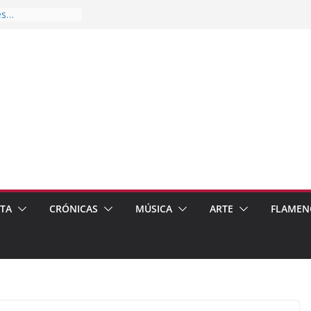
es…
pos
 de recomendar
ETA
CRÓNICAS
MÚSICA
ARTE
FLAMEN