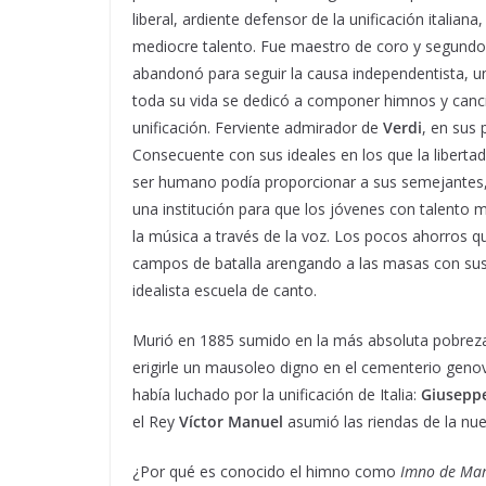
liberal, ardiente defensor de la unificación italian
mediocre talento. Fue maestro de coro y segundo t
abandonó para seguir la causa independentista, uni
toda su vida se dedicó a componer himnos y canci
unificación. Ferviente admirador de
Verdi
, en sus 
Consecuente con sus ideales en los que la libertad,
ser humano podía proporcionar a sus semejantes, 
una institución para que los jóvenes con talento 
la música a través de la voz. Los pocos ahorros q
campos de batalla arengando a las masas con sus 
idealista escuela de canto.
Murió en 1885 sumido en la más absoluta pobreza.
erigirle un mausoleo digno en el cementerio genov
había luchado por la unificación de Italia:
Giusepp
el Rey
Víctor Manuel
asumió las riendas de la nu
¿Por qué es conocido el himno como
Imno de Ma