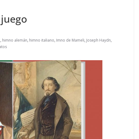
 juego
i
,
himno alemán
,
himno italiano
,
Imno de Mameli
,
Joseph Haydn
,
atos