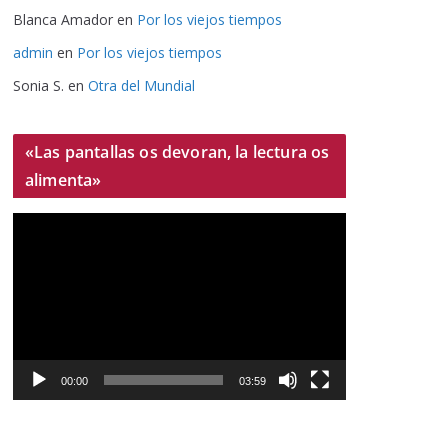
Blanca Amador
en
Por los viejos tiempos
admin
en
Por los viejos tiempos
Sonia S.
en
Otra del Mundial
«Las pantallas os devoran, la lectura os
alimenta»
R
e
p
r
o
d
u
00:00
03:59
c
t