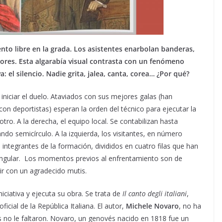
ento libre en la grada. Los asistentes enarbolan banderas,
ores. Esta algarabía visual contrasta con un fenómeno
el silencio. Nadie grita, jalea, canta, corea… ¿Por qué?
iniciar el duelo. Ataviados con sus mejores galas (han
con deportistas) esperan la orden del técnico para ejecutar la
ro. A la derecha, el equipo local. Se contabilizan hasta
ando semicírculo. A la izquierda, los visitantes, en número
 integrantes de la formación, divididos en cuatro filas que han
tangular. Los momentos previos al enfrentamiento son de
r con un agradecido mutis.
iciativa y ejecuta su obra. Se trata de
Il canto degli italiani
,
oficial de la República Italiana. El autor,
Michele Novaro
, no ha
s no le faltaron. Novaro, un genovés nacido en 1818 fue un