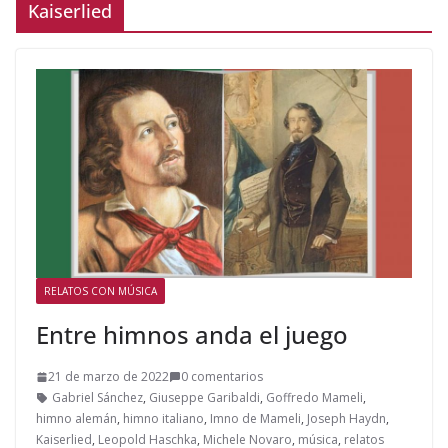
Kaiserlied
RELATOS CON MÚSICA
Entre himnos anda el juego
21 de marzo de 2022
0 comentarios
Gabriel Sánchez
,
Giuseppe Garibaldi
,
Goffredo Mameli
,
himno alemán
,
himno italiano
,
Imno de Mameli
,
Joseph Haydn
,
Kaiserlied
,
Leopold Haschka
,
Michele Novaro
,
música
,
relatos