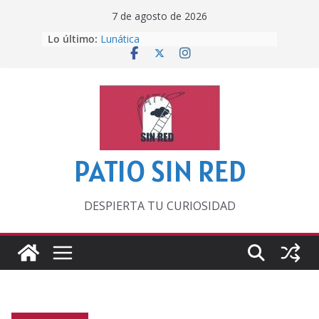
Saltar
7 de agosto de 2026
al
Lo último:
Lunática
contenido
Pero, hasta entonces…
Por los viejos tiempos
‘La broma infinita’ de recomendar
lecturas veraniegas
Otra del Mundial
PATIO SIN RED
DESPIERTA TU CURIOSIDAD