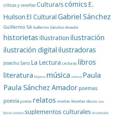
cómics
E.
Cultura/s
críticas y reseñas
Gabriel Sánchez
Huilson
El Cultural
Guillermo SA
Guillermo Sánchez Amador
ilustración
historietas
illustration
ilustración digital
ilustradoras
libros
La Lectura
Josechu Sanz
Lecturas
música
literatura
Paula
Mujeres
música
Paula Sánchez Amador
poemas
relatos
poesía
Reseñas discos
poetas
reseñas
Seix
suplementos culturales
Barral
sonetos
Virumbrales