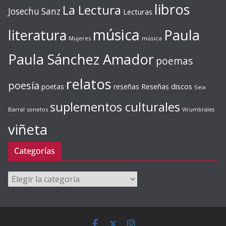
libros
La Lectura
Josechu Sanz
Lecturas
música
literatura
Paula
Mujeres
música
Paula Sánchez Amador
poemas
relatos
poesía
Reseñas discos
poetas
reseñas
Seix
suplementos culturales
Barral
sonetos
Virumbrales
viñeta
Categorías
Categorías