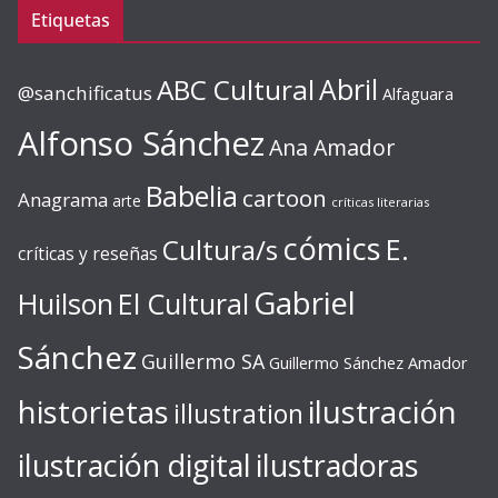
Etiquetas
ABC Cultural
Abril
@sanchificatus
Alfaguara
Alfonso Sánchez
Ana Amador
Babelia
cartoon
Anagrama
arte
críticas literarias
cómics
E.
Cultura/s
críticas y reseñas
Gabriel
Huilson
El Cultural
Sánchez
Guillermo SA
Guillermo Sánchez Amador
ilustración
historietas
illustration
ilustración digital
ilustradoras