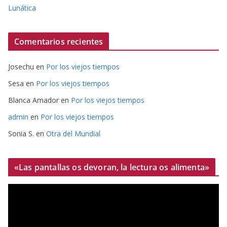
Lunática
Comentarios recientes
Josechu
en
Por los viejos tiempos
Sesa
en
Por los viejos tiempos
Blanca Amador
en
Por los viejos tiempos
admin
en
Por los viejos tiempos
Sonia S.
en
Otra del Mundial
«Las pantallas os devoran, la lectura os alimenta»
R
e
p