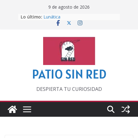
Saltar
9 de agosto de 2026
al
Lo último:
Otra del Mundial
contenido
Lunática
Pero, hasta entonces…
Por los viejos tiempos
‘La broma infinita’ de recomendar
lecturas veraniegas
PATIO SIN RED
DESPIERTA TU CURIOSIDAD