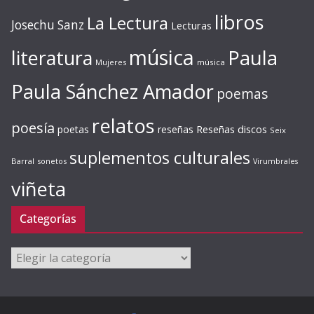
libros
La Lectura
Josechu Sanz
Lecturas
música
literatura
Paula
Mujeres
música
Paula Sánchez Amador
poemas
relatos
poesía
Reseñas discos
poetas
reseñas
Seix
suplementos culturales
Barral
sonetos
Virumbrales
viñeta
Categorías
Categorías