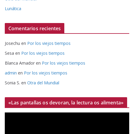
Lunática
Comentarios recientes
Josechu
en
Por los viejos tiempos
Sesa
en
Por los viejos tiempos
Blanca Amador
en
Por los viejos tiempos
admin
en
Por los viejos tiempos
Sonia S.
en
Otra del Mundial
«Las pantallas os devoran, la lectura os alimenta»
R
e
p