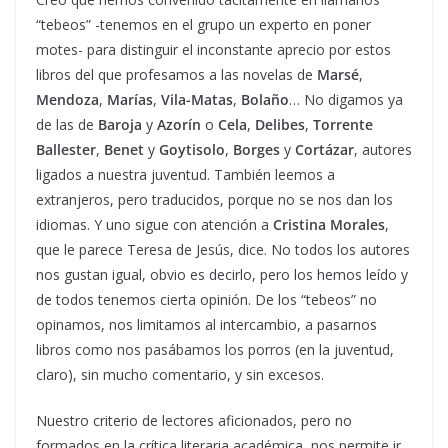
“tebeos” -tenemos en el grupo un experto en poner
motes- para distinguir el inconstante aprecio por estos
libros del que profesamos a las novelas de
Marsé
,
Mendoza
,
Marías
,
Vila-Matas
,
Bolaño
… No digamos ya
de las de
Baroja
y
Azorín
o
Cela
,
Delibes
,
Torrente
Ballester
,
Benet
y
Goytisolo
,
Borges
y
Cortázar
, autores
ligados a nuestra juventud. También leemos a
extranjeros, pero traducidos, porque no se nos dan los
idiomas. Y uno sigue con atención a
Cristina Morales
,
que le parece Teresa de Jesús, dice. No todos los autores
nos gustan igual, obvio es decirlo, pero los hemos leído y
de todos tenemos cierta opinión. De los “tebeos” no
opinamos, nos limitamos al intercambio, a pasarnos
libros como nos pasábamos los porros (en la juventud,
claro), sin mucho comentario, y sin excesos.
Nuestro criterio de lectores aficionados, pero no
formados en la crítica literaria académica, nos permite ir