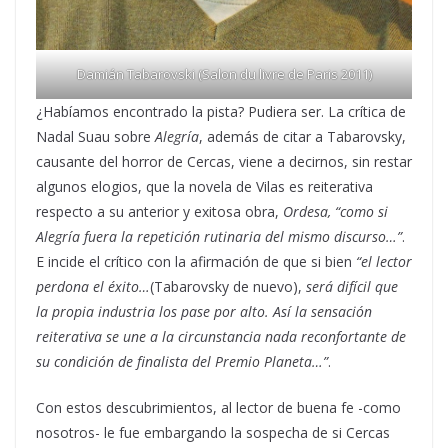
Damián Tabarovski (Salon du livre de Paris 2011)
¿Habíamos encontrado la pista? Pudiera ser. La crítica de
Nadal Suau sobre
Alegría
, además de citar a Tabarovsky,
causante del horror de Cercas, viene a decirnos, sin restar
algunos elogios, que la novela de Vilas es reiterativa
respecto a su anterior y exitosa obra,
Ordesa, “como si
Alegría fuera la repetición rutinaria del mismo discurso…”
.
E incide el crítico con la afirmación de que si bien
“el lector
perdona el éxito…
(Tabarovsky de nuevo),
será difícil que
la propia industria los pase por alto. Así la sensación
reiterativa se une a la circunstancia nada reconfortante de
su condición de finalista del Premio Planeta…”
.
Con estos descubrimientos, al lector de buena fe -como
nosotros- le fue embargando la sospecha de si Cercas