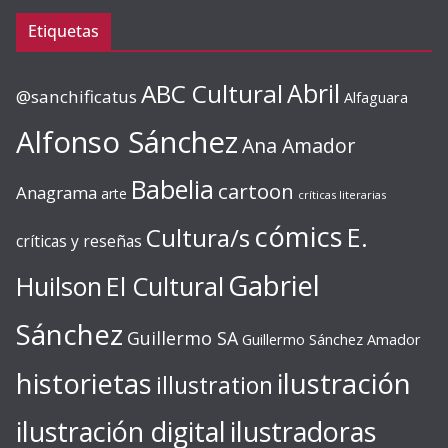
Etiquetas
ABC Cultural
Abril
@sanchificatus
Alfaguara
Alfonso Sánchez
Ana Amador
Babelia
cartoon
Anagrama
arte
críticas literarias
cómics
E.
Cultura/s
críticas y reseñas
Gabriel
Huilson
El Cultural
Sánchez
Guillermo SA
Guillermo Sánchez Amador
ilustración
historietas
illustration
ilustración digital
ilustradoras