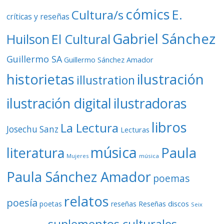
cómics
E.
Cultura/s
críticas y reseñas
Gabriel Sánchez
Huilson
El Cultural
Guillermo SA
Guillermo Sánchez Amador
ilustración
historietas
illustration
ilustración digital
ilustradoras
libros
La Lectura
Josechu Sanz
Lecturas
música
literatura
Paula
Mujeres
música
Paula Sánchez Amador
poemas
relatos
poesía
Reseñas discos
poetas
reseñas
Seix