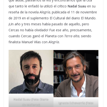
que alude, pateamos la red y encontramos que la cita
que tanto le enfadó la utilizó el crítico
Nadal Suau
en su
reseña de la novela
Alegría,
publicada el 11 de noviembre
de 2019
en el suplemento El Cultural del diario El Mundo.
¡Un año y tres meses había pasado de aquello, pero
Cercas no había olvidado! Fue ese año, precisamente,
cuando Cercas ganó el Planeta con
Terra alta,
siendo
finalista Manuel Vilas con
Alegría.
Nadal Suau (Foto: Diario
Ignacio Echevarría (Foto:
de Mallorca)