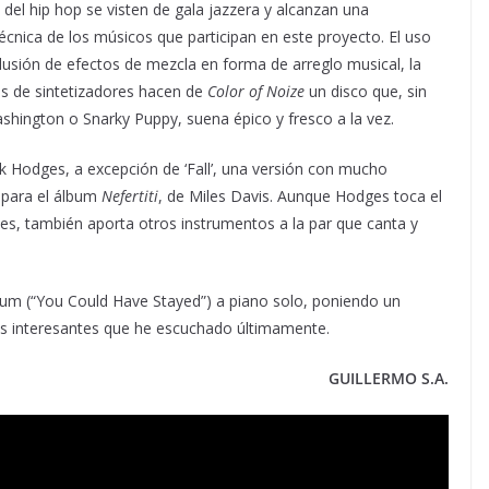
l hip hop se visten de gala jazzera y alcanzan una
técnica de los músicos que participan en este proyecto. El uso
nclusión de efectos de mezcla en forma de arreglo musical, la
os de sintetizadores hacen de
Color of Noize
un disco que, sin
ashington o Snarky Puppy, suena épico y fresco a la vez.
 Hodges, a excepción de ‘Fall’, una versión con mucho
 para el álbum
Nefertiti
, de Miles Davis. Aunque Hodges toca el
nes, también aporta otros instrumentos a la par que canta y
lbum (“You Could Have Stayed”) a piano solo, poniendo un
más interesantes que he escuchado últimamente.
GUILLERMO S.A.