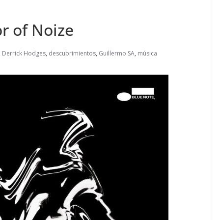
r of Noize
,
Derrick Hodges
,
descubrimientos
,
Guillermo SA
,
música