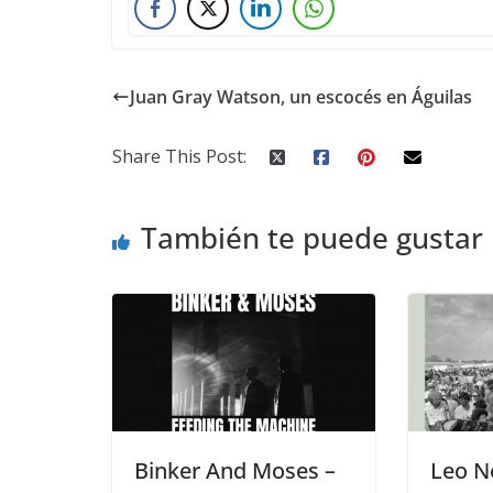
Juan Gray Watson, un escocés en Águilas
Share This Post:
También te puede gustar
Binker And Moses –
Leo No