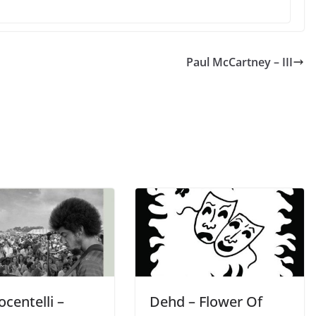
Paul McCartney – III
centelli –
Dehd – Flower Of