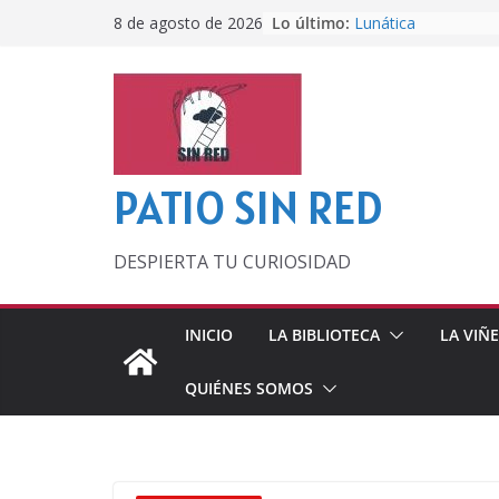
Saltar
Lo último:
Lunática
8 de agosto de 2026
al
Pero, hasta entonc
Por los viejos tiem
contenido
‘La broma infinita’
lecturas veraniegas
Otra del Mundial
PATIO SIN RED
DESPIERTA TU CURIOSIDAD
INICIO
LA BIBLIOTECA
LA VIÑ
QUIÉNES SOMOS