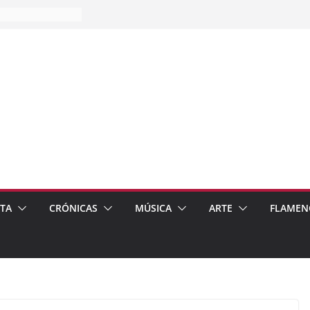
es…
pos
 de recomendar
ETA
CRÓNICAS
MÚSICA
ARTE
FLAMEN