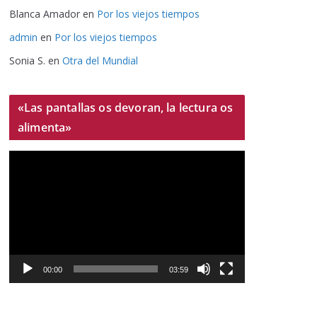
Blanca Amador
en
Por los viejos tiempos
admin
en
Por los viejos tiempos
Sonia S.
en
Otra del Mundial
«Las pantallas os devoran, la lectura os
alimenta»
R
e
p
r
o
d
u
00:00
03:59
c
t