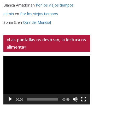
Blanca Amador
en
Por los viejos tiempos
admin
en
Por los viejos tiempos
Sonia S.
en
Otra del Mundial
«Las pantallas os devoran, la lectura os
alimenta»
R
e
p
r
o
d
u
00:00
03:59
c
t