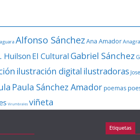
Alfonso Sánchez
Ana Amador
Anagr
faguara
Gabriel Sánchez
. Huilson
El Cultural
G
ación
ilustración digital
ilustradoras
Jos
ula
Paula Sánchez Amador
poe
poemas
viñeta
es
Virumbrales
Etiquetas