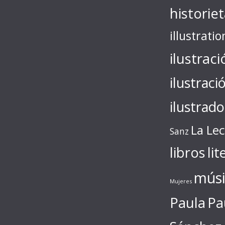
historie
illustratio
ilustraci
ilustraci
ilustrado
La Le
Sanz
libros
lit
músi
Mujeres
Paula
Pa