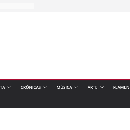
es…
pos
 de recomendar
ETA
CRÓNICAS
MÚSICA
ARTE
FLAMEN