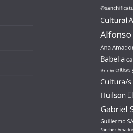
@sanchificat
Cultural
A
Alfonso
Ana Amado
Babelia
ca
críticas
literarias
Cultura/s
Huilson
E
Gabriel 
Guillermo S
Sánchez Amado