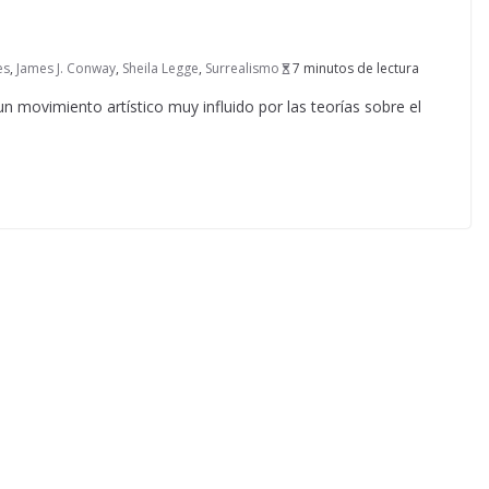
es
,
James J. Conway
,
Sheila Legge
,
Surrealismo
7 minutos de lectura
un movimiento artístico muy influido por las teorías sobre el