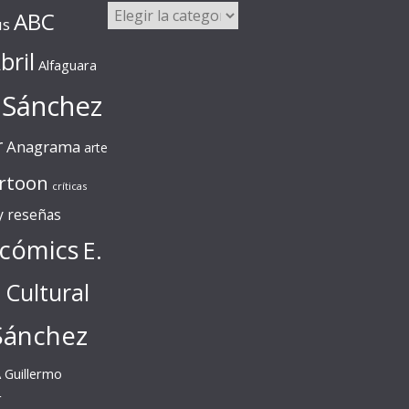
Categorías
ABC
us
bril
Alfaguara
 Sánchez
r
Anagrama
arte
rtoon
críticas
 y reseñas
cómics
E.
l Cultural
Sánchez
A
Guillermo
r