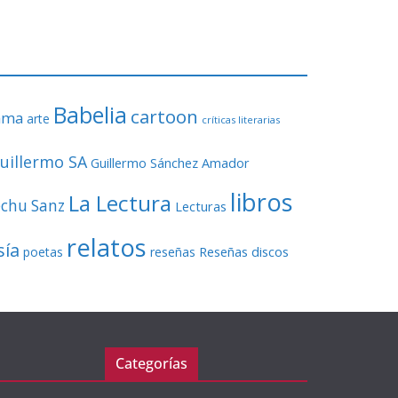
o
r
d
e
v
Babelia
í
cartoon
ama
arte
críticas literarias
d
e
uillermo SA
Guillermo Sánchez Amador
o
libros
La Lectura
echu Sanz
Lecturas
relatos
sía
Reseñas discos
poetas
reseñas
Categorías