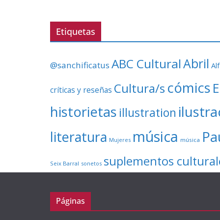
Etiquetas
ABC Cultural
Abril
@sanchificatus
Al
cómics
E
Cultura/s
críticas y reseñas
ilustr
historietas
illustration
música
literatura
Pa
Mujeres
música
suplementos cultural
Seix Barral
sonetos
Páginas