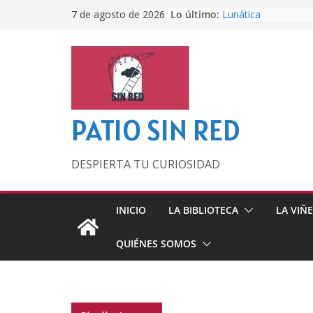
Saltar
Lo último:
Lunática
7 de agosto de 2026
al
Pero, hasta entonc
Por los viejos tiem
contenido
‘La broma infinita’
lecturas veraniegas
Otra del Mundial
PATIO SIN RED
DESPIERTA TU CURIOSIDAD
INICIO
LA BIBLIOTECA
LA VIÑ
QUIÉNES SOMOS