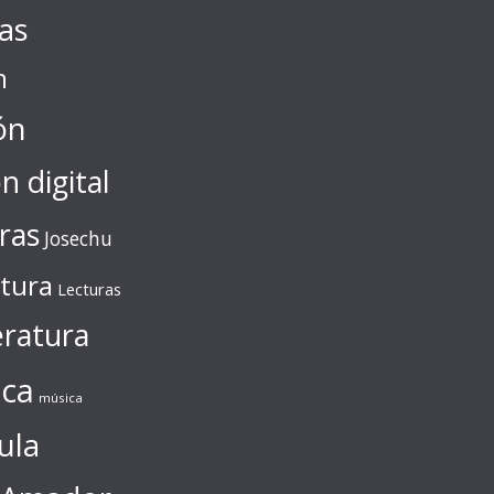
tas
n
ón
ón digital
ras
Josechu
ctura
Lecturas
eratura
ca
música
ula