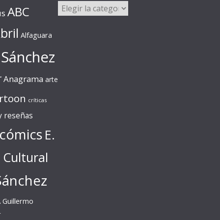
Categorías
ABC
us
bril
Alfaguara
 Sánchez
r
Anagrama
arte
rtoon
críticas
 y reseñas
cómics
E.
l Cultural
Sánchez
A
Guillermo
r