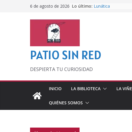
Saltar
Lo último:
Lunática
6 de agosto de 2026
al
Pero, hasta entonc
Por los viejos tiem
contenido
‘La broma infinita’
lecturas veraniegas
Otra del Mundial
PATIO SIN RED
DESPIERTA TU CURIOSIDAD
INICIO
LA BIBLIOTECA
LA VIÑ
QUIÉNES SOMOS