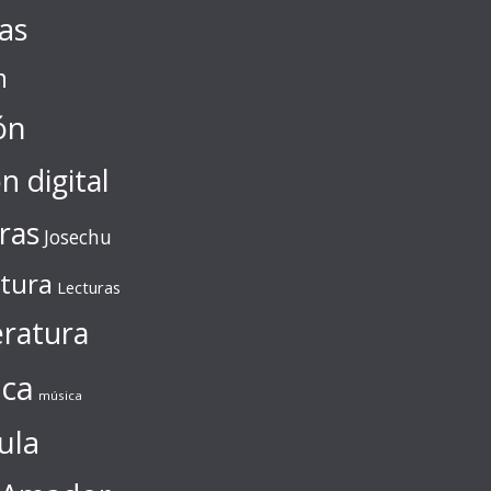
tas
n
ón
ón digital
ras
Josechu
ctura
Lecturas
eratura
ca
música
ula