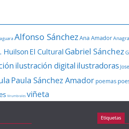
Alfonso Sánchez
Ana Amador
Anagr
faguara
Gabriel Sánchez
. Huilson
El Cultural
G
ación
ilustración digital
ilustradoras
Jos
ula
Paula Sánchez Amador
poe
poemas
viñeta
es
Virumbrales
Etiquetas