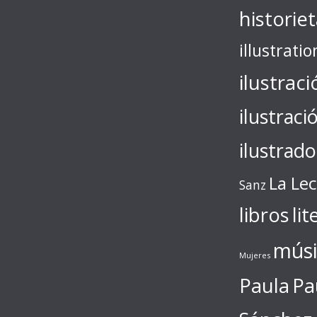
historie
illustratio
ilustraci
ilustraci
ilustrado
La Le
Sanz
libros
lit
músi
Mujeres
Paula
Pa