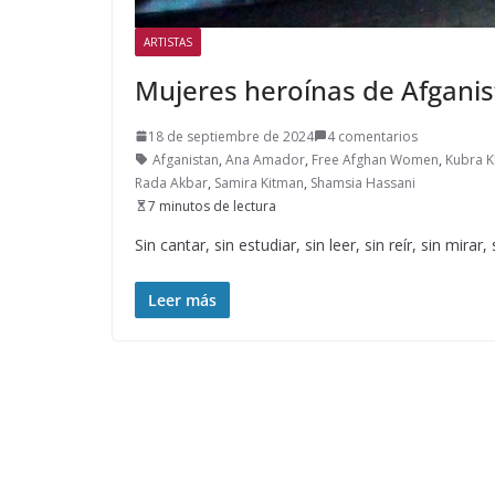
ARTISTAS
Mujeres heroínas de Afgani
18 de septiembre de 2024
4 comentarios
Afganistan
,
Ana Amador
,
Free Afghan Women
,
Kubra 
Rada Akbar
,
Samira Kitman
,
Shamsia Hassani
7 minutos de lectura
Sin cantar, sin estudiar, sin leer, sin reír, sin mirar,
Leer más