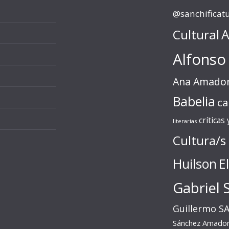
@sanchificat
Cultural
A
Alfonso
Ana Amado
Babelia
ca
críticas
literarias
Cultura/s
Huilson
E
Gabriel 
Guillermo S
Sánchez Amado