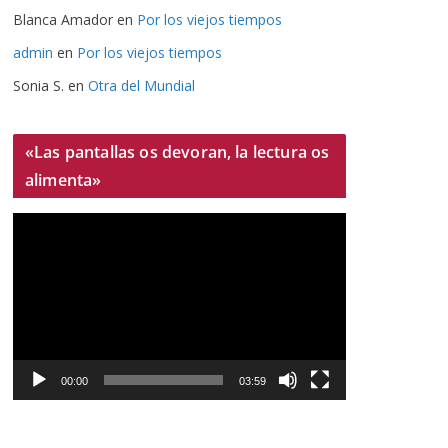
Blanca Amador
en
Por los viejos tiempos
admin
en
Por los viejos tiempos
Sonia S.
en
Otra del Mundial
«Las pantallas os devoran, la lectura os
alimenta»
R
e
p
r
o
d
u
00:00
03:59
c
t