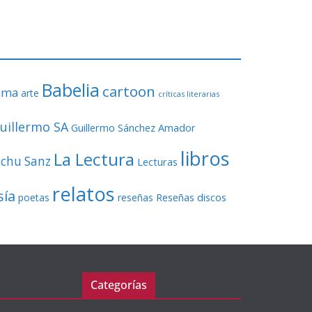
o
r
d
e
v
Babelia
í
cartoon
ama
arte
críticas literarias
d
e
uillermo SA
Guillermo Sánchez Amador
o
libros
La Lectura
echu Sanz
Lecturas
relatos
sía
Reseñas discos
poetas
reseñas
Categorías