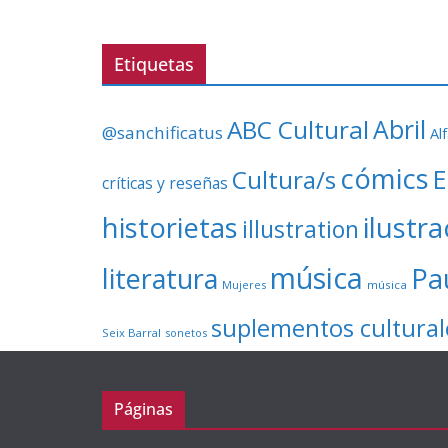
Etiquetas
ABC Cultural
Abril
@sanchificatus
Al
cómics
E
Cultura/s
críticas y reseñas
ilustr
historietas
illustration
música
literatura
Pa
Mujeres
música
suplementos cultural
Seix Barral
sonetos
Páginas