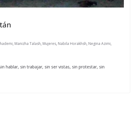
stán
Khademi
,
Manizha Talash
,
Mujeres
,
Nabila Horakhsh
,
Negina Azimi
,
 sin hablar, sin trabajar, sin ser vistas, sin protestar, sin