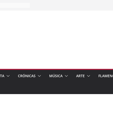
es…
pos
 de recomendar
ETA
CRÓNICAS
MÚSICA
ARTE
FLAMEN