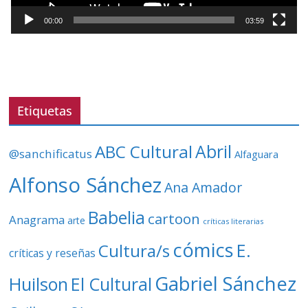
c
t
00:00
03:59
o
r
d
e
v
Etiquetas
í
d
ABC Cultural
Abril
@sanchificatus
Alfaguara
e
o
Alfonso Sánchez
Ana Amador
Babelia
cartoon
Anagrama
arte
críticas literarias
cómics
E.
Cultura/s
críticas y reseñas
Gabriel Sánchez
Huilson
El Cultural