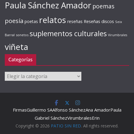
Paula Sánchez Amador
poemas
relatos
poesía
Reseñas discos
poetas
reseñas
Seix
suplementos culturales
Barral
sonetos
Virumbrales
viñeta
Categorías
Categorías
Firmas
Guillermo SA
Alfonso Sánchez
Ana Amador
Paula
Gabriel Sánchez
Virumbrales
Erin
Copyright © 2026
PATIO SIN RED
. All rights reserved.