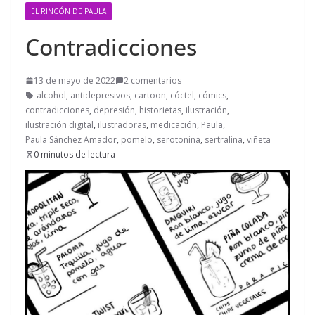
EL RINCÓN DE PAULA
Contradicciones
13 de mayo de 2022
2 comentarios
alcohol
,
antidepresivos
,
cartoon
,
cóctel
,
cómics
,
contradicciones
,
depresión
,
historietas
,
ilustración
,
ilustración digital
,
ilustradoras
,
medicación
,
Paula
,
Paula Sánchez Amador
,
pomelo
,
serotonina
,
sertralina
,
viñeta
0 minutos de lectura