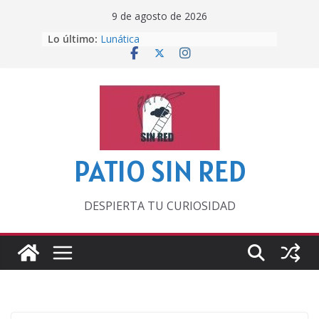
Saltar
9 de agosto de 2026
al
Lo último:
Lunática
contenido
Pero, hasta entonces…
Por los viejos tiempos
‘La broma infinita’ de recomendar
lecturas veraniegas
Otra del Mundial
PATIO SIN RED
DESPIERTA TU CURIOSIDAD