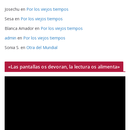
Josechu
en
Por los viejos tiempos
Sesa
en
Por los viejos tiempos
Blanca Amador
en
Por los viejos tiempos
admin
en
Por los viejos tiempos
Sonia S.
en
Otra del Mundial
«Las pantallas os devoran, la lectura os alimenta»
R
e
p
r
o
d
u