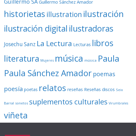
Guillermo SA
Guillermo Sánchez Amador
ilustración
historietas
illustration
ilustración digital
ilustradoras
libros
La Lectura
Josechu Sanz
Lecturas
música
literatura
Paula
Mujeres
música
Paula Sánchez Amador
poemas
relatos
poesía
Reseñas discos
poetas
reseñas
Seix
suplementos culturales
Barral
sonetos
Virumbrales
viñeta