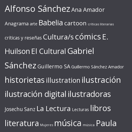
Alfonso Sánchez
Ana Amador
Babelia
cartoon
Anagrama
arte
críticas literarias
cómics
E.
Cultura/s
críticas y reseñas
Gabriel
Huilson
El Cultural
Sánchez
Guillermo SA
Guillermo Sánchez Amador
ilustración
historietas
illustration
ilustración digital
ilustradoras
libros
La Lectura
Josechu Sanz
Lecturas
música
literatura
Paula
Mujeres
música