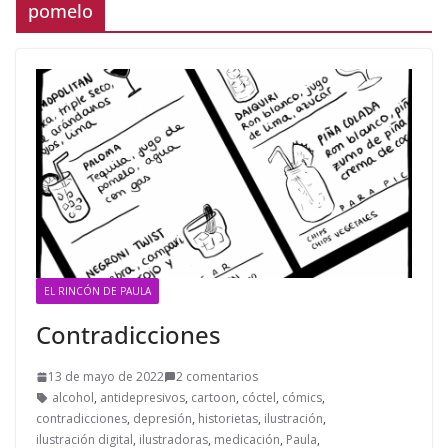
pomelo
EL RINCÓN DE PAULA
Contradicciones
13 de mayo de 2022
2 comentarios
alcohol
,
antidepresivos
,
cartoon
,
cóctel
,
cómics
,
contradicciones
,
depresión
,
historietas
,
ilustración
,
ilustración digital
,
ilustradoras
,
medicación
,
Paula
,