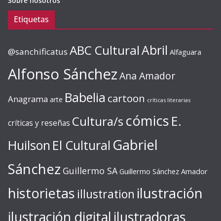
Sobre nosotros
Etiquetas
ABC Cultural
Abril
@sanchificatus
Alfaguara
Alfonso Sánchez
Ana Amador
Babelia
cartoon
Anagrama
arte
críticas literarias
cómics
E.
Cultura/s
críticas y reseñas
Gabriel
Huilson
El Cultural
Sánchez
Guillermo SA
Guillermo Sánchez Amador
ilustración
historietas
illustration
ilustración digital
ilustradoras