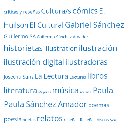
cómics
E.
Cultura/s
críticas y reseñas
Gabriel Sánchez
Huilson
El Cultural
Guillermo SA
Guillermo Sánchez Amador
ilustración
historietas
illustration
ilustración digital
ilustradoras
libros
La Lectura
Josechu Sanz
Lecturas
música
literatura
Paula
Mujeres
música
Paula Sánchez Amador
poemas
relatos
poesía
Reseñas discos
poetas
reseñas
Seix