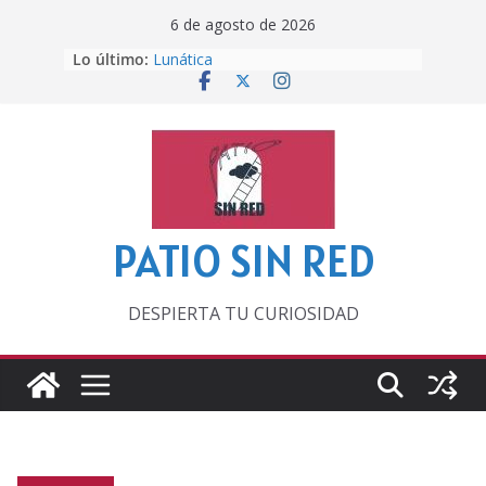
Saltar
6 de agosto de 2026
al
Lo último:
Lunática
contenido
Pero, hasta entonces…
Por los viejos tiempos
‘La broma infinita’ de recomendar
lecturas veraniegas
Otra del Mundial
PATIO SIN RED
DESPIERTA TU CURIOSIDAD