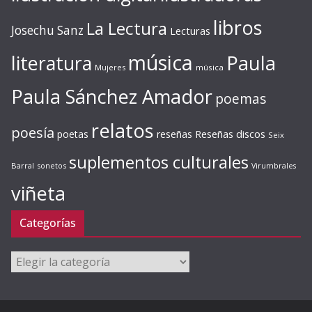
libros
La Lectura
Josechu Sanz
Lecturas
música
literatura
Paula
Mujeres
música
Paula Sánchez Amador
poemas
relatos
poesía
Reseñas discos
poetas
reseñas
Seix
suplementos culturales
Barral
sonetos
Virumbrales
viñeta
Categorías
Categorías