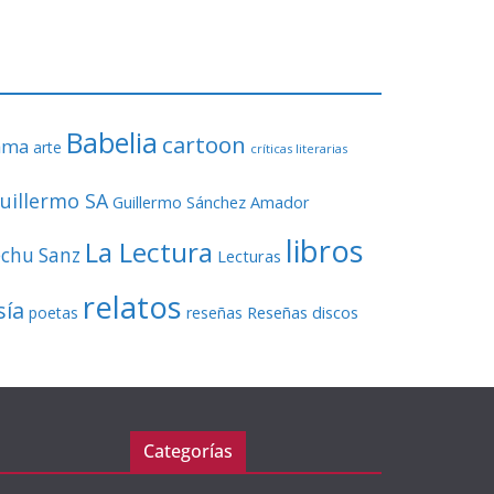
o
r
d
e
v
Babelia
í
cartoon
ama
arte
críticas literarias
d
e
uillermo SA
Guillermo Sánchez Amador
o
libros
La Lectura
echu Sanz
Lecturas
relatos
sía
Reseñas discos
poetas
reseñas
Categorías