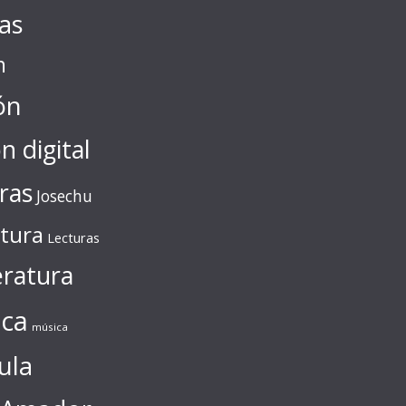
tas
n
ón
ón digital
ras
Josechu
ctura
Lecturas
eratura
ca
música
ula