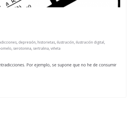
adicciones
,
depresión
,
historietas
,
ilustración
,
ilustración digital
,
pomelo
,
serotonina
,
sertralina
,
viñeta
contradicciones. Por ejemplo, se supone que no he de consumir