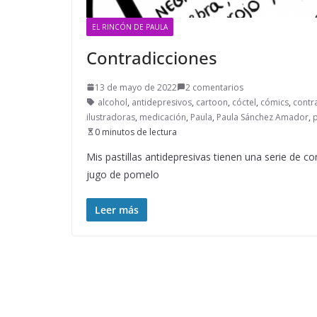
EL RINCÓN DE PAULA
Contradicciones
13 de mayo de 2022
2 comentarios
alcohol
,
antidepresivos
,
cartoon
,
cóctel
,
cómics
,
contr
ilustradoras
,
medicación
,
Paula
,
Paula Sánchez Amador
,
0 minutos de lectura
Mis pastillas antidepresivas tienen una serie de 
jugo de pomelo
Leer más