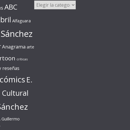
Categorías
ABC
us
bril
Alfaguara
 Sánchez
r
Anagrama
arte
rtoon
críticas
 y reseñas
cómics
E.
l Cultural
Sánchez
A
Guillermo
r