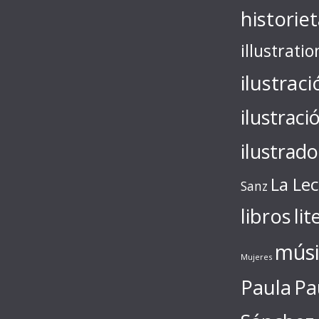
historie
illustratio
ilustraci
ilustraci
ilustrado
La Le
Sanz
libros
lit
músi
Mujeres
Paula
Pa