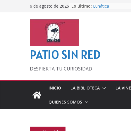
Saltar
Lo último:
Lunática
6 de agosto de 2026
al
Pero, hasta entonc
Por los viejos tiem
contenido
‘La broma infinita’
lecturas veraniegas
Otra del Mundial
PATIO SIN RED
DESPIERTA TU CURIOSIDAD
INICIO
LA BIBLIOTECA
LA VIÑ
QUIÉNES SOMOS