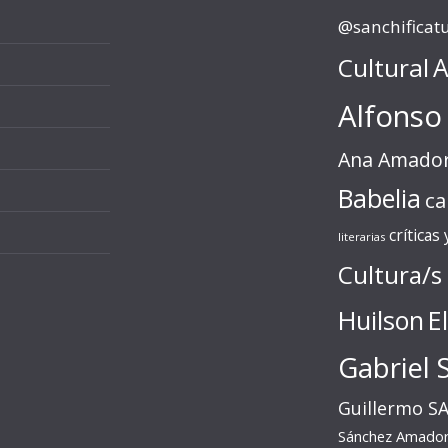
@sanchificat
Cultural
A
Alfonso
Ana Amado
Babelia
ca
críticas
literarias
Cultura/s
Huilson
E
Gabriel 
Guillermo S
Sánchez Amado