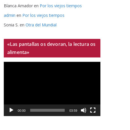
Blanca Amador
en
Por los viejos tiempos
admin
en
Por los viejos tiempos
Sonia S.
en
Otra del Mundial
«Las pantallas os devoran, la lectura os
alimenta»
R
e
p
r
o
d
u
00:00
03:59
c
t