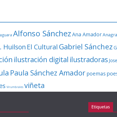
Alfonso Sánchez
Ana Amador
Anagr
faguara
Gabriel Sánchez
. Huilson
El Cultural
G
ación
ilustración digital
ilustradoras
Jos
ula
Paula Sánchez Amador
poe
poemas
viñeta
es
Virumbrales
Etiquetas