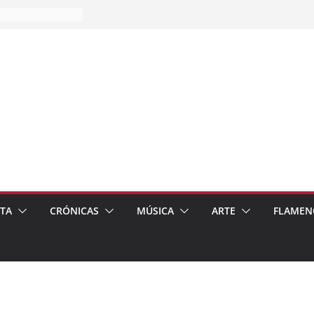
es…
pos
 de recomendar
ETA
CRÓNICAS
MÚSICA
ARTE
FLAMEN