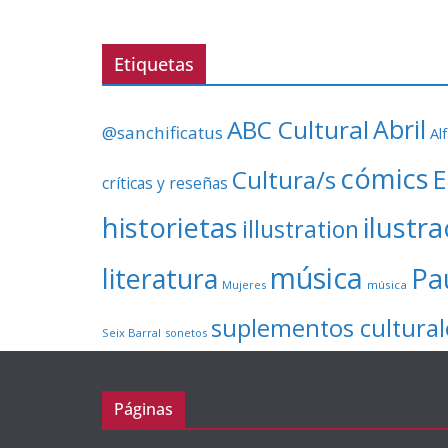
Etiquetas
ABC Cultural
Abril
@sanchificatus
Al
cómics
E
Cultura/s
críticas y reseñas
ilustr
historietas
illustration
música
literatura
Pa
Mujeres
música
suplementos cultural
Seix Barral
sonetos
Páginas