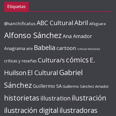
Etiquetas
ABC Cultural
Abril
@sanchificatus
Alfaguara
Alfonso Sánchez
Ana Amador
Babelia
cartoon
Anagrama
arte
críticas literarias
cómics
E.
Cultura/s
críticas y reseñas
Gabriel
Huilson
El Cultural
Sánchez
Guillermo SA
Guillermo Sánchez Amador
ilustración
historietas
illustration
ilustración digital
ilustradoras