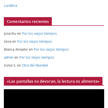
Lunática
Comentarios recientes
Josechu
en
Por los viejos tiempos
Sesa
en
Por los viejos tiempos
Blanca Amador
en
Por los viejos tiempos
admin
en
Por los viejos tiempos
Sonia S.
en
Otra del Mundial
«Las pantallas os devoran, la lectura os alimenta»
R
e
p