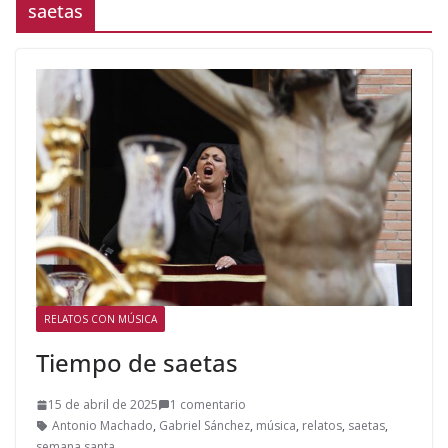
saetas
RELATOS CON MÚSICA
Tiempo de saetas
15 de abril de 2025
1 comentario
Antonio Machado
,
Gabriel Sánchez
,
música
,
relatos
,
saetas
,
semana santa