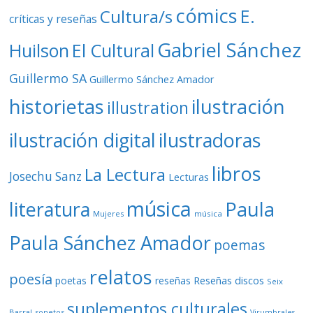
cómics
E.
Cultura/s
críticas y reseñas
Gabriel Sánchez
Huilson
El Cultural
Guillermo SA
Guillermo Sánchez Amador
ilustración
historietas
illustration
ilustración digital
ilustradoras
libros
La Lectura
Josechu Sanz
Lecturas
música
literatura
Paula
Mujeres
música
Paula Sánchez Amador
poemas
relatos
poesía
Reseñas discos
poetas
reseñas
Seix
suplementos culturales
Barral
sonetos
Virumbrales