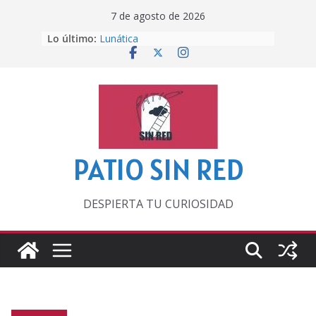
Saltar
7 de agosto de 2026
al
Lo último:
Lunática
contenido
Pero, hasta entonces…
Por los viejos tiempos
‘La broma infinita’ de recomendar
lecturas veraniegas
Otra del Mundial
PATIO SIN RED
DESPIERTA TU CURIOSIDAD