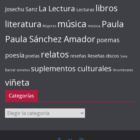
libros
La Lectura
Josechu Sanz
Lecturas
música
literatura
Paula
Mujeres
música
Paula Sánchez Amador
poemas
relatos
poesía
Reseñas discos
poetas
reseñas
Seix
suplementos culturales
Barral
sonetos
Virumbrales
viñeta
Categorías
Categorías