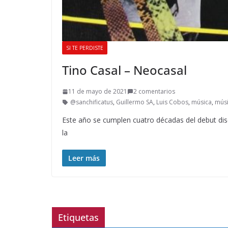
SI TE PERDISTE
Tino Casal – Neocasal
11 de mayo de 2021
2 comentarios
@sanchificatus
,
Guillermo SA
,
Luis Cobos
,
música
,
músi
Este año se cumplen cuatro décadas del debut disc
la
Leer más
Etiquetas