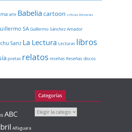
Babelia
cartoon
ama
arte
críticas literarias
uillermo SA
Guillermo Sánchez Amador
libros
La Lectura
echu Sanz
Lecturas
relatos
sía
Reseñas discos
poetas
reseñas
Categorías
Categorías
ABC
us
bril
Alfaguara