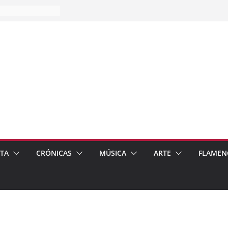
es…
pos
 de recomendar
ETA
CRÓNICAS
MÚSICA
ARTE
FLAMEN