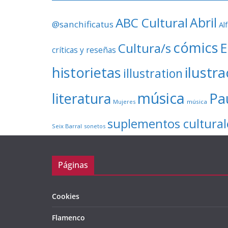
ABC Cultural
Abril
@sanchificatus
Al
cómics
E
Cultura/s
críticas y reseñas
ilustr
historietas
illustration
música
literatura
Pa
Mujeres
música
suplementos cultural
Seix Barral
sonetos
Páginas
Cookies
Flamenco