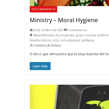
DESCUBRIMIENTOS
Ministry – Moral Hygiene
29 de octubre de 2021
0 comentarios
@sanchificatus
,
Al Jourgensen
,
grupo musical
,
Guillerm
Reseñas discos
,
rock
,
rock industrial
,
Synthpop
2 minutos de lectura
El disco que demuestra que la vieja leyenda del ro
Leer más