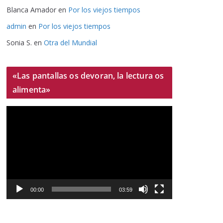
Blanca Amador
en
Por los viejos tiempos
admin
en
Por los viejos tiempos
Sonia S.
en
Otra del Mundial
«Las pantallas os devoran, la lectura os
alimenta»
R
e
p
r
o
d
u
00:00
03:59
c
t