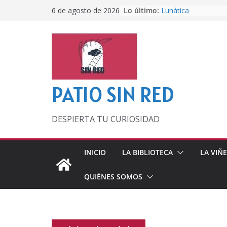
Saltar
Lo último:
Lunática
6 de agosto de 2026
al
Pero, hasta entonc
Por los viejos tiem
contenido
‘La broma infinita’
lecturas veraniegas
Otra del Mundial
PATIO SIN RED
DESPIERTA TU CURIOSIDAD
INICIO
LA BIBLIOTECA
LA VIÑ
QUIÉNES SOMOS