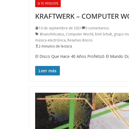
SI TE PERDISTE
KRAFTWERK – COMPUTER W
10 de septiembre de 2021
0 comentarios
@sanchificatus
,
Computer World
,
Emil Schult
,
grupo mu
música electrónica
,
Reseñas discos
2 minutos de lectura
El Disco Que Hace 40 Años Profetizó El Mundo Dig
Leer más