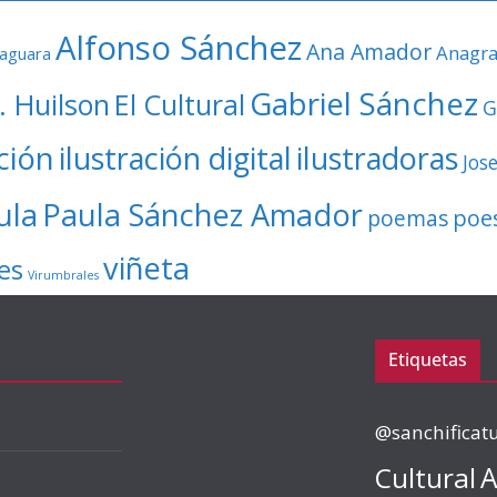
Alfonso Sánchez
Ana Amador
Anagr
faguara
Gabriel Sánchez
. Huilson
El Cultural
G
ación
ilustración digital
ilustradoras
Jos
ula
Paula Sánchez Amador
poe
poemas
viñeta
es
Virumbrales
Etiquetas
@sanchificat
Cultural
A