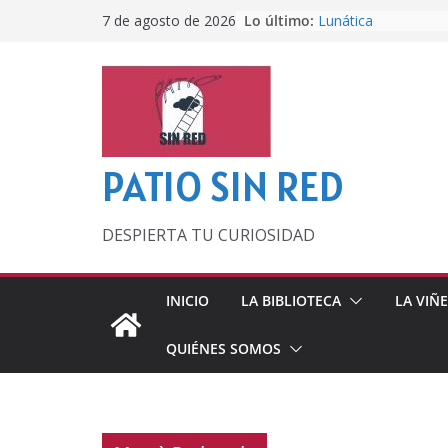
Saltar
Lo último:
Lunática
7 de agosto de 2026
al
Pero, hasta entonc
Por los viejos tiem
contenido
‘La broma infinita’
lecturas veraniegas
Otra del Mundial
PATIO SIN RED
DESPIERTA TU CURIOSIDAD
INICIO
LA BIBLIOTECA
LA VIÑ
QUIÉNES SOMOS