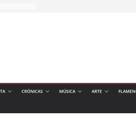
es…
pos
 de recomendar
ETA
CRÓNICAS
MÚSICA
ARTE
FLAMEN