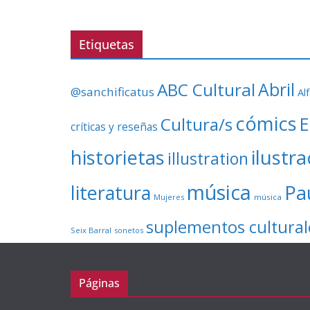
Etiquetas
ABC Cultural
Abril
@sanchificatus
Al
cómics
E
Cultura/s
críticas y reseñas
ilustr
historietas
illustration
música
literatura
Pa
Mujeres
música
suplementos cultural
Seix Barral
sonetos
Páginas