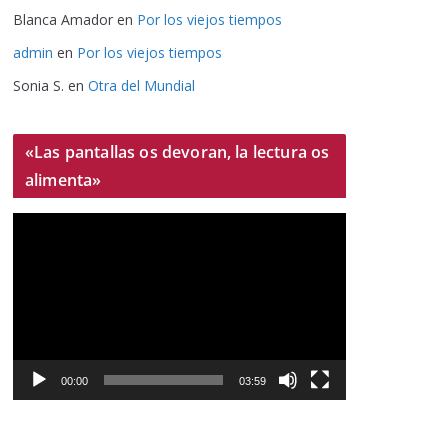
Blanca Amador
en
Por los viejos tiempos
admin
en
Por los viejos tiempos
Sonia S.
en
Otra del Mundial
«Las pantallas os devoran, la lectura os
alimenta»
R
e
p
r
o
d
u
00:00
03:59
c
t