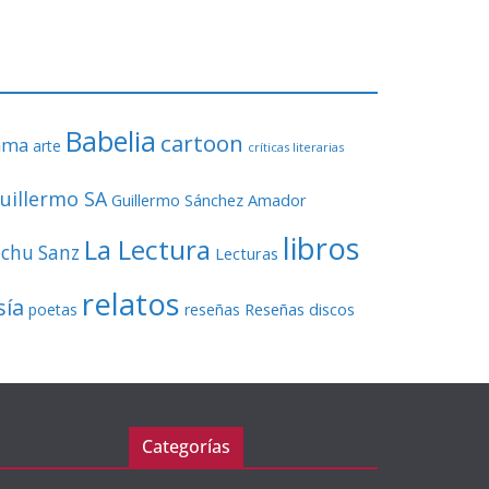
o
r
d
e
v
Babelia
í
cartoon
ama
arte
críticas literarias
d
e
uillermo SA
Guillermo Sánchez Amador
o
libros
La Lectura
echu Sanz
Lecturas
relatos
sía
Reseñas discos
poetas
reseñas
Categorías