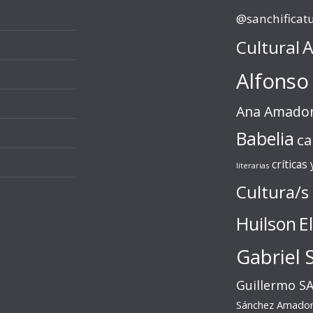
@sanchificat
Cultural
A
Alfonso
Ana Amado
Babelia
ca
críticas
literarias
Cultura/s
Huilson
E
Gabriel 
Guillermo S
Sánchez Amado