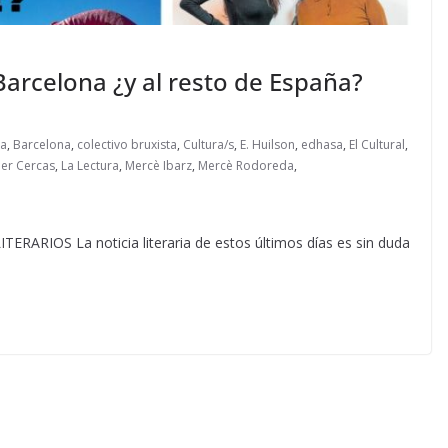
arcelona ¿y al resto de España?
ia
,
Barcelona
,
colectivo bruxista
,
Cultura/s
,
E. Huilson
,
edhasa
,
El Cultural
,
ier Cercas
,
La Lectura
,
Mercè Ibarz
,
Mercè Rodoreda
,
IOS La noticia literaria de estos últimos días es sin duda