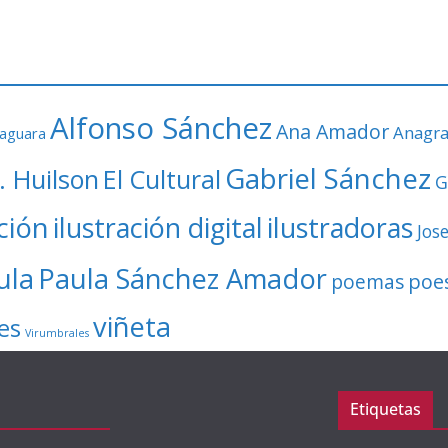
Alfonso Sánchez
Ana Amador
Anagr
faguara
Gabriel Sánchez
. Huilson
El Cultural
G
ación
ilustración digital
ilustradoras
Jos
ula
Paula Sánchez Amador
poe
poemas
viñeta
es
Virumbrales
Etiquetas