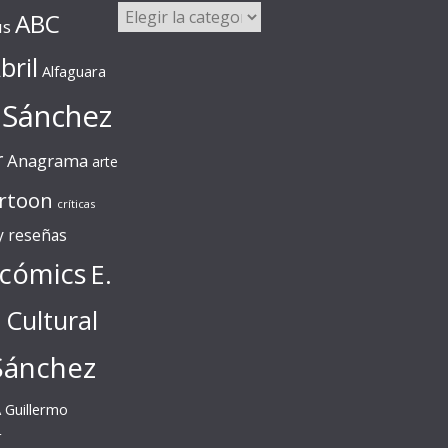
Categorías
ABC
us
bril
Alfaguara
 Sánchez
r
Anagrama
arte
rtoon
críticas
 y reseñas
cómics
E.
l Cultural
Sánchez
A
Guillermo
r