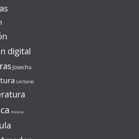
tas
n
ón
ón digital
ras
Josechu
ctura
Lecturas
eratura
ca
música
ula