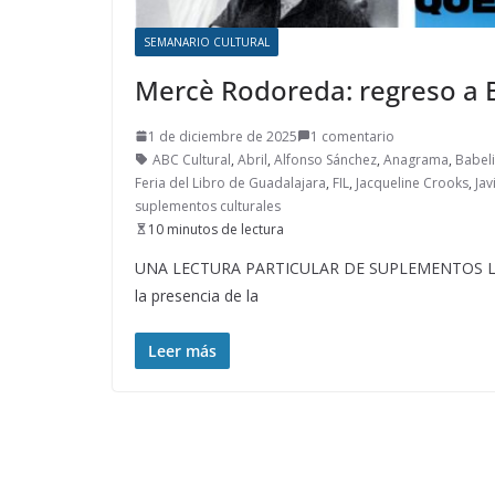
SEMANARIO CULTURAL
Mercè Rodoreda: regreso a B
1 de diciembre de 2025
1 comentario
ABC Cultural
,
Abril
,
Alfonso Sánchez
,
Anagrama
,
Babel
Feria del Libro de Guadalajara
,
FIL
,
Jacqueline Crooks
,
Jav
suplementos culturales
10 minutos de lectura
UNA LECTURA PARTICULAR DE SUPLEMENTOS LITERAR
la presencia de la
Leer más