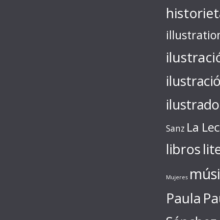
historie
illustratio
ilustraci
ilustraci
ilustrado
La Le
Sanz
libros
lit
músi
Mujeres
Paula
Pa