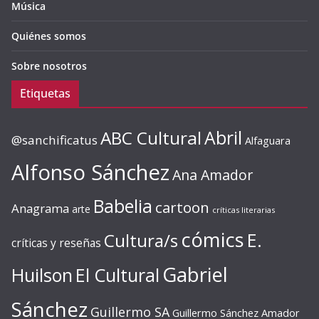
Música
Quiénes somos
Sobre nosotros
Etiquetas
ABC Cultural
Abril
@sanchificatus
Alfaguara
Alfonso Sánchez
Ana Amador
Babelia
cartoon
Anagrama
arte
críticas literarias
cómics
E.
Cultura/s
críticas y reseñas
Gabriel
Huilson
El Cultural
Sánchez
Guillermo SA
Guillermo Sánchez Amador