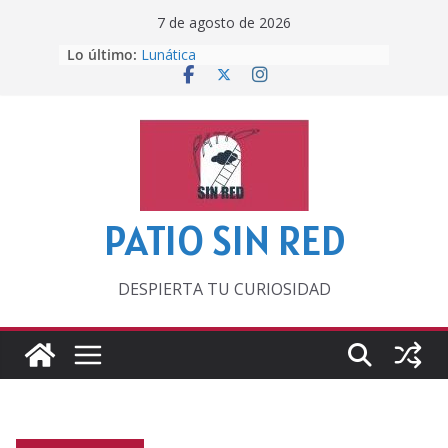
Saltar
7 de agosto de 2026
al
Lo último:
Lunática
contenido
Pero, hasta entonces…
Por los viejos tiempos
‘La broma infinita’ de recomendar
lecturas veraniegas
Otra del Mundial
PATIO SIN RED
DESPIERTA TU CURIOSIDAD