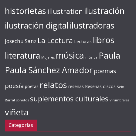
ilustración
historietas
illustration
ilustración digital
ilustradoras
libros
La Lectura
Josechu Sanz
Lecturas
música
literatura
Paula
Mujeres
música
Paula Sánchez Amador
poemas
relatos
poesía
Reseñas discos
poetas
reseñas
Seix
suplementos culturales
Barral
sonetos
Virumbrales
viñeta
Categorías