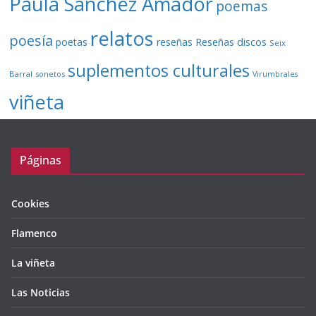
Paula Sánchez Amador
poemas
relatos
poesía
Reseñas discos
poetas
reseñas
Seix
suplementos culturales
Barral
sonetos
Virumbrales
viñeta
Páginas
Cookies
Flamenco
La viñeta
Las Noticias