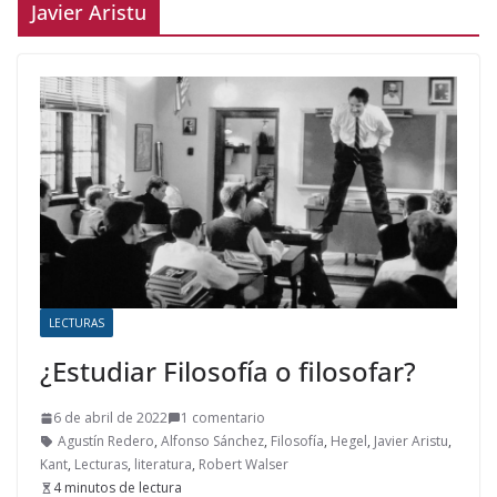
Javier Aristu
LECTURAS
¿Estudiar Filosofía o filosofar?
6 de abril de 2022
1 comentario
Agustín Redero
,
Alfonso Sánchez
,
Filosofía
,
Hegel
,
Javier Aristu
,
Kant
,
Lecturas
,
literatura
,
Robert Walser
4 minutos de lectura