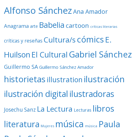
o
Alfonso Sánchez
Ana Amador
Babelia
cartoon
Anagrama
arte
críticas literarias
cómics
E.
Cultura/s
críticas y reseñas
Gabriel Sánchez
Huilson
El Cultural
Guillermo SA
Guillermo Sánchez Amador
ilustración
historietas
illustration
ilustración digital
ilustradoras
libros
La Lectura
Josechu Sanz
Lecturas
música
literatura
Paula
Mujeres
música