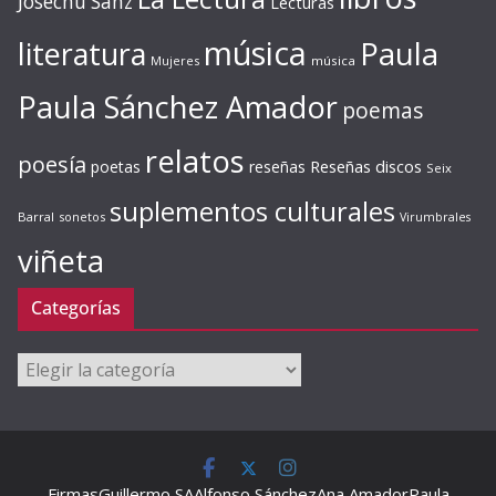
Josechu Sanz
Lecturas
música
literatura
Paula
Mujeres
música
Paula Sánchez Amador
poemas
relatos
poesía
Reseñas discos
poetas
reseñas
Seix
suplementos culturales
Barral
sonetos
Virumbrales
viñeta
Categorías
Categorías
Firmas
Guillermo SA
Alfonso Sánchez
Ana Amador
Paula