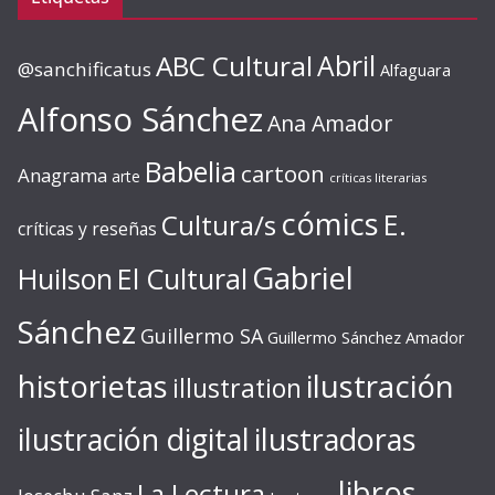
ABC Cultural
Abril
@sanchificatus
Alfaguara
Alfonso Sánchez
Ana Amador
Babelia
cartoon
Anagrama
arte
críticas literarias
cómics
E.
Cultura/s
críticas y reseñas
Gabriel
Huilson
El Cultural
Sánchez
Guillermo SA
Guillermo Sánchez Amador
ilustración
historietas
illustration
ilustración digital
ilustradoras
libros
La Lectura