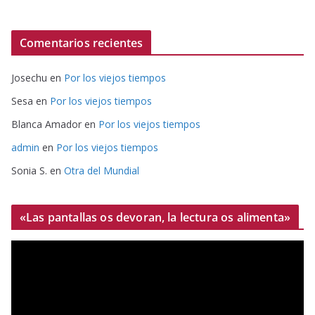
Comentarios recientes
Josechu
en
Por los viejos tiempos
Sesa
en
Por los viejos tiempos
Blanca Amador
en
Por los viejos tiempos
admin
en
Por los viejos tiempos
Sonia S.
en
Otra del Mundial
«Las pantallas os devoran, la lectura os alimenta»
R
e
p
r