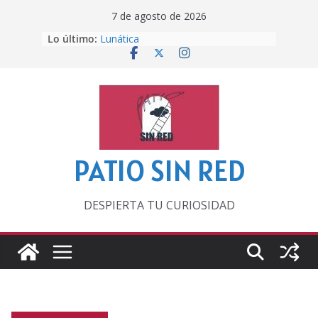
Saltar
7 de agosto de 2026
al
Lo último:
Lunática
contenido
Pero, hasta entonces…
Por los viejos tiempos
‘La broma infinita’ de recomendar
lecturas veraniegas
Otra del Mundial
PATIO SIN RED
DESPIERTA TU CURIOSIDAD