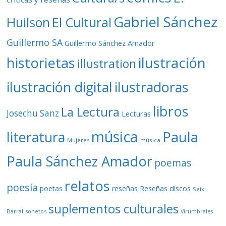
Gabriel Sánchez
Huilson
El Cultural
Guillermo SA
Guillermo Sánchez Amador
ilustración
historietas
illustration
ilustración digital
ilustradoras
libros
La Lectura
Josechu Sanz
Lecturas
música
literatura
Paula
Mujeres
música
Paula Sánchez Amador
poemas
relatos
poesía
Reseñas discos
poetas
reseñas
Seix
suplementos culturales
Barral
sonetos
Virumbrales