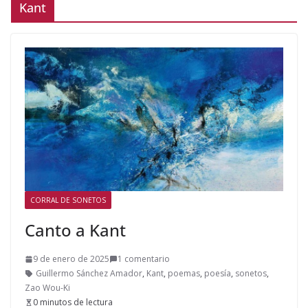
Kant
CORRAL DE SONETOS
Canto a Kant
9 de enero de 2025
1 comentario
Guillermo Sánchez Amador
,
Kant
,
poemas
,
poesía
,
sonetos
,
Zao Wou-Ki
0 minutos de lectura