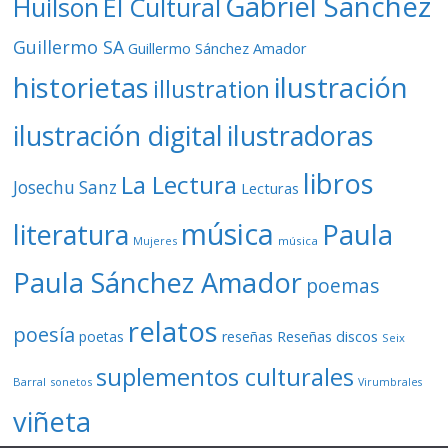
Gabriel Sánchez
Huilson
El Cultural
Guillermo SA
Guillermo Sánchez Amador
ilustración
historietas
illustration
ilustración digital
ilustradoras
libros
La Lectura
Josechu Sanz
Lecturas
música
literatura
Paula
Mujeres
música
Paula Sánchez Amador
poemas
relatos
poesía
Reseñas discos
poetas
reseñas
Seix
suplementos culturales
Barral
sonetos
Virumbrales
viñeta