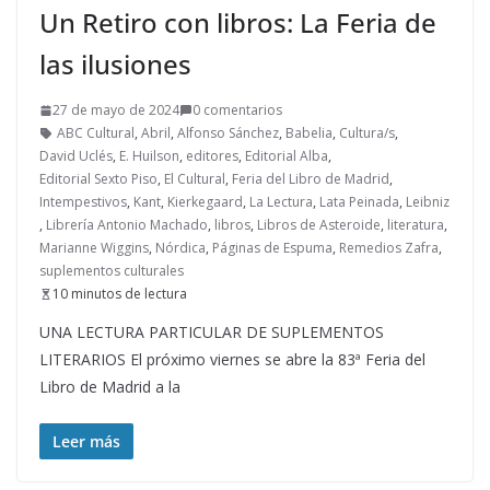
Un Retiro con libros: La Feria de
las ilusiones
27 de mayo de 2024
0 comentarios
ABC Cultural
,
Abril
,
Alfonso Sánchez
,
Babelia
,
Cultura/s
,
David Uclés
,
E. Huilson
,
editores
,
Editorial Alba
,
Editorial Sexto Piso
,
El Cultural
,
Feria del Libro de Madrid
,
Intempestivos
,
Kant
,
Kierkegaard
,
La Lectura
,
Lata Peinada
,
Leibniz
,
Librería Antonio Machado
,
libros
,
Libros de Asteroide
,
literatura
,
Marianne Wiggins
,
Nórdica
,
Páginas de Espuma
,
Remedios Zafra
,
suplementos culturales
10 minutos de lectura
UNA LECTURA PARTICULAR DE SUPLEMENTOS
LITERARIOS El próximo viernes se abre la 83ª Feria del
Libro de Madrid a la
Leer más