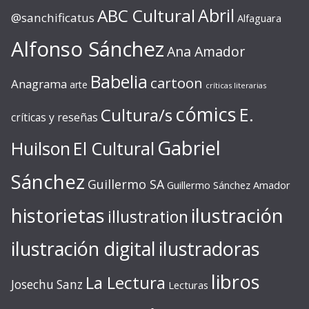
ABC Cultural
Abril
@sanchificatus
Alfaguara
Alfonso Sánchez
Ana Amador
Babelia
cartoon
Anagrama
arte
críticas literarias
cómics
E.
Cultura/s
críticas y reseñas
Gabriel
Huilson
El Cultural
Sánchez
Guillermo SA
Guillermo Sánchez Amador
ilustración
historietas
illustration
ilustración digital
ilustradoras
libros
La Lectura
Josechu Sanz
Lecturas