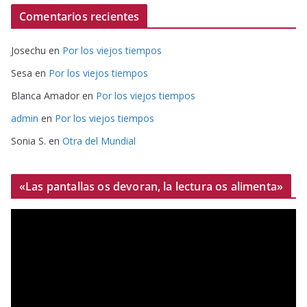
Comentarios recientes
Josechu
en
Por los viejos tiempos
Sesa
en
Por los viejos tiempos
Blanca Amador
en
Por los viejos tiempos
admin
en
Por los viejos tiempos
Sonia S.
en
Otra del Mundial
«Las pantallas os devoran, la lectura os alimenta»
R
e
p
r
o
d