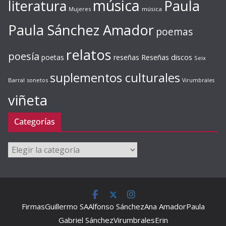
música
literatura
Paula
Mujeres
música
Paula Sánchez Amador
poemas
relatos
poesía
Reseñas discos
poetas
reseñas
Seix
suplementos culturales
Barral
sonetos
Virumbrales
viñeta
Categorías
Categorías
Firmas
Guillermo SA
Alfonso Sánchez
Ana Amador
Paula
Gabriel Sánchez
Virumbrales
Erin