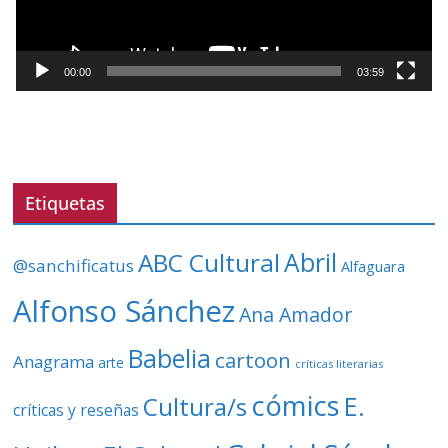
u
c
t
00:00
03:59
o
r
d
e
v
Etiquetas
í
d
ABC Cultural
Abril
@sanchificatus
Alfaguara
e
o
Alfonso Sánchez
Ana Amador
Babelia
cartoon
Anagrama
arte
críticas literarias
cómics
E.
Cultura/s
críticas y reseñas