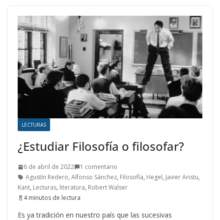
LECTURAS
¿Estudiar Filosofía o filosofar?
6 de abril de 2022
1 comentario
Agustín Redero
,
Alfonso Sánchez
,
Filosofía
,
Hegel
,
Javier Aristu
,
Kant
,
Lecturas
,
literatura
,
Robert Walser
4 minutos de lectura
Es ya tradición en nuestro país que las sucesivas