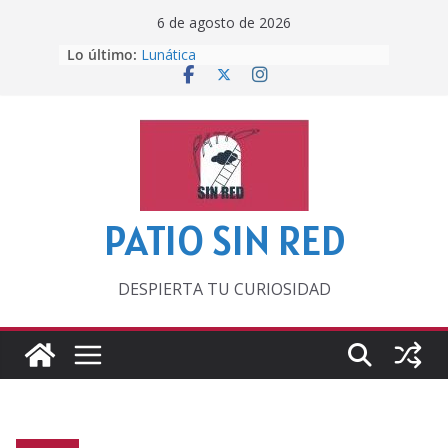
Saltar
6 de agosto de 2026
al
Lo último:
Lunática
contenido
Pero, hasta entonces…
Por los viejos tiempos
‘La broma infinita’ de recomendar
lecturas veraniegas
Otra del Mundial
PATIO SIN RED
DESPIERTA TU CURIOSIDAD