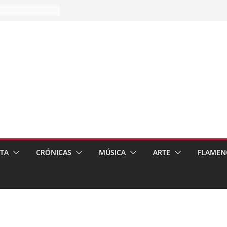
es…
pos
 de recomendar
ETA
CRÓNICAS
MÚSICA
ARTE
FLAMEN