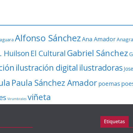
Alfonso Sánchez
Ana Amador
Anagr
faguara
Gabriel Sánchez
. Huilson
El Cultural
G
ación
ilustración digital
ilustradoras
Jos
ula
Paula Sánchez Amador
poe
poemas
viñeta
es
Virumbrales
Etiquetas