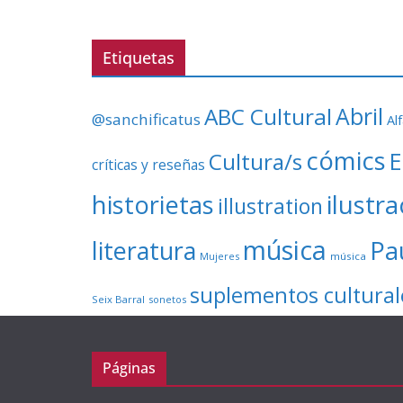
Etiquetas
ABC Cultural
Abril
@sanchificatus
Al
cómics
E
Cultura/s
críticas y reseñas
ilustr
historietas
illustration
música
literatura
Pa
Mujeres
música
suplementos cultural
Seix Barral
sonetos
Páginas