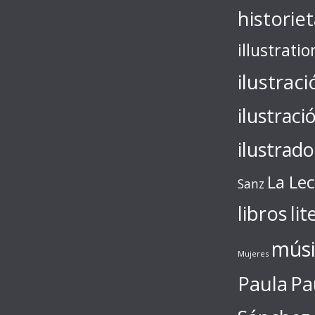
historie
illustratio
ilustraci
ilustraci
ilustrado
La Le
Sanz
libros
lit
músi
Mujeres
Paula
Pa