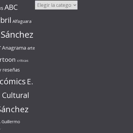
Categorías
ABC
us
bril
Alfaguara
 Sánchez
r
Anagrama
arte
rtoon
críticas
 y reseñas
cómics
E.
l Cultural
Sánchez
A
Guillermo
r