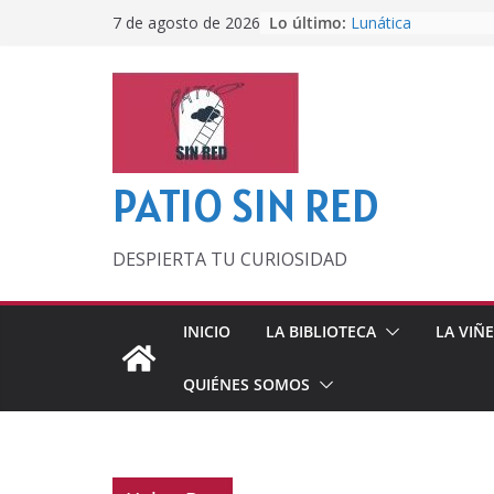
Saltar
Lo último:
Lunática
7 de agosto de 2026
al
Pero, hasta entonc
Por los viejos tiem
contenido
‘La broma infinita’
lecturas veraniegas
Otra del Mundial
PATIO SIN RED
DESPIERTA TU CURIOSIDAD
INICIO
LA BIBLIOTECA
LA VIÑ
QUIÉNES SOMOS