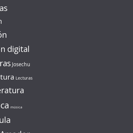
tas
n
ón
ón digital
ras
Josechu
ctura
Lecturas
eratura
ca
música
ula