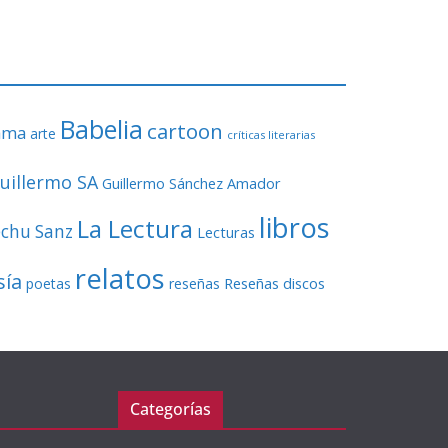
o
r
d
e
v
Babelia
í
cartoon
ama
arte
críticas literarias
d
e
uillermo SA
Guillermo Sánchez Amador
o
libros
La Lectura
echu Sanz
Lecturas
relatos
sía
Reseñas discos
poetas
reseñas
Categorías