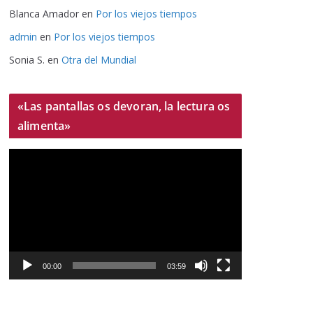
Blanca Amador
en
Por los viejos tiempos
admin
en
Por los viejos tiempos
Sonia S.
en
Otra del Mundial
«Las pantallas os devoran, la lectura os
alimenta»
R
e
p
r
o
d
u
00:00
03:59
c
t