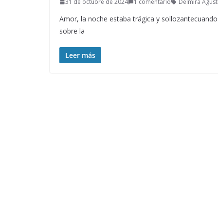
31 de octubre de 2024
1 comentario
Delmira Agust
Amor, la noche estaba trágica y sollozantecuando t
sobre la
Leer más