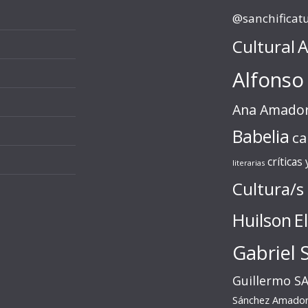
@sanchificat
Cultural
A
Alfonso
Ana Amado
Babelia
ca
críticas
literarias
Cultura/s
Huilson
E
Gabriel 
Guillermo S
Sánchez Amado