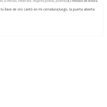
ini
,
El intruso
,
Helen Bur
,
mujeres poetas
,
poemas
2 minutos de lectura
u llave de oro cantó en mi cerradura;luego, la puerta abierta